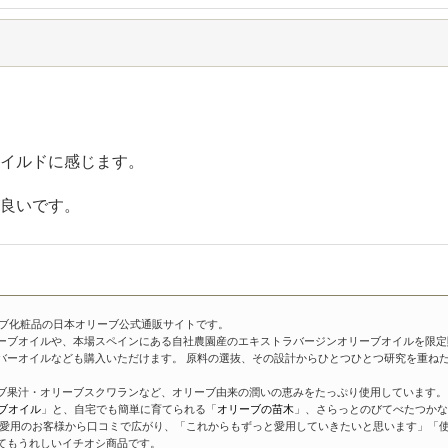
イルドに感じます。
良いです。
ーブ化粧品の日本オリーブ公式通販サイトです。
ーブオイルや、本場スペインにある自社農園産のエキストラバージンオリーブオイルを限定
バーオイルなども購入いただけます。 原料の選抜、その設計からひとつひとつ研究を重ね
ブ果汁・オリーブスクワランなど、オリーブ由来の潤いの恵みをたっぷり使用しています。 
ブオイル
」と、自宅でも簡単に育てられる「
オリーブの苗木
」、さらっとのびてべたつかな
愛用のお客様から口コミで広がり、「これからもずっと愛用していきたいと思います」「使
てもうれしいイチオシ商品です。