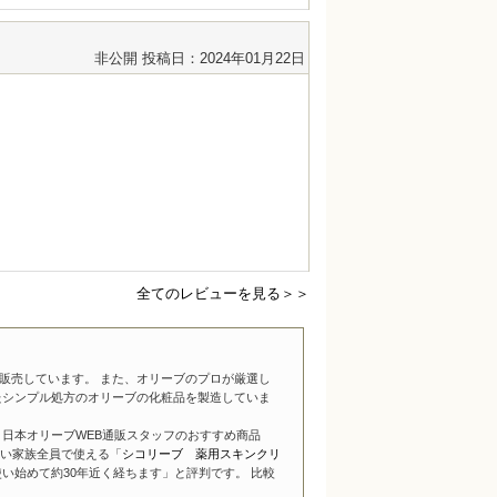
非公開
投稿日：2024年01月22日
全てのレビューを見る＞＞
販売しています。 また、オリーブのプロが厳選し
たシンプル処方のオリーブの化粧品を製造していま
日本オリーブWEB通販スタッフのおすすめ商品
い家族全員で使える「
シコリーブ 薬用スキンクリ
い始めて約30年近く経ちます」と評判です。 比較