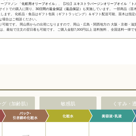
ーブマノン 「
化粧用オリーブオイル
」、【2位】
エキストラバージンオリーブオイル 「ト
サイトでの購入に限り、
30日間の返金保証（返品保証）
も実施しています。 一部商品（苗
たします。 化粧品・食品はギフト包装（ギフトラッピング）＆ギフト配送可能、苗木は指定
な場合はご相談ください。
り可能です。 岡山県からの出荷になりますので、岡山・広島・関西地方の 大阪・京都・滋
、最短で注文の翌日着も可能です。 ご購入金額7,000円以上 送料無料 、全国送料一律で
ング（加齢肌）
敏感肌
くすみ・