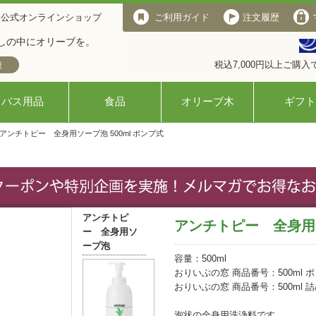
 公式オンラインショップ
ご利用ガイド
注文履歴
しの中にオリーブを。
税込7,000円以上ご購
バス用品
食品
オリーブ木
ギフト
 アンチトピー 全身用ソープ泡 500ml ポンプ式
アンチトピ
アンチトピー 全身用ソ
ー 全身用ソ
ープ泡
容量：500ml
おりいぶの窓 商品番号：500ml ポ
おりいぶの窓 商品番号：500ml 詰
泡状の全身用洗浄料です。