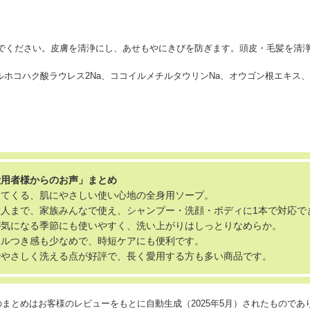
でください。皮膚を清浄にし、あせもやにきびを防ぎます。頭皮・毛髪を清
ルホコハク酸ラウレス2Na、ココイルメチルタウリンNa、オウゴン根エキス、B
愛用者様からのお声」まとめ
出てくる、肌にやさしい使い心地の全身用ソープ。
人まで、家族みんなで使え、シャンプー・洗顔・ボディに1本で対応で
が気になる季節にも使いやすく、洗い上がりはしっとりなめらか。
ヌルつき感も少なめで、時短ケアにも便利です。
でやさしく洗える点が好評で、長く愛用する方も多い商品です。
のまとめはお客様のレビューをもとに自動生成（2025年5月）されたもので