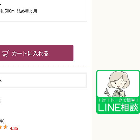
ー
 500ml 詰め替え用
て
件)
4.35