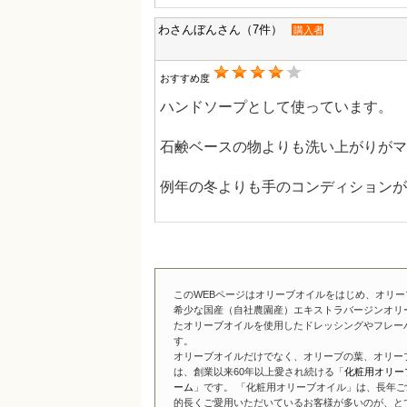
わさんぼんさん（7件）
購入者
おすすめ度
ハンドソープとして使っています。
石鹸ベースの物よりも洗い上がりがマ
例年の冬よりも手のコンディションが
このWEBページはオリーブオイルをはじめ、オリ
希少な国産（自社農園産）エキストラバージンオリ
たオリーブオイルを使用したドレッシングやフレー
す。
オリーブオイルだけでなく、オリーブの葉、オリー
は、創業以来60年以上愛され続ける「
化粧用オリー
ーム
」です。 「化粧用オリーブオイル」は、長年ご
的長くご愛用いただいているお客様が多いのが、と