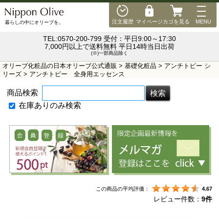
MEN
注文履歴
マイページ
カゴを見る
MENU
暮らしの中にオリーブを。
TEL:0570-200-799 受付：平日9:00～17:30
7,000円以上で送料無料 平日14時当日出荷
(※)一部商品除く
オリーブ化粧品の日本オリーブ公式通販
>
基礎化粧品
>
アンチトピー シ
リーズ
> アンチトピー 全身用エッセンス
商品検索
在庫ありのみ検索
この商品の平均評価：
4.67
レビュー件数：
9件