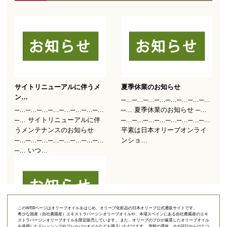
このWEBページはオリーブオイルをはじめ、オリーブ化粧品の日本オリーブ公式通販サイトです。
希少な国産（自社農園産）エキストラバージンオリーブオイルや、本場スペインにある自社農園産のエキ
ストラバージンオリーブオイルを限定販売しています。 また、オリーブのプロが厳選したオリーブオイル
を使用したドレッシングやフレーバーオイルなども購入いただけます。 原料の選抜、その設計からひとつ