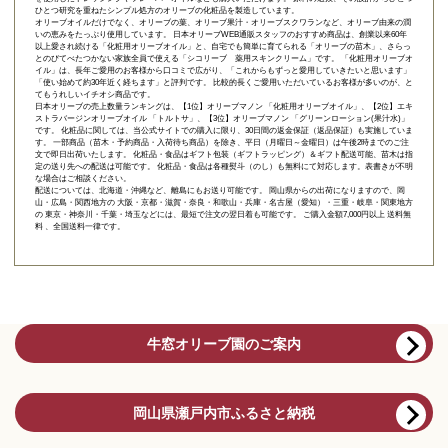
ひとつ研究を重ねたシンプル処方のオリーブの化粧品を製造しています。
オリーブオイルだけでなく、オリーブの葉、オリーブ果汁・オリーブスクワランなど、オリーブ由来の潤
いの恵みをたっぷり使用しています。 日本オリーブWEB通販スタッフのおすすめ商品は、創業以来60年
以上愛され続ける「
化粧用オリーブオイル
」と、自宅でも簡単に育てられる「
オリーブの苗木
」、さらっ
とのびてべたつかない家族全員で使える「
シコリーブ 薬用スキンクリーム
」です。 「化粧用オリーブオ
イル」は、長年ご愛用のお客様から口コミで広がり、「これからもずっと愛用していきたいと思います」
「使い始めて約30年近く経ちます」と評判です。 比較的長くご愛用いただいているお客様が多いのが、と
てもうれしいイチオシ商品です。
日本オリーブの売上数量ランキングは、【1位】オリーブマノン 「
化粧用オリーブオイル
」、【2位】
エキ
ストラバージンオリーブオイル 「トルトサ」
、【3位】
オリーブマノン 「グリーンローション(果汁水)」
です。 化粧品に関しては、当公式サイトでの購入に限り、
30日間の返金保証（返品保証）
も実施していま
す。 一部商品（苗木・予約商品・入荷待ち商品）を除き、平日（月曜日～金曜日）は午後2時までのご注
文で即日出荷いたします。 化粧品・食品はギフト包装（ギフトラッピング）＆ギフト配送可能、苗木は指
定の送り先への配送は可能です。 化粧品・食品は各種熨斗（のし）も無料にて対応します。表書きが不明
な場合はご相談ください。
配送については、北海道・沖縄など、離島にもお送り可能です。 岡山県からの出荷になりますので、岡
山・広島・関西地方の 大阪・京都・滋賀・奈良・和歌山・兵庫・名古屋（愛知）・三重・岐阜・関東地方
の 東京・神奈川・千葉・埼玉などには、最短で注文の翌日着も可能です。 ご購入金額7,000円以上 送料無
料 、全国送料一律です。
牛窓オリーブ園のご案内
岡山県瀬戸内市ふるさと納税