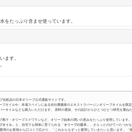
水をたっぷり含ませ使っています。
います。
。
ーブ化粧品の日本オリーブ公式通販サイトです。
ーブオイルや、本場スペインにある自社農園産のエキストラバージンオリーブオイルを限定
バーオイルなども購入いただけます。 原料の選抜、その設計からひとつひとつ研究を重ね
ブ果汁・オリーブスクワランなど、オリーブ由来の潤いの恵みをたっぷり使用しています。 
ブオイル
」と、自宅でも簡単に育てられる「
オリーブの苗木
」、さらっとのびてべたつかな
愛用のお客様から口コミで広がり、「これからもずっと愛用していきたいと思います」「使