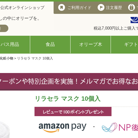
 公式オンラインショップ
ご利用ガイド
注文履歴
しの中にオリーブを。
税込7,000円以上ご購
バス用品
食品
オリーブ木
ギフト
化粧小物
> リラセラ マスク 10個入
リラセラ マスク 10個入