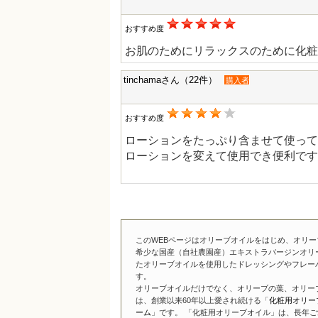
おすすめ度
お肌のためにリラックスのために化粧
tinchamaさん（22件）
購入者
おすすめ度
ローションをたっぷり含ませて使って
ローションを変えて使用でき便利です
このWEBページはオリーブオイルをはじめ、オリ
希少な国産（自社農園産）エキストラバージンオリ
たオリーブオイルを使用したドレッシングやフレー
す。
オリーブオイルだけでなく、オリーブの葉、オリー
は、創業以来60年以上愛され続ける「
化粧用オリー
ーム
」です。 「化粧用オリーブオイル」は、長年ご