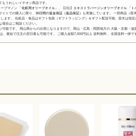
てもうれしいイチオシ商品です。
ーブマノン 「
化粧用オリーブオイル
」、【2位】
エキストラバージンオリーブオイル 「ト
サイトでの購入に限り、
30日間の返金保証（返品保証）
も実施しています。 一部商品（苗
たします。 化粧品・食品はギフト包装（ギフトラッピング）＆ギフト配送可能、苗木は指定
な場合はご相談ください。
り可能です。 岡山県からの出荷になりますので、岡山・広島・関西地方の 大阪・京都・滋
、最短で注文の翌日着も可能です。 ご購入金額7,000円以上 送料無料 、全国送料一律で