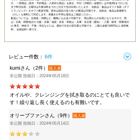
す。 一部商品（苗木・予約商品・入荷待ち商品）を除き、平日（月曜日～金曜日）は午後2時までのご注
文で即日出荷、土曜日は午後12時までのご注文で当日出荷いたします。 化粧品・食品はギフト包装（ギフ
トラッピング）＆ギフト配送可能、苗木は指定の送り先への配送は可能です。 化粧品・食品は各種熨斗
（のし）も無料にて対応します。表書きが不明な場合はご相談ください。
配送については、北海道・沖縄など、離島にもお送り可能です。 岡山県からの出荷になりますので、岡
山・広島・関西地方の 大阪・京都・滋賀・奈良・和歌山・兵庫・名古屋（愛知）・三重・岐阜・関東地方
の 東京・神奈川・千葉・埼玉などには、最短で注文の翌日着も可能です。 ご購入金額7,000円以上 送料無
料 、全国送料一律です。
レビュー件数：
6件
kumiさん（2件）
購入者
非公開 投稿日：2024年05月18日
オイルや、クレンジングを拭き取るのにとても良いで
す！繰り返し長く使えるのも有難いです。
オリーブファンさん（9件）
購入者
非公開 投稿日：2024年05月14日