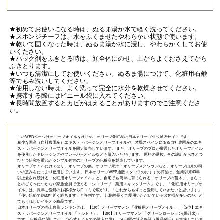
★初めてお使いになる時は、ぬるま湯か水で軽く洗ってください。
★スポンジチーフは、水をふくませたやわらかい状態で使います。
★乾いて固くなった時は、ぬるま湯か水に浸し、やわらかくしてお使
いください。
★パック剤をふきとる時は、顔全体にのせ、上からよくおさえてから
ふきとります。
★いつも清潔にしてお使いください。ぬるま湯につけて、化粧用石鹸
等でもみ洗いしてください。
★使用しない時は、よく洗って完全に水分を乾燥させてください。
★携帯する際にはビニール袋に入れてください。
★長時間放置するとカビがはえることがありますのでご注意くださ
い。
このWEBページはオリーブオイルをはじめ、オリーブ化粧品の日本オリーブ公式通販サイトです。
希少な国産（自社農園産）エキストラバージンオリーブオイルや、本場スペインにある自社農園産のエキ
ストラバージンオリーブオイルを限定販売しています。 また、オリーブのプロが厳選したオリーブオイル
を使用したドレッシングやフレーバーオイルなども購入いただけます。 原料の選抜、その設計からひとつ
ひとつ研究を重ねたシンプル処方のオリーブの化粧品を製造しています。
オリーブオイルだけでなく、オリーブの葉、オリーブ果汁・オリーブスクワランなど、オリーブ由来の潤
いの恵みをたっぷり使用しています。 日本オリーブWEB通販スタッフのおすすめ商品は、創業以来60年
以上愛され続ける「
化粧用オリーブオイル
」と、自宅でも簡単に育てられる「
オリーブの苗木
」、さらっ
とのびてべたつかない家族全員で使える「
シコリーブ 薬用スキンクリーム
」です。 「化粧用オリーブオ
イル」は、長年ご愛用のお客様から口コミで広がり、「これからもずっと愛用していきたいと思います」
「使い始めて約30年近く経ちます」と評判です。 比較的長くご愛用いただいているお客様が多いのが、と
てもうれしいイチオシ商品です。
日本オリーブの売上数量ランキングは、【1位】オリーブマノン 「
化粧用オリーブオイル
」、【2位】
エキ
ストラバージンオリーブオイル 「トルトサ」
、【3位】
オリーブマノン 「グリーンローション(果汁水)」
です。 化粧品に関しては、当公式サイトでの購入に限り、
30日間の返金保証（返品保証）
も実施していま