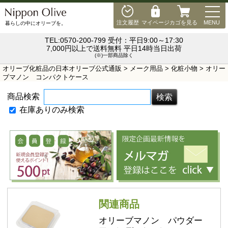
MEN
注文履歴
マイページ
カゴを見る
MENU
暮らしの中にオリーブを。
TEL:0570-200-799 受付：平日9:00～17:30
7,000円以上で送料無料 平日14時当日出荷
(※)一部商品除く
オリーブ化粧品の日本オリーブ公式通販
>
メーク用品
>
化粧小物
> オリー
ブマノン コンパクトケース
商品検索
在庫ありのみ検索
関連商品
オリーブマノン パウダー