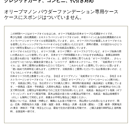
クレジットカード、コンビニ、代引き対応
オリーブマノン パウダーファンデーション専用ケース
ケースにスポンジはついていません。
このWEBページはオリーブオイルをはじめ、オリーブ化粧品の日本オリーブ公式通販サイトです。
希少な国産（自社農園産）エキストラバージンオリーブオイルや、本場スペインにある自社農園産のエキ
ストラバージンオリーブオイルを限定販売しています。 また、オリーブのプロが厳選したオリーブオイル
を使用したドレッシングやフレーバーオイルなども購入いただけます。 原料の選抜、その設計からひとつ
ひとつ研究を重ねたシンプル処方のオリーブの化粧品を製造しています。
オリーブオイルだけでなく、オリーブの葉、オリーブ果汁・オリーブスクワランなど、オリーブ由来の潤
いの恵みをたっぷり使用しています。 日本オリーブWEB通販スタッフのおすすめ商品は、創業以来60年
以上愛され続ける「
化粧用オリーブオイル
」と、自宅でも簡単に育てられる「
オリーブの苗木
」、さらっ
とのびてべたつかない家族全員で使える「
シコリーブ 薬用スキンクリーム
」です。 「化粧用オリーブオ
イル」は、長年ご愛用のお客様から口コミで広がり、「これからもずっと愛用していきたいと思います」
「使い始めて約30年近く経ちます」と評判です。 比較的長くご愛用いただいているお客様が多いのが、と
てもうれしいイチオシ商品です。
日本オリーブの売上数量ランキングは、【1位】オリーブマノン 「
化粧用オリーブオイル
」、【2位】
エキ
ストラバージンオリーブオイル 「トルトサ」
、【3位】
オリーブマノン 「グリーンローション(果汁水)」
です。 化粧品に関しては、当公式サイトでの購入に限り、
30日間の返金保証（返品保証）
も実施していま
す。 一部商品（苗木・予約商品・入荷待ち商品）を除き、平日（月曜日～金曜日）は午後2時までのご注
文で即日出荷、土曜日は午後12時までのご注文で当日出荷いたします。 化粧品・食品はギフト包装（ギフ
トラッピング）＆ギフト配送可能、苗木は指定の送り先への配送は可能です。 化粧品・食品は各種熨斗
（のし）も無料にて対応します。表書きが不明な場合はご相談ください。
配送については、北海道・沖縄など、離島にもお送り可能です。 岡山県からの出荷になりますので、岡
山・広島・関西地方の 大阪・京都・滋賀・奈良・和歌山・兵庫・名古屋（愛知）・三重・岐阜・関東地方
の 東京・神奈川・千葉・埼玉などには、最短で注文の翌日着も可能です。 ご購入金額7,000円以上 送料無
料 、全国送料一律です。