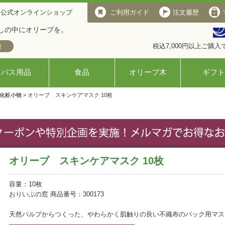
 公式オンラインショップ
ご利用ガイド
注文履歴
しの中にオリーブを。
税込7,000円以上ご購
バス用品
食品
オリーブ木
ギフト
化粧小物
> オリーブ スキンケアマスク 10枚
オリーブ スキンケアマスク 10枚
容量：10枚
おりいぶの窓 商品番号：300173
天然パルプからつくった、やわらかく肌触りの良い不織布のパック用マス