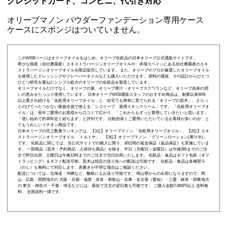
クレジットカード、コンビニ、代引き対応
オリーブマノン パウダーファンデーション専用ケース
ケースにスポンジはついていません。
このWEBページはオリーブオイルをはじめ、オリーブ化粧品の日本オリーブ公式通販サイトです。
希少な国産（自社農園産）エキストラバージンオリーブオイルや、本場スペインにある自社農園産のエキ
ストラバージンオリーブオイルを限定販売しています。 また、オリーブのプロが厳選したオリーブオイル
を使用したドレッシングやフレーバーオイルなども購入いただけます。 原料の選抜、その設計からひとつ
ひとつ研究を重ねたシンプル処方のオリーブの化粧品を製造しています。
オリーブオイルだけでなく、オリーブの葉、オリーブ果汁・オリーブスクワランなど、オリーブ由来の潤
いの恵みをたっぷり使用しています。 日本オリーブWEB通販スタッフのおすすめ商品は、創業以来60年
以上愛され続ける「
化粧用オリーブオイル
」と、自宅でも簡単に育てられる「
オリーブの苗木
」、さらっ
とのびてべたつかない家族全員で使える「
シコリーブ 薬用スキンクリーム
」です。 「化粧用オリーブオ
イル」は、長年ご愛用のお客様から口コミで広がり、「これからもずっと愛用していきたいと思います」
「使い始めて約30年近く経ちます」と評判です。 比較的長くご愛用いただいているお客様が多いのが、と
てもうれしいイチオシ商品です。
日本オリーブの売上数量ランキングは、【1位】オリーブマノン 「
化粧用オリーブオイル
」、【2位】
エキ
ストラバージンオリーブオイル 「トルトサ」
、【3位】
オリーブマノン 「グリーンローション(果汁水)」
です。 化粧品に関しては、当公式サイトでの購入に限り、
30日間の返金保証（返品保証）
も実施していま
す。 一部商品（苗木・予約商品・入荷待ち商品）を除き、平日（月曜日～金曜日）は午後2時までのご注
文で即日出荷、土曜日は午後12時までのご注文で当日出荷いたします。 化粧品・食品はギフト包装（ギフ
トラッピング）＆ギフト配送可能、苗木は指定の送り先への配送は可能です。 化粧品・食品は各種熨斗
（のし）も無料にて対応します。表書きが不明な場合はご相談ください。
配送については、北海道・沖縄など、離島にもお送り可能です。 岡山県からの出荷になりますので、岡
山・広島・関西地方の 大阪・京都・滋賀・奈良・和歌山・兵庫・名古屋（愛知）・三重・岐阜・関東地方
の 東京・神奈川・千葉・埼玉などには、最短で注文の翌日着も可能です。 ご購入金額7,000円以上 送料無
料 、全国送料一律です。