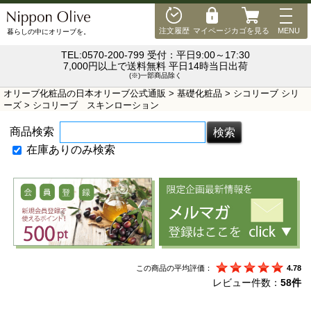
MEN
注文履歴
マイページ
カゴを見る
MENU
暮らしの中にオリーブを。
TEL:0570-200-799 受付：平日9:00～17:30
7,000円以上で送料無料 平日14時当日出荷
(※)一部商品除く
オリーブ化粧品の日本オリーブ公式通販
>
基礎化粧品
>
シコリーブ シリ
ーズ
> シコリーブ スキンローション
商品検索
在庫ありのみ検索
この商品の平均評価：
4.78
レビュー件数：
58件