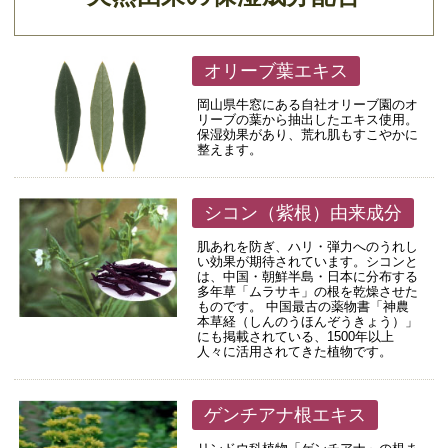
オリーブ葉エキス
岡山県牛窓にある自社オリーブ園のオ
リーブの葉から抽出したエキス使用。
保湿効果があり、荒れ肌もすこやかに
整えます。
シコン（紫根）由来成分
肌あれを防ぎ、ハリ・弾力へのうれし
い効果が期待されています。シコンと
は、中国・朝鮮半島・日本に分布する
多年草「ムラサキ」の根を乾燥させた
ものです。 中国最古の薬物書「神農
本草経（しんのうほんぞうきょう）」
にも掲載されている、1500年以上
人々に活用されてきた植物です。
ゲンチアナ根エキス