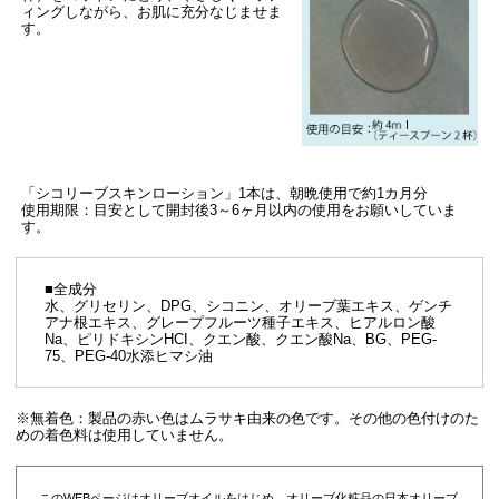
ィングしながら、お肌に充分なじませま
す。
「シコリーブスキンローション」1本は、朝晩使用で約1カ月分
使用期限：目安として開封後3～6ヶ月以内の使用をお願いしていま
す。
■全成分
水、グリセリン、DPG、シコニン、オリーブ葉エキス、ゲンチ
アナ根エキス、グレープフルーツ種子エキス、ヒアルロン酸
Na、ピリドキシンHCI、クエン酸、クエン酸Na、BG、PEG-
75、PEG-40水添ヒマシ油
※無着色：製品の赤い色はムラサキ由来の色です。その他の色付けのた
めの着色料は使用していません。
このWEBページはオリーブオイルをはじめ、オリーブ化粧品の日本オリーブ