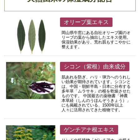
オリーブ葉エキス
岡山県牛窓にある自社オリーブ園のオ
リーブの葉から抽出したエキス使用。
保湿効果があり、荒れ肌もすこやかに
整えます。
シコン（紫根）由来成分
肌あれを防ぎ、ハリ・弾力へのうれし
い効果が期待されています。シコンと
は、中国・朝鮮半島・日本に分布する
多年草「ムラサキ」の根を乾燥させた
ものです。 中国最古の薬物書「神農
本草経（しんのうほんぞうきょう）」
にも掲載されている、1500年以上
人々に活用されてきた植物です。
ゲンチアナ根エキス