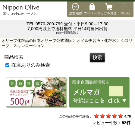
MEN
注文履歴
マイページ
カゴを見る
MENU
暮らしの中にオリーブを。
TEL:0570-200-799 受付：平日9:00～17:30
7,000円以上で送料無料 平日14時当日出荷
(※)一部商品除く
オリーブ化粧品の日本オリーブ公式通販
>
オイル美容液・化粧水
> シコリ
ーブ スキンローション
商品検索
在庫ありのみ検索
この商品の平均評価：
4.78
レビュー件数：
58件