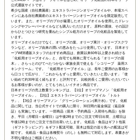
公式通販サイトです。
希少な国産（自社農園産）エキストラバージンオリーブオイルや、本場スペ
インにある自社農園産のエキストラバージンオリーブオイルを限定販売して
います。 また、オリーブのプロが厳選したオリーブオイルを使用したドレッ
シングやフレーバーオイルなども購入いただけます。 原料の選抜、その設計
からひとつひとつ研究を重ねたシンプル処方のオリーブの化粧品を製造して
います。
オリーブオイルだけでなく、オリーブの葉、オリーブ果汁・オリーブスクワ
ランなど、オリーブ由来の潤いの恵みをたっぷり使用しています。 日本オリ
ーブWEB通販スタッフのおすすめ商品は、創業以来60年以上愛され続ける
「
化粧用オリーブオイル
」と、自宅でも簡単に育てられる「
オリーブの苗
木
」、さらっとのびてべたつかない家族全員で使える「
シコリーブ 薬用ス
キンクリーム
」です。 「化粧用オリーブオイル」は、長年ご愛用のお客様か
ら口コミで広がり、「これからもずっと愛用していきたいと思います」「使
い始めて約30年近く経ちます」と評判です。 比較的長くご愛用いただいてい
るお客様が多いのが、とてもうれしいイチオシ商品です。
日本オリーブの売上数量ランキングは、【1位】オリーブマノン 「
化粧用オ
リーブオイル
」、【2位】
エキストラバージンオリーブオイル 「トルト
サ」
、【3位】
オリーブマノン 「グリーンローション(果汁水)」
です。 化粧
品に関しては、当公式サイトでの購入に限り、
30日間の返金保証（返品保
証）
も実施しています。 一部商品（苗木・予約商品・入荷待ち商品）を除
き、平日（月曜日～金曜日）は午後2時までのご注文で即日出荷、土曜日は
午後12時までのご注文で当日出荷いたします。 化粧品・食品はギフト包装
（ギフトラッピング）＆ギフト配送可能、苗木は指定の送り先への配送は可
能です。 化粧品・食品は各種熨斗（のし）も無料にて対応します。表書きが
不明な場合はご相談ください。