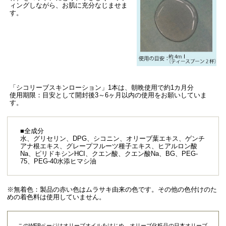
ィングしながら、お肌に充分なじませま
す。
「シコリーブスキンローション」1本は、朝晩使用で約1カ月分
使用期限：目安として開封後3～6ヶ月以内の使用をお願いしていま
す。
■全成分
水、グリセリン、DPG、シコニン、オリーブ葉エキス、ゲンチ
アナ根エキス、グレープフルーツ種子エキス、ヒアルロン酸
Na、ピリドキシンHCI、クエン酸、クエン酸Na、BG、PEG-
75、PEG-40水添ヒマシ油
※無着色：製品の赤い色はムラサキ由来の色です。その他の色付けのた
めの着色料は使用していません。
このWEBページはオリーブオイルをはじめ、オリーブ化粧品の日本オリーブ