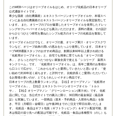
このWEBページはオリーブオイルをはじめ、オリーブ化粧品の日本オリーブ
公式通販サイトです。
希少な国産（自社農園産）エキストラバージンオリーブオイルや、本場スペ
インにある自社農園産のエキストラバージンオリーブオイルを限定販売して
います。 また、オリーブのプロが厳選したオリーブオイルを使用したドレッ
シングやフレーバーオイルなども購入いただけます。 原料の選抜、その設計
からひとつひとつ研究を重ねたシンプル処方のオリーブの化粧品を製造して
います。
オリーブオイルだけでなく、オリーブの葉、オリーブ果汁・オリーブスクワ
ランなど、オリーブ由来の潤いの恵みをたっぷり使用しています。 日本オリ
ーブWEB通販スタッフのおすすめ商品は、創業以来60年以上愛され続ける
「
化粧用オリーブオイル
」と、自宅でも簡単に育てられる「
オリーブの苗
木
」、さらっとのびてべたつかない家族全員で使える「
シコリーブ 薬用ス
キンクリーム
」です。 「化粧用オリーブオイル」は、長年ご愛用のお客様か
ら口コミで広がり、「これからもずっと愛用していきたいと思います」「使
い始めて約30年近く経ちます」と評判です。 比較的長くご愛用いただいてい
るお客様が多いのが、とてもうれしいイチオシ商品です。
日本オリーブの売上数量ランキングは、【1位】オリーブマノン 「
化粧用オ
リーブオイル
」、【2位】
エキストラバージンオリーブオイル 「トルト
サ」
、【3位】
オリーブマノン 「グリーンローション(果汁水)」
です。 化粧
品に関しては、当公式サイトでの購入に限り、
30日間の返金保証（返品保
証）
も実施しています。 一部商品（苗木・予約商品・入荷待ち商品）を除
き、平日（月曜日～金曜日）は午後2時までのご注文で即日出荷いたしま
す。 化粧品・食品はギフト包装（ギフトラッピング）＆ギフト配送可能、苗
木は指定の送り先への配送は可能です。 化粧品・食品は各種熨斗（のし）も