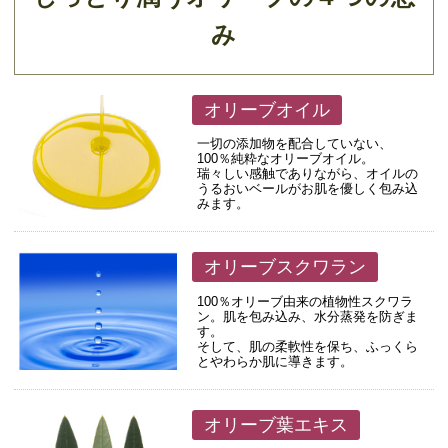
み
オリーブオイル
一切の添加物を配合していない、
100％純粋なオリーブオイル。
瑞々しい感触でありながら、オイルの
うるおいベールがお肌を優しく包み込
みます。
オリーブスクワラン
100％オリーブ由来の植物性スクワラ
ン。肌を包み込み、水分蒸発を防ぎま
す。
そして、肌の柔軟性を保ち、ふっくら
とやわらか肌に導きます。
オリーブ葉エキス