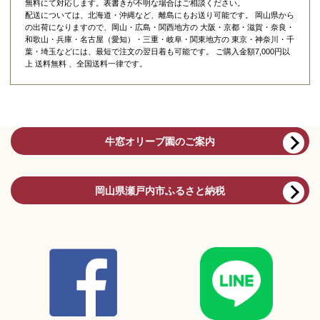
無料にて対応します。表書きが不明な場合はご相談ください。
配送については、北海道・沖縄など、離島にもお送り可能です。 岡山県から
の出荷になりますので、岡山・広島・関西地方の 大阪・京都・滋賀・奈良・
和歌山・兵庫・名古屋（愛知）・三重・岐阜・関東地方の 東京・神奈川・千
葉・埼玉などには、最短で注文の翌日着も可能です。 ご購入金額7,000円以
上 送料無料 、全国送料一律です。
牛窓オリーブ園のご案内
岡山県瀬戸内市ふるさと納税