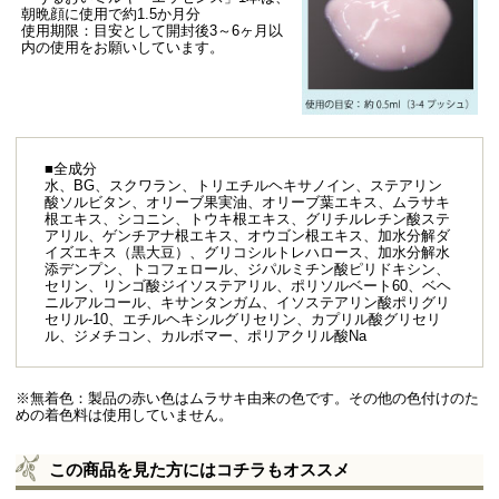
朝晩顔に使用で約1.5か月分
使用期限：目安として開封後3～6ヶ月以
内の使用をお願いしています。
■全成分
水、BG、スクワラン、トリエチルヘキサノイン、ステアリン
酸ソルビタン、オリーブ果実油、オリーブ葉エキス、ムラサキ
根エキス、シコニン、トウキ根エキス、グリチルレチン酸ステ
アリル、ゲンチアナ根エキス、オウゴン根エキス、加水分解ダ
イズエキス（黒大豆）、グリコシルトレハロース、加水分解水
添デンプン、トコフェロール、ジパルミチン酸ピリドキシン、
セリン、リンゴ酸ジイソステアリル、ポリソルベート60、ベヘ
ニルアルコール、キサンタンガム、イソステアリン酸ポリグリ
セリル-10、エチルヘキシルグリセリン、カプリル酸グリセリ
ル、ジメチコン、カルボマー、ポリアクリル酸Na
※無着色：製品の赤い色はムラサキ由来の色です。その他の色付けのた
めの着色料は使用していません。
この商品を見た方にはコチラもオススメ