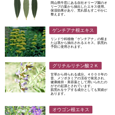
岡山県牛窓にある自社オリーブ園のオ
リーブの葉から抽出したエキス使用。
保湿効果があり、荒れ肌もすこやかに
整えます。
ゲンチアナ根エキス
リンドウ科植物「ゲンチアナ」の根ま
たは茎から抽出されるエキス。肌荒れ
予防に使用されます。
グリチルリチン酸２Ｋ
甘草から得られる成分。４０００年の
昔、メソポタミアの渓谷で発見され、
健康維持・美容薬として用いられたの
がその起源とされています。
肌荒れをケアする成分としても実績が
あります。
オウゴン根エキス