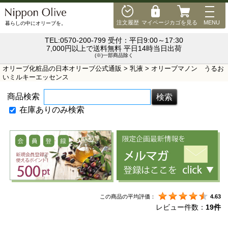
MEN
注文履歴
マイページ
カゴを見る
MENU
暮らしの中にオリーブを。
TEL:0570-200-799 受付：平日9:00～17:30
7,000円以上で送料無料 平日14時当日出荷
(※)一部商品除く
オリーブ化粧品の日本オリーブ公式通販
>
乳液
> オリーブマノン うるお
いミルキーエッセンス
商品検索
在庫ありのみ検索
この商品の平均評価：
4.63
レビュー件数：
19件