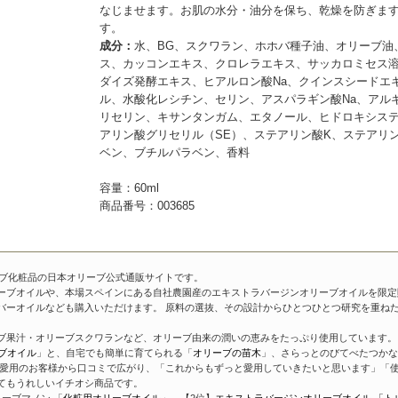
なじませます。お肌の水分・油分を保ち、乾燥を防ぎま
す。
成分：
水、BG、スクワラン、ホホバ種子油、オリーブ油
ス、カッコンエキス、クロレラエキス、サッカロミセス
ダイズ発酵エキス、ヒアルロン酸Na、クインスシードエ
ル、水酸化レシチン、セリン、アスパラギン酸Na、アル
リセリン、キサンタンガム、エタノール、ヒドロキシス
アリン酸グリセリル（SE）、ステアリン酸K、ステアリ
ベン、ブチルパラベン、香料
容量：60ml
商品番号：003685
ーブ化粧品の日本オリーブ公式通販サイトです。
ーブオイルや、本場スペインにある自社農園産のエキストラバージンオリーブオイルを限定
バーオイルなども購入いただけます。 原料の選抜、その設計からひとつひとつ研究を重ね
ブ果汁・オリーブスクワランなど、オリーブ由来の潤いの恵みをたっぷり使用しています。 
ブオイル
」と、自宅でも簡単に育てられる「
オリーブの苗木
」、さらっとのびてべたつかな
愛用のお客様から口コミで広がり、「これからもずっと愛用していきたいと思います」「使
てもうれしいイチオシ商品です。
ーブマノン 「
化粧用オリーブオイル
」、【2位】
エキストラバージンオリーブオイル 「ト