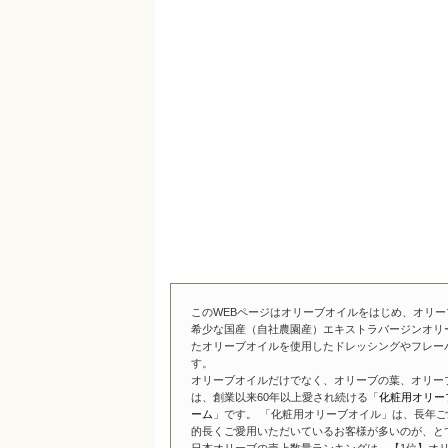
このWEBページはオリーブオイルをはじめ、オリ
希少な国産（自社農園産）エキストラバージンオリ
たオリーブオイルを使用したドレッシングやフレー
す。
オリーブオイルだけでなく、オリーブの葉、オリー
は、創業以来60年以上愛され続ける「
化粧用オリー
ーム
」です。 「化粧用オリーブオイル」は、長年ご
的長くご愛用いただいているお客様が多いのが、と
日本オリーブの売上数量ランキングは、【1位】オリ