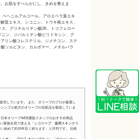
す。お肌をすべらかにし、きめを整えま
、ベヘニルアルコール、アロエベラ葉エキ
溶解質エキス、シコニン、トウキ根エキス、
キス、グリチルリチン酸2K、トコフェロー
ギニン、ジパルミチン酸ピリドキシン、グ
テアリン酸コレステリル、ジメチコン、ステ
ン酸ソルビタン、カルボマー、メチルパラ
販売しています。 また、オリーブのプロが厳選し
たシンプル処方のオリーブの化粧品を製造していま
日本オリーブWEB通販スタッフのおすすめ商品
い家族全員で使える「
シコリーブ 薬用スキンクリ
い始めて約30年近く経ちます」と評判です。 比較
ルトサ」
、【3位】
オリーブマノン 「グリーンロー