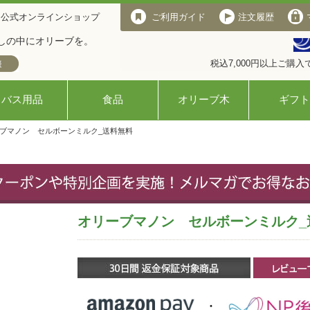
 公式オンラインショップ
ご利用ガイド
注文履歴
しの中にオリーブを。
税込7,000円以上ご購
バス用品
食品
オリーブ木
ギフト
ーブマノン セルボーンミルク_送料無料
オリーブマノン セルボーンミルク_