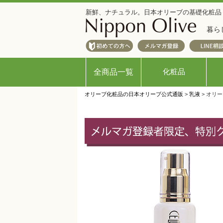
新鮮、ナチュラル。日本オリーブの基礎化粧品
暮ら
化粧品
全商品一覧
オリーブ化粧品の日本オリーブ公式通販
>
乳液
> オリ