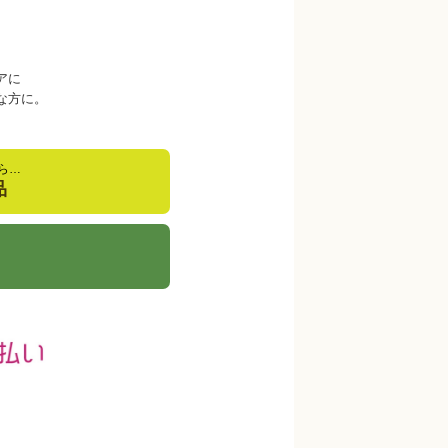
アに
な方に。
ら…
品