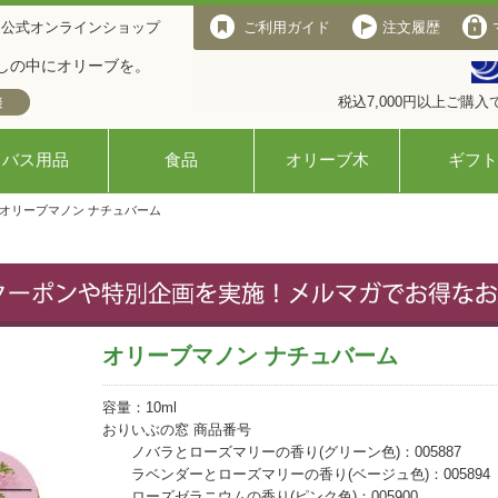
 公式オンラインショップ
ご利用ガイド
注文履歴
しの中にオリーブを。
税込7,000円以上ご購
バス用品
食品
オリーブ木
ギフト
 オリーブマノン ナチュバーム
オリーブマノン ナチュバーム
容量：10ml
おりいぶの窓 商品番号
ノバラとローズマリーの香り(グリーン色)：005887
ラベンダーとローズマリーの香り(ベージュ色)：005894
ローズゼラニウムの香り(ピンク色)：005900