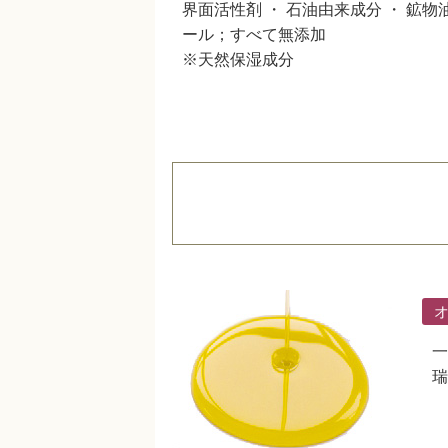
界面活性剤 ・ 石油由来成分 ・ 鉱物油
ール；すべて無添加
※天然保湿成分
一
瑞