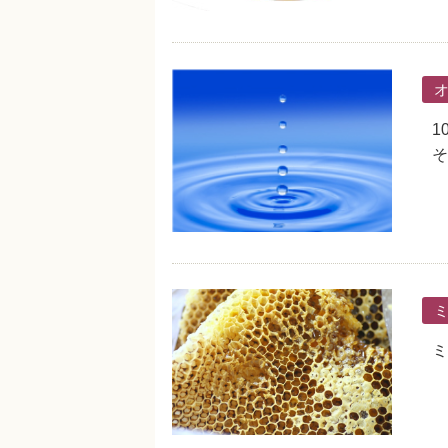
1
そ
ミ