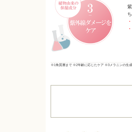
紫
ち
・
・
※1角質層まで ※2年齢に応じたケア ※3メラニンの