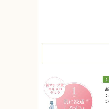
1
新
ン
ジ