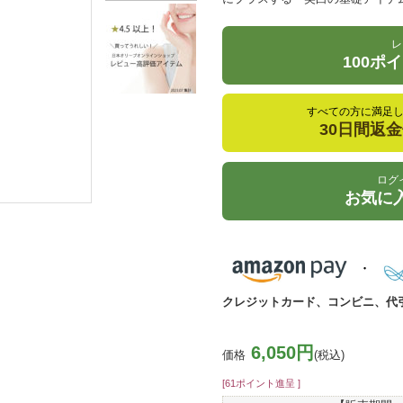
レ
100ポ
すべての方に満足
30日間返
ログ
お気に
クレジットカード、コンビニ、代
6,050円
価格
(税込)
[61ポイント進呈 ]