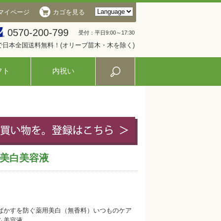
マイページ
カゴを見る
0570-200-799
受付：平日9:00～17:30
入で日本全国送料無料！(オリーブ苗木・木を除く)
フト
内祝い
美白美容液
ばかすを防ぐ薬用美白（無香料）いつものケア
ム美容液