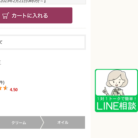
：
2023年2月21日0時0分
～】
て
件)
4.50