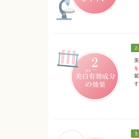
2
美
を
紫
す
3