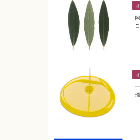
岡
こ
一
瑞