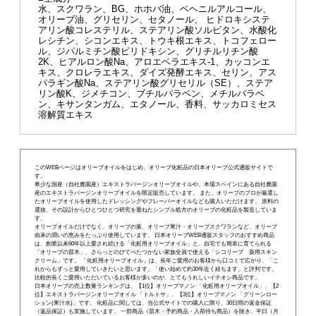
水、スクワラン、BG、ホホバ油、ベヘニルアルコール、
オリーブ油、グリセリン、セタノール、 ヒドロキシステ
アリン酸コレステリル、ステアリン酸ソルビタン、水酸化
レシチン、シコンエキス、トウキ根エキス、トコフェロー
ル、ジパルミチン酸ピリドキシン、グリチルリチン酸
2K、ヒアルロン酸Na、アロエベラエキス-1、カッコンエ
キス、クロレラエキス、ダイズ発酵エキス、セリン、アス
パラギン酸Na、ステアリン酸グリセリル（SE）、ステア
リン酸K、ジメチコン、ブチルパラベン、メチルパラベ
ン、キサンタンガム、エタノール、香料、サッカロミセス
溶解質エキス
このWEBページはオリーブオイルをはじめ、オリーブ化粧品の日本オリーブ公式通販サイトで
す。
希少な国産（自社農園産）エキストラバージンオリーブオイルや、本場スペインにある自社農園
産のエキストラバージンオリーブオイルを限定販売しています。 また、オリーブのプロが厳選し
たオリーブオイルを使用したドレッシングやフレーバーオイルなども購入いただけます。 原料の
選抜、その設計からひとつひとつ研究を重ねたシンプル処方のオリーブの化粧品を製造していま
す。
オリーブオイルだけでなく、オリーブの葉、オリーブ果汁・オリーブスクワランなど、オリーブ
由来の潤いの恵みをたっぷり使用しています。 日本オリーブWEB通販スタッフのおすすめ商品
は、創業以来60年以上愛され続ける「
化粧用オリーブオイル
」と、自宅でも簡単に育てられる
「
オリーブの苗木
」、さらっとのびてべたつかない家族全員で使える「
シコリーブ 薬用スキン
クリーム
」です。 「化粧用オリーブオイル」は、長年ご愛用のお客様から口コミで広がり、「こ
れからもずっと愛用していきたいと思います」「使い始めて約30年近く経ちます」と評判です。
比較的長くご愛用いただいているお客様が多いのが、とてもうれしいイチオシ商品です。
日本オリーブの売上数量ランキングは、【1位】オリーブマノン 「
化粧用オリーブオイル
」、【2
位】
エキストラバージンオリーブオイル 「トルトサ」
、【3位】
オリーブマノン 「グリーンロー
ション(果汁水)」
です。 化粧品に関しては、当公式サイトでの購入に限り、
30日間の返金保証
（返品保証）
も実施しています。 一部商品（苗木・予約商品・入荷待ち商品）を除き、平日（月