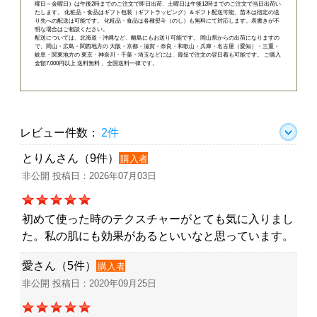
曜日～金曜日）は午後2時までのご注文で即日出荷、土曜日は午後12時までのご注文で当日出荷い
たします。 化粧品・食品はギフト包装（ギフトラッピング）＆ギフト配送可能、苗木は指定の送
り先への配送は可能です。 化粧品・食品は各種熨斗（のし）も無料にて対応します。表書きが不
明な場合はご相談ください。
配送については、北海道・沖縄など、離島にもお送り可能です。 岡山県からの出荷になりますの
で、岡山・広島・関西地方の 大阪・京都・滋賀・奈良・和歌山・兵庫・名古屋（愛知）・三重・
岐阜・関東地方の 東京・神奈川・千葉・埼玉などには、最短で注文の翌日着も可能です。 ご購入
金額7,000円以上 送料無料 、全国送料一律です。
レビュー件数：
2件
とりんさん（9件）
購入者
非公開 投稿日：2026年07月03日
初めて使った時のテクスチャーがとても気に入りまし
た。私の肌にも効果があるといいなと思っています。
愛さん（5件）
購入者
非公開 投稿日：2020年09月25日