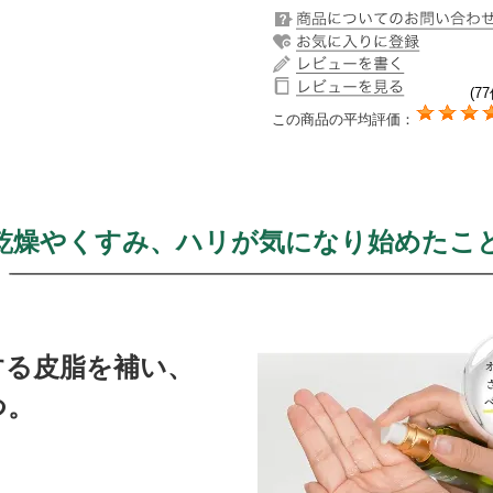
(77
この商品の平均評価：
の乾燥やくすみ、ハリが気になり始めたこ
する皮脂を補い、
つ。