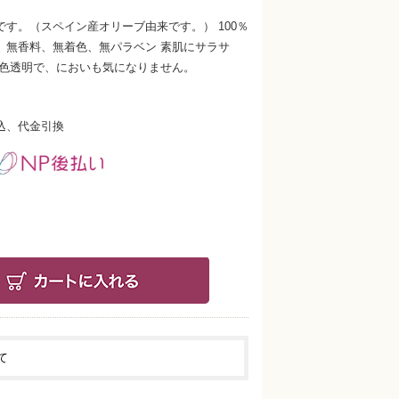
す。（スペイン産オリーブ由来です。） 100％
。無香料、無着色、無パラベン 素肌にサラサ
無色透明で、においも気になりません。
込、代金引換
て