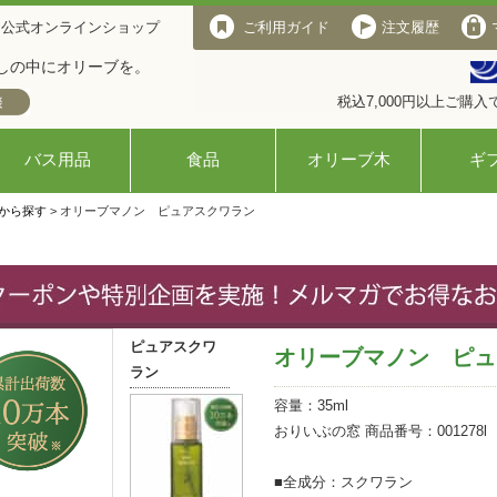
 公式オンラインショップ
ご利用ガイド
注文履歴
しの中にオリーブを。
税込7,000円以上ご購
バス用品
食品
オリーブ木
ギ
から探す
> オリーブマノン ピュアスクワラン
ピュアスクワ
オリーブマノン ピュ
ラン
容量：35ml
おりいぶの窓 商品番号：001278l
■全成分：スクワラン