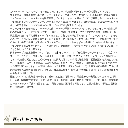
このWEBページはオリーブオイルをはじめ、オリーブ化粧品の日本オリーブ公式通販サイトです。
希少な国産（自社農園産）エキストラバージンオリーブオイルや、本場スペインにある自社農園産のエキ
ストラバージンオリーブオイルを限定販売しています。 また、オリーブのプロが厳選したオリーブオイル
を使用したドレッシングやフレーバーオイルなども購入いただけます。 原料の選抜、その設計からひとつ
ひとつ研究を重ねたシンプル処方のオリーブの化粧品を製造しています。
オリーブオイルだけでなく、オリーブの葉、オリーブ果汁・オリーブスクワランなど、オリーブ由来の潤
いの恵みをたっぷり使用しています。 日本オリーブWEB通販スタッフのおすすめ商品は、創業以来60年
以上愛され続ける「
化粧用オリーブオイル
」と、自宅でも簡単に育てられる「
オリーブの苗木
」、さらっ
とのびてべたつかない家族全員で使える「
シコリーブ 薬用スキンクリーム
」です。 「化粧用オリーブオ
イル」は、長年ご愛用のお客様から口コミで広がり、「これからもずっと愛用していきたいと思います」
「使い始めて約30年近く経ちます」と評判です。 比較的長くご愛用いただいているお客様が多いのが、と
てもうれしいイチオシ商品です。
日本オリーブの売上数量ランキングは、【1位】オリーブマノン 「
化粧用オリーブオイル
」、【2位】
エキ
ストラバージンオリーブオイル 「トルトサ」
、【3位】
オリーブマノン 「グリーンローション(果汁水)」
です。 化粧品に関しては、当公式サイトでの購入に限り、
30日間の返金保証（返品保証）
も実施していま
す。 一部商品（苗木・予約商品・入荷待ち商品）を除き、平日（月曜日～金曜日）は午後2時までのご注
文で即日出荷いたします。 化粧品・食品はギフト包装（ギフトラッピング）＆ギフト配送可能、苗木は指
定の送り先への配送は可能です。 化粧品・食品は各種熨斗（のし）も無料にて対応します。表書きが不明
な場合はご相談ください。
配送については、北海道・沖縄など、離島にもお送り可能です。 岡山県からの出荷になりますので、岡
山・広島・関西地方の 大阪・京都・滋賀・奈良・和歌山・兵庫・名古屋（愛知）・三重・岐阜・関東地方
の 東京・神奈川・千葉・埼玉などには、最短で注文の翌日着も可能です。 ご購入金額7,000円以上 送料無
料 、全国送料一律です。
迷ったらこちら