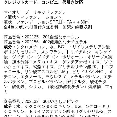
クレジットカード、コンビニ、代引き対応
マイオリーブ リキッドファンデ
＜液状＞＜ファンデーション＞
液状 ファンデーションSPF11・PA＋＋30ml
全4色スポンジ1個付き無香料 無紫外線吸収剤
商品番号：202125 201自然なオークル
商品番号：202156 402健康的なナチュラル
成分：
シクロメチコン、水、BG、トリイソステリアン酸
ポリグリセリル-2、スクワラン、トリメチルシロキシケイ
酸、ジメチコン、ジメチコンコポリオール、オリーブ果実
油、加水分解コメヌカエキス、ゲンチアナ根エキス、ソウ
ハクヒエキス、褐藻エキス、グリチルリチン酸2K、トコフ
ェロール、リン酸アスコルビルMg、ピリドキシンHCl、メ
チコン、エタノール、ラウレス-7、メチルパラベン、エチ
ルパラベン、ブロビルパラベン、[+/-]タルク、酸化チタ
ン、酸化鉄、シリカ、（酸化鉄/酸化チタン）焼結物、マイ
カ
商品番号：202132 301やさしいピンク
成分：
水、シクロペンタシロキサン、BG、シクロヘキサ
シロキサン、トリイソステアリン酸ポリグリセリル-2、ス
クワラン、トリメチルシロキシケイ酸、ジメチコン、