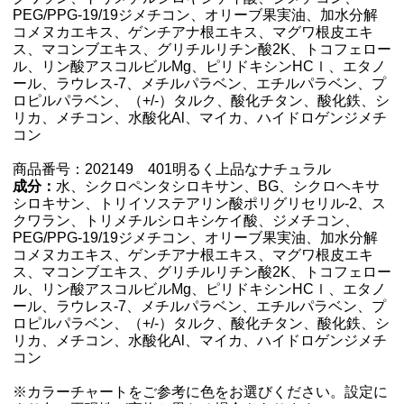
PEG/PPG-19/19ジメチコン、オリーブ果実油、加水分解
コメヌカエキス、ゲンチアナ根エキス、マグワ根皮エキ
ス、マコンブエキス、グリチルリチン酸2K、トコフェロー
ル、リン酸アスコルビルMg、ピリドキシンHCｌ、エタノ
ール、ラウレス-7、メチルパラベン、エチルパラベン、プ
ロピルパラベン、（+/-）タルク、酸化チタン、酸化鉄、シ
リカ、メチコン、水酸化Al、マイカ、ハイドロゲンジメチ
コン
商品番号：202149 401明るく上品なナチュラル
成分：
水、シクロペンタシロキサン、BG、シクロヘキサ
シロキサン、トリイソステアリン酸ポリグリセリル-2、ス
クワラン、トリメチルシロキシケイ酸、ジメチコン、
PEG/PPG-19/19ジメチコン、オリーブ果実油、加水分解
コメヌカエキス、ゲンチアナ根エキス、マグワ根皮エキ
ス、マコンブエキス、グリチルリチン酸2K、トコフェロー
ル、リン酸アスコルビルMg、ピリドキシンHCｌ、エタノ
ール、ラウレス-7、メチルパラベン、エチルパラベン、プ
ロピルパラベン、（+/-）タルク、酸化チタン、酸化鉄、シ
リカ、メチコン、水酸化Al、マイカ、ハイドロゲンジメチ
コン
※カラーチャートをご参考に色をお選びください。設定に