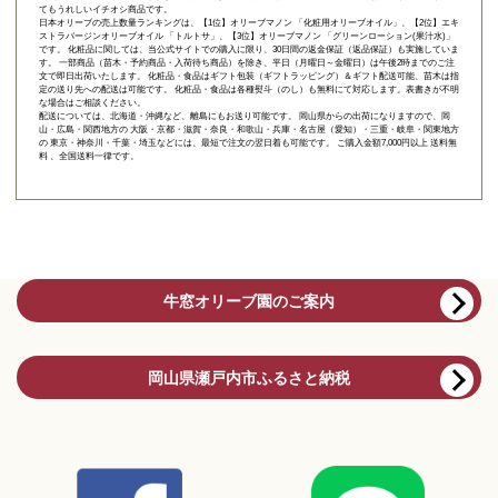
てもうれしいイチオシ商品です。
日本オリーブの売上数量ランキングは、【1位】オリーブマノン 「
化粧用オリーブオイル
」、【2位】
エキ
ストラバージンオリーブオイル 「トルトサ」
、【3位】
オリーブマノン 「グリーンローション(果汁水)」
です。 化粧品に関しては、当公式サイトでの購入に限り、
30日間の返金保証（返品保証）
も実施していま
す。 一部商品（苗木・予約商品・入荷待ち商品）を除き、平日（月曜日～金曜日）は午後2時までのご注
文で即日出荷いたします。 化粧品・食品はギフト包装（ギフトラッピング）＆ギフト配送可能、苗木は指
定の送り先への配送は可能です。 化粧品・食品は各種熨斗（のし）も無料にて対応します。表書きが不明
な場合はご相談ください。
配送については、北海道・沖縄など、離島にもお送り可能です。 岡山県からの出荷になりますので、岡
山・広島・関西地方の 大阪・京都・滋賀・奈良・和歌山・兵庫・名古屋（愛知）・三重・岐阜・関東地方
の 東京・神奈川・千葉・埼玉などには、最短で注文の翌日着も可能です。 ご購入金額7,000円以上 送料無
料 、全国送料一律です。
牛窓オリーブ園のご案内
岡山県瀬戸内市ふるさと納税