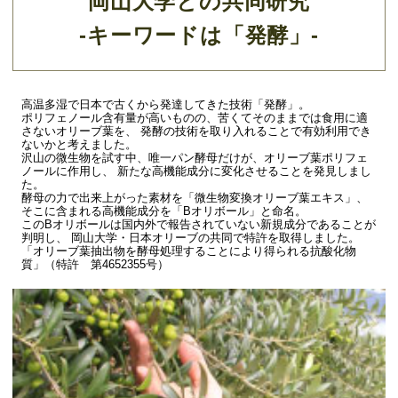
岡山大学との共同研究
-キーワードは「発酵」-
高温多湿で日本で古くから発達してきた技術「発酵」。
ポリフェノール含有量が高いものの、苦くてそのままでは食用に適
さないオリーブ葉を、 発酵の技術を取り入れることで有効利用でき
ないかと考えました。
沢山の微生物を試す中、唯一パン酵母だけが、オリーブ葉ポリフェ
ノールに作用し、 新たな高機能成分に変化させることを発見しまし
た。
酵母の力で出来上がった素材を「微生物変換オリーブ葉エキス」、
そこに含まれる高機能成分を「Bオリボール」と命名。
このBオリボールは国内外で報告されていない新規成分であることが
判明し、 岡山大学・日本オリーブの共同で特許を取得しました。
「オリーブ葉抽出物を酵母処理することにより得られる抗酸化物
質」（特許 第4652355号）