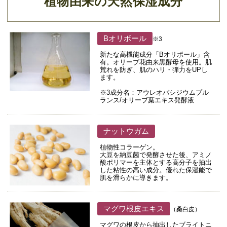
植物由来の天然保湿成分
Bオリボール
※3
新たな高機能成分「Bオリボール」含
有。オリーブ花由来黒酵母を使用。肌
荒れを防ぎ、肌のハリ・弾力をUPし
ます。
※3成分名：アウレオバシジウムプル
ランス/オリーブ葉エキス発酵液
ナットウガム
植物性コラーゲン。
大豆を納豆菌で発酵させた後、アミノ
酸ポリマーを主体とする高分子を抽出
した粘性の高い成分。優れた保湿能で
肌を滑らかに導きます。
マグワ根皮エキス
（桑白皮）
マグワの根皮から抽出したブライトニ