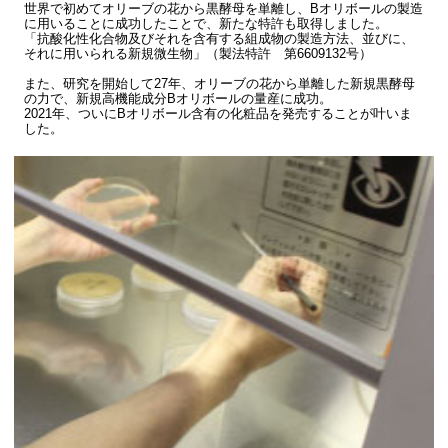
世界で初めてオリーブの花から黒酵母を単離し、Bオリボールの製造
に用いることに成功したことで、新たな特許も取得しました。
「抗酸化性化合物及びそれを含有する組成物の製造方法、並びに、
それに用いられる新規微生物」（製法特許 第6609132号）
また、研究を開始して27年、オリーブの花から単離した新規黒酵母
の力で、新規高機能成分Bオリボールの量産に成功。
2021年、ついにBオリボール含有の化粧品を発売することが叶いま
した。