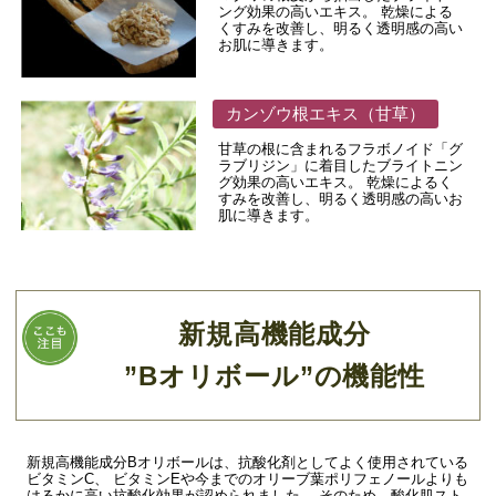
ング効果の高いエキス。 乾燥による
くすみを改善し、明るく透明感の高い
お肌に導きます。
カンゾウ根エキス（甘草）
甘草の根に含まれるフラボノイド「グ
ラブリジン」に着目したブライトニン
グ効果の高いエキス。 乾燥によるく
すみを改善し、明るく透明感の高いお
肌に導きます。
新規高機能成分
”Bオリボール”の機能性
新規高機能成分Bオリボールは、抗酸化剤としてよく使用されている
ビタミンC、 ビタミンEや今までのオリーブ葉ポリフェノールよりも
はるかに高い抗酸化効果が認められました。 そのため、酸化肌スト