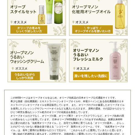
このWEBページはオリーブオイルをはじめ、オリーブ化粧品の日本オリーブ公式通販サイトです。
希少な国産（自社農園産）エキストラバージンオリーブオイルや、本場スペインにある自社農園産のエキ
ストラバージンオリーブオイルを限定販売しています。 また、オリーブのプロが厳選したオリーブオイル
を使用したドレッシングやフレーバーオイルなども購入いただけます。 原料の選抜、その設計からひとつ
ひとつ研究を重ねたシンプル処方のオリーブの化粧品を製造しています。
オリーブオイルだけでなく、オリーブの葉、オリーブ果汁・オリーブスクワランなど、オリーブ由来の潤
いの恵みをたっぷり使用しています。 日本オリーブWEB通販スタッフのおすすめ商品は、創業以来60年
以上愛され続ける「
化粧用オリーブオイル
」と、自宅でも簡単に育てられる「
オリーブの苗木
」、さらっ
とのびてべたつかない家族全員で使える「
シコリーブ 薬用スキンクリーム
」です。 「化粧用オリーブオ
イル」は、長年ご愛用のお客様から口コミで広がり、「これからもずっと愛用していきたいと思います」
「使い始めて約30年近く経ちます」と評判です。 比較的長くご愛用いただいているお客様が多いのが、と