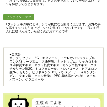
（3）シワが気になる部分は、片方の手を添えてシワを引き上げ、シ
ワを伸ばしてなじませます。
ピンポイントケア
1プッシュ手の甲にとり、シワが気になる部分に広げます。片方の手
を添えてシワを引き上げ、シワを伸ばしてなじませます。 夜のお手
入れに取り入れていただくのがおすすめです
■全成分
水、グリセリン、BG、エタノール、アウレオバシジウムプル
ランス/オリーブ葉エキス発酵液、ナットウガム、サッカロミセ
ス溶解質エキス、マグワ根皮エキス、カンゾウ根エキス、グリ
チルリチン酸2K、トコフェロール、トレハロース、ヒアルロン
酸Na、セリン、ピリドキシンHCl、パンテノール、キサンタン
ガム、クエン酸、クエン酸Na、PEG-40水添ヒマシ油、メチル
パラベン、ゲラニオール