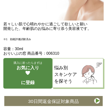
若々しい肌で心晴れやかに過ごして欲しいと願い
開発した、年齢肌のお悩みに寄り添う美容液です。
※1 効能評価試験済み
容量：30ml
おりいぶの窓 商品番号：006310
購入に迷ったらまずは
お気に入り
悩み別
スキンケア
を探そう
に登録
30日間返金保証対象商品