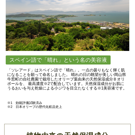
スペイン語で「晴れ」という名の美容液
「ソレアード」はスペイン語で「晴れ」。一点の曇りもなく輝く肌
になることを願って命名しました。 晴れの日の眺望が美しい岡山県
牛窓町の自社農園で栽培したオリーブ葉由来の天然保湿成分Ｂオリ
ボールを、 最高濃度
※2
で配合しています。天然保湿成分がお肌に
うるおいを与え乾燥による小ジワを目立たなくする
※1
美容液です。
※1 効能評価試験済み
※2 日本オリーブの歴代化粧品史上