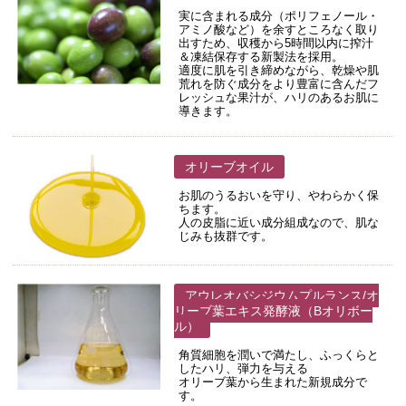
実に含まれる成分（ポリフェノール・
アミノ酸など）を余すところなく取り
出すため、収穫から5時間以内に搾汁
＆凍結保存する新製法を採用。
適度に肌を引き締めながら、乾燥や肌
荒れを防ぐ成分をより豊富に含んだフ
レッシュな果汁が、ハリのあるお肌に
導きます。
オリーブオイル
お肌のうるおいを守り、やわらかく保
ちます。
人の皮脂に近い成分組成なので、肌な
じみも抜群です。
アウレオバシジウムプルランス/オ
リーブ葉エキス発酵液（Bオリボー
ル）
角質細胞を潤いで満たし、ふっくらと
したハリ、弾力を与える
オリーブ葉から生まれた新規成分で
す。