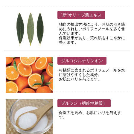
“新”オリーブ葉エキス
独自の抽出方法により、お肌の引き締
めにうれしいポリフェノールを多く含
んでいます。
保湿効果があり、荒れ肌もすこやかに
整えます。
グルコシルナリンギン
柑橘類に含まれるポリフェノールを水
に溶けやすくした成分。
お肌にハリを与えます。
プルラン（機能性糖質）
保湿力を高め、お肌にハリを与えま
す。