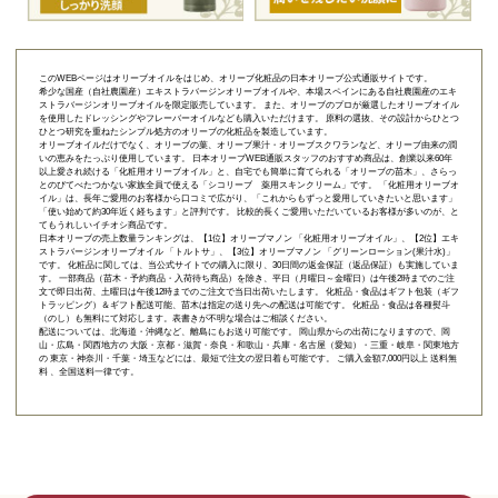
このWEBページはオリーブオイルをはじめ、オリーブ化粧品の日本オリーブ公式通販サイトです。
希少な国産（自社農園産）エキストラバージンオリーブオイルや、本場スペインにある自社農園産のエキ
ストラバージンオリーブオイルを限定販売しています。 また、オリーブのプロが厳選したオリーブオイル
を使用したドレッシングやフレーバーオイルなども購入いただけます。 原料の選抜、その設計からひとつ
ひとつ研究を重ねたシンプル処方のオリーブの化粧品を製造しています。
オリーブオイルだけでなく、オリーブの葉、オリーブ果汁・オリーブスクワランなど、オリーブ由来の潤
いの恵みをたっぷり使用しています。 日本オリーブWEB通販スタッフのおすすめ商品は、創業以来60年
以上愛され続ける「
化粧用オリーブオイル
」と、自宅でも簡単に育てられる「
オリーブの苗木
」、さらっ
とのびてべたつかない家族全員で使える「
シコリーブ 薬用スキンクリーム
」です。 「化粧用オリーブオ
イル」は、長年ご愛用のお客様から口コミで広がり、「これからもずっと愛用していきたいと思います」
「使い始めて約30年近く経ちます」と評判です。 比較的長くご愛用いただいているお客様が多いのが、と
てもうれしいイチオシ商品です。
日本オリーブの売上数量ランキングは、【1位】オリーブマノン 「
化粧用オリーブオイル
」、【2位】
エキ
ストラバージンオリーブオイル 「トルトサ」
、【3位】
オリーブマノン 「グリーンローション(果汁水)」
です。 化粧品に関しては、当公式サイトでの購入に限り、
30日間の返金保証（返品保証）
も実施していま
す。 一部商品（苗木・予約商品・入荷待ち商品）を除き、平日（月曜日～金曜日）は午後2時までのご注
文で即日出荷、土曜日は午後12時までのご注文で当日出荷いたします。 化粧品・食品はギフト包装（ギフ
トラッピング）＆ギフト配送可能、苗木は指定の送り先への配送は可能です。 化粧品・食品は各種熨斗
（のし）も無料にて対応します。表書きが不明な場合はご相談ください。
配送については、北海道・沖縄など、離島にもお送り可能です。 岡山県からの出荷になりますので、岡
山・広島・関西地方の 大阪・京都・滋賀・奈良・和歌山・兵庫・名古屋（愛知）・三重・岐阜・関東地方
の 東京・神奈川・千葉・埼玉などには、最短で注文の翌日着も可能です。 ご購入金額7,000円以上 送料無
料 、全国送料一律です。