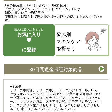
1回の使用量：0.2g（小さなパール粒1個分)
「オリーブマノン レジュミエント クリーム」1本は
朝晩お顔に使用で約50日分
使用期限：目安として開封後3～6ヶ月以内の使用をお願いしていま
す。
購入に迷ったらまずは
お気に入り
悩み別
スキンケア
を探そう
に登録
30日間返金保証対象商品
■全成分
オリーブ果実油、オリーブ果汁、ベヘニルアルコール、BG、
アウレオバシジウムプルランス/オリーブ葉エキス発酵液、オリ
ーブ葉エキス、グルコシルナリンギン、プルラン、トコフェロ
ール、キサンタンガム、ステアリン酸、ステアリン酸ソルビタ
ン、ステアリン酸グリセリル（SE)、ラウリン酸ポリグリセリ
ル-10、水、メチルパラベン、ブチルパラベン