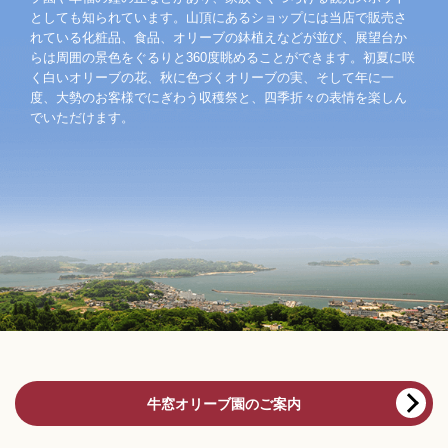
としても知られています。山頂にあるショップには当店で販売さ
れている化粧品、食品、オリーブの鉢植えなどが並び、展望台か
らは周囲の景色をぐるりと360度眺めることができます。初夏に咲
く白いオリーブの花、秋に色づくオリーブの実、そして年に一
度、大勢のお客様でにぎわう収穫祭と、四季折々の表情を楽しん
でいただけます。
牛窓オリーブ園のご案内