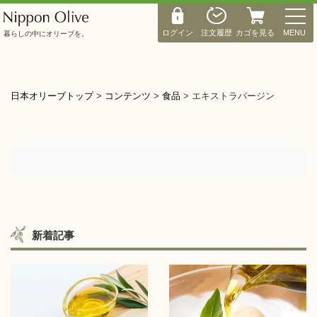
M
E
ログイン
注文履歴
カゴを見る
MENU
暮らしの中にオリーブを。
N
U
日本オリーブトップ
>
コンテンツ
>
食品
>
エキストラバージン
新着記事