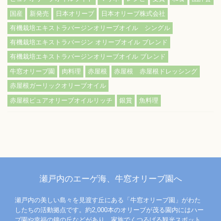
国産
新発売
日本オリーブ
日本オリーブ株式会社
有機栽培エキストラバージンオリーブオイル シングル
有機栽培エキストラバージン オリーブオイル ブレンド
有機栽培エキストラバージンオリーブオイル ブレンド
牛窓オリーブ園
肉料理
赤屋根
赤屋根 赤屋根ドレッシング
赤屋根ガーリックオリーブオイル
赤屋根ピュアオリーブオイルリッチ
銀賞
魚料理
瀬戸内のエーゲ海、牛窓オリーブ園へ
瀬戸内の美しい島々を見渡す丘にある「牛窓オリーブ園」がわた
したちの活動拠点です。約2,000本のオリーブが茂る園内にはハー
ブ園や幸福の鐘の丘などがあり、家族でくつろげる観光スポット