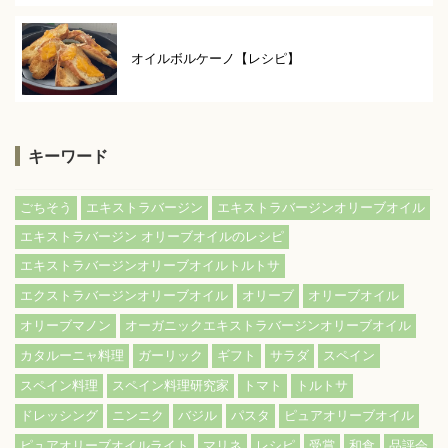
オイルボルケーノ【レシピ】
キーワード
ごちそう
エキストラバージン
エキストラバージンオリーブオイル
エキストラバージン オリーブオイルのレシピ
エキストラバージンオリーブオイルトルトサ
エクストラバージンオリーブオイル
オリーブ
オリーブオイル
オリーブマノン
オーガニックエキストラバージンオリーブオイル
カタルーニャ料理
ガーリック
ギフト
サラダ
スペイン
スペイン料理
スペイン料理研究家
トマト
トルトサ
ドレッシング
ニンニク
バジル
パスタ
ピュアオリーブオイル
ピュアオリーブオイルライト
マリネ
レシピ
受賞
和食
品評会