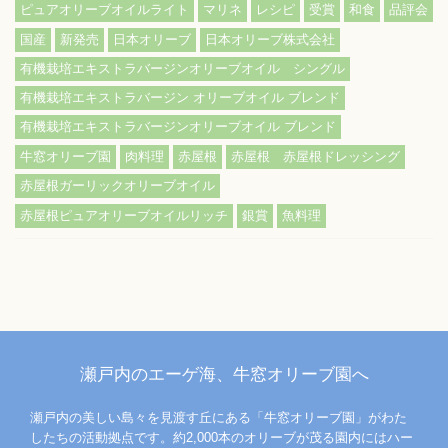
ピュアオリーブオイルライト
マリネ
レシピ
受賞
和食
品評会
国産
新発売
日本オリーブ
日本オリーブ株式会社
有機栽培エキストラバージンオリーブオイル シングル
有機栽培エキストラバージン オリーブオイル ブレンド
有機栽培エキストラバージンオリーブオイル ブレンド
牛窓オリーブ園
肉料理
赤屋根
赤屋根 赤屋根ドレッシング
赤屋根ガーリックオリーブオイル
赤屋根ピュアオリーブオイルリッチ
銀賞
魚料理
瀬戸内のエーゲ海、牛窓オリーブ園へ
瀬戸内の美しい島々を見渡す丘にある「牛窓オリーブ園」がわた
したちの活動拠点です。約2,000本のオリーブが茂る園内にはハー