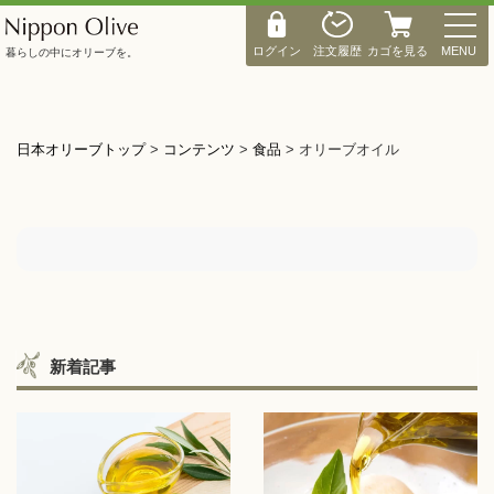
M
E
ログイン
注文履歴
カゴを見る
MENU
暮らしの中にオリーブを。
N
U
日本オリーブトップ
>
コンテンツ
>
食品
>
オリーブオイル
新着記事