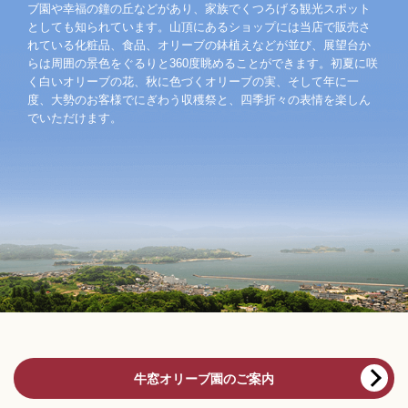
ブ園や幸福の鐘の丘などがあり、家族でくつろげる観光スポット
としても知られています。山頂にあるショップには当店で販売さ
れている化粧品、食品、オリーブの鉢植えなどが並び、展望台か
らは周囲の景色をぐるりと360度眺めることができます。初夏に咲
く白いオリーブの花、秋に色づくオリーブの実、そして年に一
度、大勢のお客様でにぎわう収穫祭と、四季折々の表情を楽しん
でいただけます。
牛窓オリーブ園のご案内