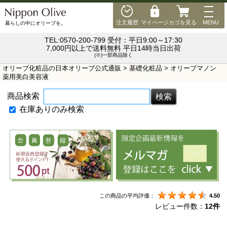
MEN
注文履歴
マイページ
カゴを見る
MENU
暮らしの中にオリーブを。
TEL:0570-200-799 受付：平日9:00～17:30
7,000円以上で送料無料 平日14時当日出荷
(※)一部商品除く
オリーブ化粧品の日本オリーブ公式通販
>
基礎化粧品
> オリーブマノン
薬用美白美容液
商品検索
在庫ありのみ検索
この商品の平均評価：
4.50
レビュー件数：
12件