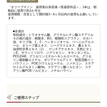
「オリーブマノン 薬用美白美容液＜医薬部外品＞」1本は、朝
晩顔に使用で約1か月分
使用期限：目安として開封後3～6ヶ月以内の使用をお願いしてい
ます。
■全成分
有効成分：トラネキサム酸、グリチルレチン酸ステアリル
その他の成分：精製水、BG、植物性スクワラン、ホホバ
油、オリブ油、1，2－ペンタンジオール、ベヘニルアルコ
ール、オリーブ葉エキス、シーグラスエキス、桑エキス、
油溶性甘草エキス（2）、ゲンチアナエキス、天然ビタミ
ンE、サラシミツロウ、ジグリセリン、キサンタンガム、
PEG1540、グリセリンエチルヘキシルエーテル、グリセ
リン脂肪酸エステル、ポリアクリルアミド、軽質流動イソ
パラフィン、POEラウリルエーテル、ジメチコン、ステア
ロイルグルタミン酸Na、ステアリン酸ソルビタン、ステ
アリン酸POEソルビタン、メチルパラベン