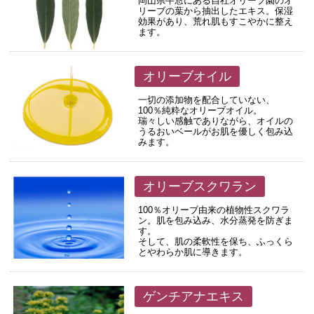
岡山県牛窓にある自社オリーブ園のオ
リーブの葉から抽出したエキス。保湿
効果があり、荒れ肌もすこやかに整え
ます。
オリーブオイル
一切の添加物を配合していない、
100％純粋なオリーブオイル。
瑞々しい感触でありながら、オイルの
うるおいベールがお肌を優しく包み込
みます。
オリーブスクワラン
100％オリーブ由来の植物性スクワラ
ン。肌を包み込み、水分蒸発を防ぎま
す。
そして、肌の柔軟性を保ち、ふっくら
とやわらか肌に導きます。
ゲンチアナエキス