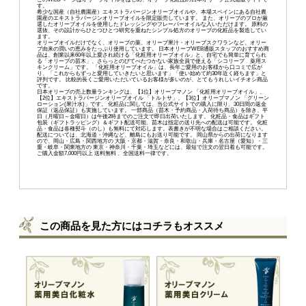
す。
希少な国産（自社農園産）エキストラバージンオリーブオイルや、本場スペインにある自社農
園産のエキストラバージンオリーブオイルを限定販売しています。 また、オリーブのプロが厳
選したオリーブオイルを使用したドレッシングやフレーバーオイルな入いただけます。 原料の
選抜、その設計からひとつひとつ研究を重ねたシンプル処方のオリーブの化粧品を製造してい
ます。
オリーブオイルだけでなく、オリーブの葉、オリーブ果汁・オリーブスクワランなど、オリー
ブ由来の潤いの恵みをたっぷり使用しています。 日本オリーブWEB通販スタッフのおすすめ商
品は、創業以来60年以上愛され続ける「
化粧用オリーブオイル
」と、自宅でも簡単に育てられ
る「
オリーブの苗木
」、さらっとのびてべたつかない家族全員で使える「
シコリーブ 薬用ス
キンクリーム
」です。 「化粧用オリーブオイル」は、長年ご愛用のお客様から口コミで広が
り、「これからもずっと愛用していきたいと思います」「使い始めて約30年近く経ちます」と
評判です。 比較的長くご愛用いただいているお客様が多いのが、とてもうれしいイチオシ商品
です。
日本オリーブの売上数量ランキングは、【1位】オリーブマノン 「
化粧用オリーブオイル
」、
【2位】
エキストラバージンオリーブオイル 「トルトサ」
、【3位】
オリーブマノン 「グリーン
ローション(果汁水)」
です。 化粧品に関しては、当公式サイトでの購入に限り、
30日間の返金
保証（返品保証）
も実施しています。 一部商品（苗木・予約商品・入荷待ち商品）を除き、平
日（月曜日～金曜日）は午後2時までのご注文で即日出荷いたします。 化粧品・食品はギフト
包装（ギフトラッピング）＆ギフト配送可能、苗木は指定の送り先への配送は可能です。 化粧
品・食品は各種熨斗（のし）も無料にて対応します。表書きが不明な場合はご相談ください。
配送については、北海道・沖縄など、離島にもお送り可能です。 岡山県からの出荷になります
ので、岡山・広島・関西地方の 大阪・京都・滋賀・奈良・和歌山・兵庫・名古屋（愛知）・三
重・岐阜・関東地方の 東京・神奈川・千葉・埼玉などには、最短で注文の翌日着も可能です。
ご購入金額7,000円以上 送料無料 、全国送料一律です。
この商品を見た方にはコチラもオススメ