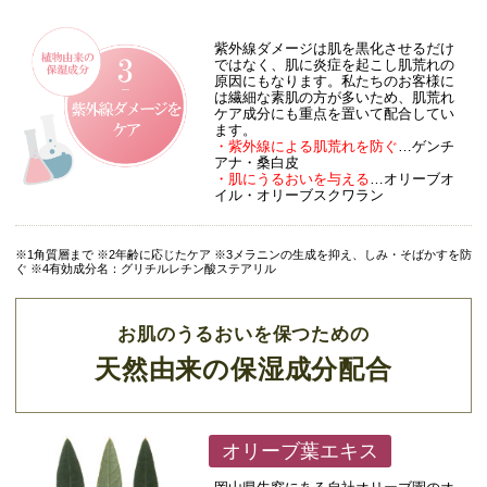
紫外線ダメージは肌を黒化させるだけ
ではなく、肌に炎症を起こし肌荒れの
原因にもなります。私たちのお客様に
は繊細な素肌の方が多いため、肌荒れ
ケア成分にも重点を置いて配合してい
ます。
・紫外線による肌荒れを防ぐ
…ゲンチ
アナ・桑白皮
・肌にうるおいを与える
…オリーブオ
イル・オリーブスクワラン
※1角質層まで ※2年齢に応じたケア ※3メラニンの生成を抑え、しみ・そばかすを防
ぐ ※4有効成分名：グリチルレチン酸ステアリル
お肌のうるおいを保つための
天然由来の保湿成分配合
オリーブ葉エキス