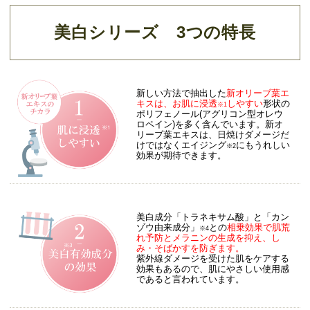
美白シリーズ 3つの特長
新しい方法で抽出した
新オリーブ葉エ
キスは、お肌に浸透
しやすい
形状の
※1
ポリフェノール(アグリコン型オレウ
ロペイン)を多く含んでいます。新オ
リーブ葉エキスは、日焼けダメージだ
けではなくエイジング
にもうれしい
※2
効果が期待できます。
美白成分「トラネキサム酸」と「カン
ゾウ由来成分」
との
相乗効果で肌荒
※4
れ予防とメラニンの生成を抑え、し
み・そばかすを防ぎます。
紫外線ダメージを受けた肌をケアする
効果もあるので、肌にやさしい使用感
であると言われています。