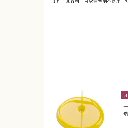
また、無香料・合成着色剤不使用・
一
瑞