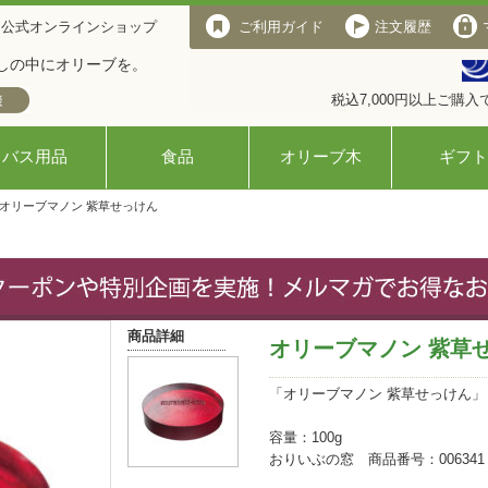
 公式オンラインショップ
ご利用ガイド
注文履歴
しの中にオリーブを。
税込7,000円以上ご購
バス用品
食品
オリーブ木
ギフト
 オリーブマノン 紫草せっけん
商品詳細
オリーブマノン 紫草
「オリーブマノン 紫草せっけん
容量：100g
おりいぶの窓 商品番号：006341