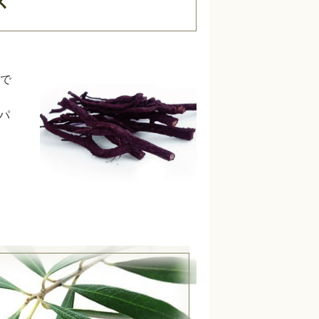
ズ
ズで
パ