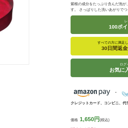
紫根の成分をたっぷり含んだ泡が
す。 さっぱりした洗いあがりで
レ
100ポ
すべての方に満足
30日間返
ログ
お気に
クレジットカード、コンビニ、代
1,650円
価格
(税込)