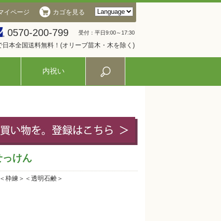
マイページ
カゴを見る
0570-200-799
受付：平日9:00～17:30
入で日本全国送料無料！(オリーブ苗木・木を除く)
内祝い
せっけん
」＜枠練＞＜透明石鹸＞