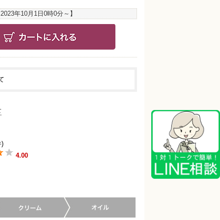
：
2023年10月1日0時0分
～】
て
)
4.00