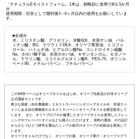
「ナチュラルEモイストフォーム」1本は、朝晩顔に使用で約1.5か月
分
使用期限：目安として開封後3～6ヶ月以内の使用をお願いしていま
す。
■全成分
水、ミリスチン酸、グリセリン、水酸化K、水添ヤシ油、パル
ミチン酸、BG、ラウラミドDEA、オリーブ果実油、トコフェ
ロール、ハトムギ油、ヒアルロン酸Na、コンドロイチン硫酸
Na、ホホバ種子油、水添ホホバ油、キサンタンガム、セタノー
ル、ラウリン酸、ココイルグルタミン酸K、PEG-75、ポリソル
ベート80、メチルパラベン、ブチルパラベン
このWEBページはオリーブオイルをはじめ、オリーブ化粧品の日本オリーブ
公式通販サイトです。
希少な国産（自社農園産）エキストラバージンオリーブオイルや、本場スペ
インにある自社農園産のエキストラバージンオリーブオイルを限定販売して
います。 また、オリーブのプロが厳選したオリーブオイルを使用したドレッ
シングやフレーバーオイルなども購入いただけます。 原料の選抜、その設計
からひとつひとつ研究を重ねたシンプル処方のオリーブの化粧品を製造して
います。
オリーブオイルだけでなく、オリーブの葉、オリーブ果汁・オリーブスクワ