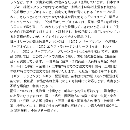
ランなど、オリーブ由来の潤いの恵みをたっぷり使用しています。 日本オリ
ーブWEB通販スタッフのおすすめ商品は、創業以来60年以上愛され続ける
「
化粧用オリーブオイル
」と、自宅でも簡単に育てられる「
オリーブの苗
木
」、さらっとのびてべたつかない家族全員で使える「
シコリーブ 薬用ス
キンクリーム
」です。 「化粧用オリーブオイル」は、長年ご愛用のお客様か
ら口コミで広がり、「これからもずっと愛用していきたいと思います」「使
い始めて約30年近く経ちます」と評判です。 比較的長くご愛用いただいてい
るお客様が多いのが、とてもうれしいイチオシ商品です。
日本オリーブの売上数量ランキングは、【1位】オリーブマノン 「
化粧用オ
リーブオイル
」、【2位】
エキストラバージンオリーブオイル 「トルト
サ」
、【3位】
オリーブマノン 「グリーンローション(果汁水)」
です。 化粧
品に関しては、当公式サイトでの購入に限り、
30日間の返金保証（返品保
証）
も実施しています。 一部商品（苗木・予約商品・入荷待ち商品）を除
き、平日（月曜日～金曜日）は午後2時までのご注文で即日出荷、土曜日は
午後12時までのご注文で当日出荷いたします。 化粧品・食品はギフト包装
（ギフトラッピング）＆ギフト配送可能、苗木は指定の送り先への配送は可
能です。 化粧品・食品は各種熨斗（のし）も無料にて対応します。表書きが
不明な場合はご相談ください。
配送については、北海道・沖縄など、離島にもお送り可能です。 岡山県から
の出荷になりますので、岡山・広島・関西地方の 大阪・京都・滋賀・奈良・
和歌山・兵庫・名古屋（愛知）・三重・岐阜・関東地方の 東京・神奈川・千
葉・埼玉などには、最短で注文の翌日着も可能です。 ご購入金額7,000円以
上 送料無料 、全国送料一律です。