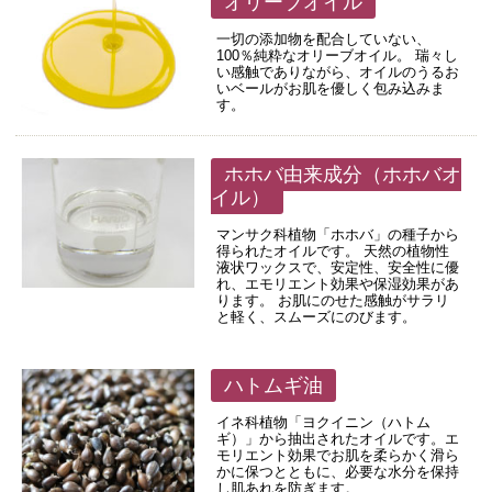
オリーブオイル
一切の添加物を配合していない、
100％純粋なオリーブオイル。 瑞々し
い感触でありながら、オイルのうるお
いベールがお肌を優しく包み込みま
す。
ホホバ由来成分（ホホバオ
イル）
マンサク科植物「ホホバ」の種子から
得られたオイルです。 天然の植物性
液状ワックスで、安定性、安全性に優
れ、エモリエント効果や保湿効果があ
ります。 お肌にのせた感触がサラリ
と軽く、スムーズにのびます。
ハトムギ油
イネ科植物「ヨクイニン（ハトム
ギ）」から抽出されたオイルです。エ
モリエント効果でお肌を柔らかく滑ら
かに保つとともに、必要な水分を保持
し肌あれを防ぎます。