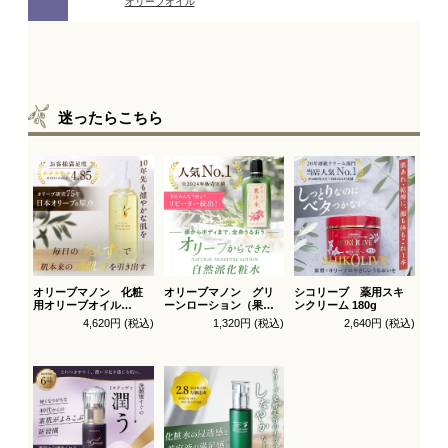
迷ったらこちら
オリーブマノン 化粧
オリーブマノン グリ
シコリーブ 薬用スキ
用オリーブオイル
ーンローション（果汁
ンクリーム 180g
200ml
水）
4,620円 (税込)
1,320円 (税込)
2,640円 (税込)