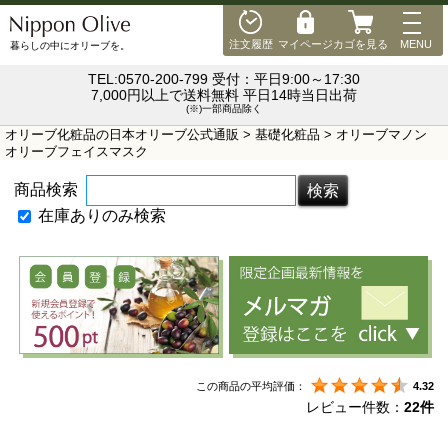
MEN
注文履歴
マイページ
カゴを見る
MENU
暮らしの中にオリーブを。
TEL:0570-200-799 受付：平日9:00～17:30
7,000円以上で送料無料 平日14時当日出荷
(※)一部商品除く
オリーブ化粧品の日本オリーブ公式通販
>
基礎化粧品
> オリーブマノン
オリーブフェイスマスク
商品検索
在庫ありのみ検索
この商品の平均評価：
4.32
レビュー件数：
22件