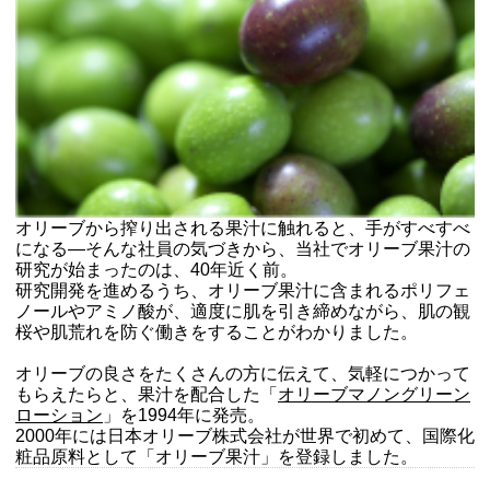
オリーブから搾り出される果汁に触れると、手がすべすべ
になる―そんな社員の気づきから、当社でオリーブ果汁の
研究が始まったのは、40年近く前。
研究開発を進めるうち、オリーブ果汁に含まれるポリフェ
ノールやアミノ酸が、適度に肌を引き締めながら、肌の観
桜や肌荒れを防ぐ働きをすることがわかりました。
オリーブの良さをたくさんの方に伝えて、気軽につかって
もらえたらと、果汁を配合した「
オリーブマノングリーン
ローション
」を1994年に発売。
2000年には日本オリーブ株式会社が世界で初めて、国際化
粧品原料として「オリーブ果汁」を登録しました。