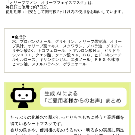
「オリーブマノン オリーブフェイスマスク」は、
毎日顔に使用で約7日分。
使用期限：目安として開封後2ヶ月以内の使用をお願いしています。
■全成分
水、プロパンジオール、グリセリン、オリーブ果実油、オリー
ブ果汁、オリーブ葉エキス、スクワラン、ノバラ油、グリチル
リチン酸2Ｋ、トコフェロール、ヒアルロン酸Ｎａ、ピリドキ
シンＨＣｌ、クエン酸、クエン酸Ｎａ、ＢＧ、ヒドロキシエチ
ルセルロース、キサンタンガム、エタノール、ＰＥＧ-40水添
ヒマシ油、メチルパラベン、ゲラニオール
たっぷりの化粧水で肌がしっとりもちもちに整うと高評価を
得ているシートマスクです。
香りの良さや、使用後の肌のうるおい・明るさの実感に満足