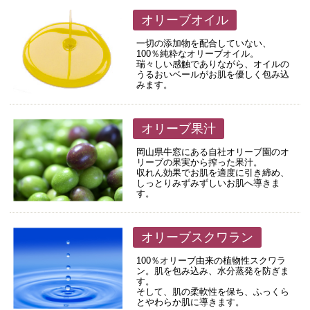
オリーブオイル
一切の添加物を配合していない、
100％純粋なオリーブオイル。
瑞々しい感触でありながら、オイルの
うるおいベールがお肌を優しく包み込
みます。
オリーブ果汁
岡山県牛窓にある自社オリーブ園のオ
リーブの果実から搾った果汁。
収れん効果でお肌を適度に引き締め、
しっとりみずみずしいお肌へ導きま
す。
オリーブスクワラン
100％オリーブ由来の植物性スクワラ
ン。肌を包み込み、水分蒸発を防ぎま
す。
そして、肌の柔軟性を保ち、ふっくら
とやわらか肌に導きます。