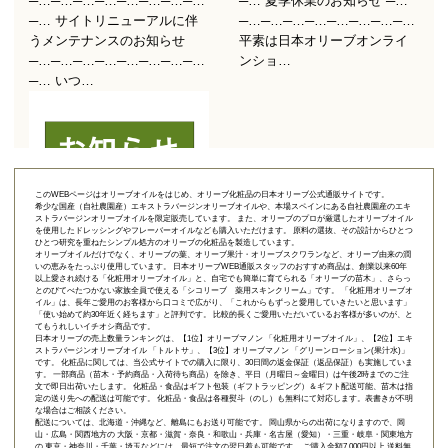
このWEBページはオリーブオイルをはじめ、オリーブ化粧品の日本オリーブ公式通販サイトです。
希少な国産（自社農園産）エキストラバージンオリーブオイルや、本場スペインにある自社農園産のエキ
ストラバージンオリーブオイルを限定販売しています。 また、オリーブのプロが厳選したオリーブオイル
を使用したドレッシングやフレーバーオイルなども購入いただけます。 原料の選抜、その設計からひとつ
ひとつ研究を重ねたシンプル処方のオリーブの化粧品を製造しています。
オリーブオイルだけでなく、オリーブの葉、オリーブ果汁・オリーブスクワランなど、オリーブ由来の潤
いの恵みをたっぷり使用しています。 日本オリーブWEB通販スタッフのおすすめ商品は、創業以来60年
以上愛され続ける「
化粧用オリーブオイル
」と、自宅でも簡単に育てられる「
オリーブの苗木
」、さらっ
とのびてべたつかない家族全員で使える「
シコリーブ 薬用スキンクリーム
」です。 「化粧用オリーブオ
イル」は、長年ご愛用のお客様から口コミで広がり、「これからもずっと愛用していきたいと思います」
「使い始めて約30年近く経ちます」と評判です。 比較的長くご愛用いただいているお客様が多いのが、と
てもうれしいイチオシ商品です。
日本オリーブの売上数量ランキングは、【1位】オリーブマノン 「
化粧用オリーブオイル
」、【2位】
エキ
ストラバージンオリーブオイル 「トルトサ」
、【3位】
オリーブマノン 「グリーンローション(果汁水)」
です。 化粧品に関しては、当公式サイトでの購入に限り、
30日間の返金保証（返品保証）
も実施していま
す。 一部商品（苗木・予約商品・入荷待ち商品）を除き、平日（月曜日～金曜日）は午後2時までのご注
文で即日出荷いたします。 化粧品・食品はギフト包装（ギフトラッピング）＆ギフト配送可能、苗木は指
定の送り先への配送は可能です。 化粧品・食品は各種熨斗（のし）も無料にて対応します。表書きが不明
な場合はご相談ください。
配送については、北海道・沖縄など、離島にもお送り可能です。 岡山県からの出荷になりますので、岡
山・広島・関西地方の 大阪・京都・滋賀・奈良・和歌山・兵庫・名古屋（愛知）・三重・岐阜・関東地方
の 東京・神奈川・千葉・埼玉などには、最短で注文の翌日着も可能です。 ご購入金額7,000円以上 送料無