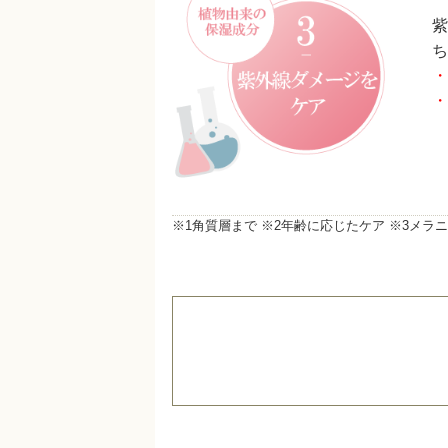
紫
ち
・
・
※1角質層まで ※2年齢に応じたケア ※3メ