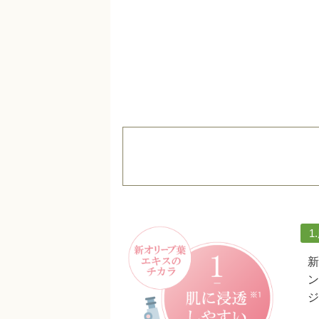
1
新
ン
ジ