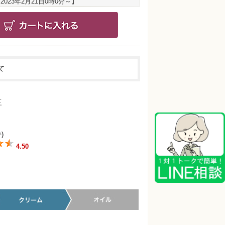
：
2023年2月21日0時0分
～】
て
)
4.50