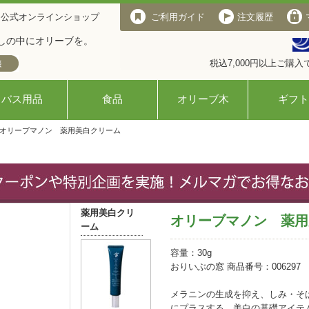
 公式オンラインショップ
ご利用ガイド
注文履歴
しの中にオリーブを。
税込7,000円以上ご購
バス用品
食品
オリーブ木
ギフト
 オリーブマノン 薬用美白クリーム
薬用美白クリ
オリーブマノン 薬用
ーム
容量：30g
おりいぶの窓 商品番号：006297
メラニンの生成を抑え、しみ・そ
にプラスする 美白の基礎アイテ