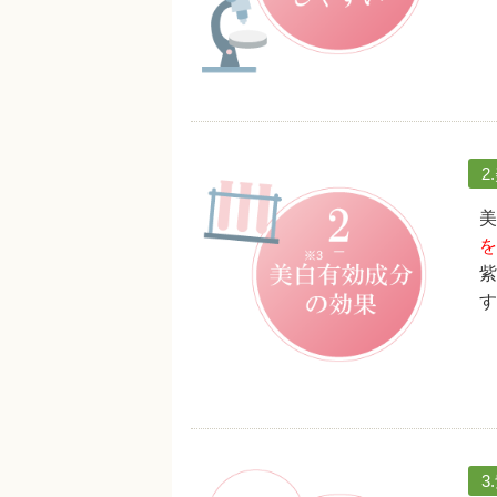
2
美
を
紫
す
3