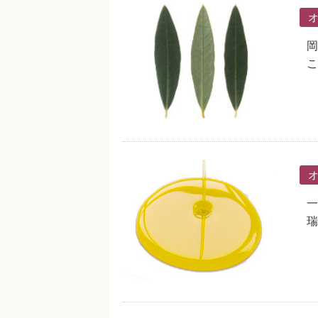
岡
こ
一
瑞