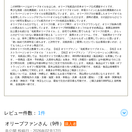
このWEBページはオリーブオイルをはじめ、オリーブ化粧品の日本オリーブ公式通販サイトです。
希少な国産（自社農園産）エキストラバージンオリーブオイルや、本場スペインにある自社農園産のエキ
ストラバージンオリーブオイルを限定販売しています。 また、オリーブのプロが厳選したオリーブオイル
を使用したドレッシングやフレーバーオイルなども購入いただけます。 原料の選抜、その設計からひとつ
ひとつ研究を重ねたシンプル処方のオリーブの化粧品を製造しています。
オリーブオイルだけでなく、オリーブの葉、オリーブ果汁・オリーブスクワランなど、オリーブ由来の潤
いの恵みをたっぷり使用しています。 日本オリーブWEB通販スタッフのおすすめ商品は、創業以来60年
以上愛され続ける「
化粧用オリーブオイル
」と、自宅でも簡単に育てられる「
オリーブの苗木
」、さらっ
とのびてべたつかない家族全員で使える「
シコリーブ 薬用スキンクリーム
」です。 「化粧用オリーブオ
イル」は、長年ご愛用のお客様から口コミで広がり、「これからもずっと愛用していきたいと思います」
「使い始めて約30年近く経ちます」と評判です。 比較的長くご愛用いただいているお客様が多いのが、と
てもうれしいイチオシ商品です。
日本オリーブの売上数量ランキングは、【1位】オリーブマノン 「
化粧用オリーブオイル
」、【2位】
エキ
ストラバージンオリーブオイル 「トルトサ」
、【3位】
オリーブマノン 「グリーンローション(果汁水)」
です。 化粧品に関しては、当公式サイトでの購入に限り、
30日間の返金保証（返品保証）
も実施していま
す。 一部商品（苗木・予約商品・入荷待ち商品）を除き、平日（月曜日～金曜日）は午後2時までのご注
文で即日出荷、土曜日は午後12時までのご注文で当日出荷いたします。 化粧品・食品はギフト包装（ギフ
トラッピング）＆ギフト配送可能、苗木は指定の送り先への配送は可能です。 化粧品・食品は各種熨斗
（のし）も無料にて対応します。表書きが不明な場合はご相談ください。
配送については、北海道・沖縄など、離島にもお送り可能です。 岡山県からの出荷になりますので、岡
山・広島・関西地方の 大阪・京都・滋賀・奈良・和歌山・兵庫・名古屋（愛知）・三重・岐阜・関東地方
の 東京・神奈川・千葉・埼玉などには、最短で注文の翌日着も可能です。 ご購入金額7,000円以上 送料無
料 、全国送料一律です。
レビュー件数：
1件
オリーブファンさん（9件）
購入者
非公開 投稿日：2026年02月17日