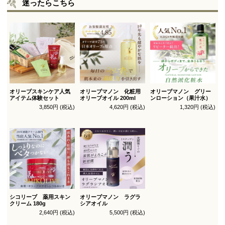
迷ったらこちら
オリーブスキンケア人気
オリーブマノン 化粧用
オリーブマノン グリー
アイテム体験セット
オリーブオイル 200ml
ンローション（果汁水）
3,850円 (税込)
4,620円 (税込)
1,320円 (税込)
シコリーブ 薬用スキン
オリーブマノン ラグラ
クリーム 180g
シアオイル
2,640円 (税込)
5,500円 (税込)