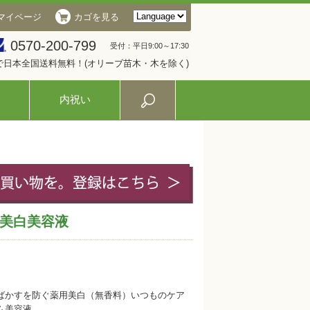
マイページ
カゴを見る
0570-200-799
受付：平日9:00～17:30
入で日本全国送料無料！(オリーブ苗木・木を除く)
内祝い
美白美容液
ばかすを防ぐ薬用美白（無香料）いつものケア
ム美容液