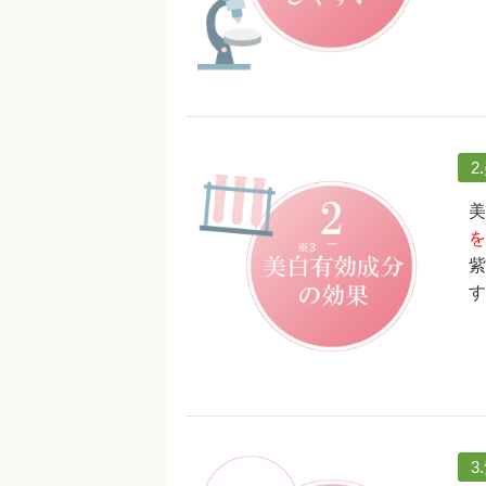
2
美
を
紫
す
3