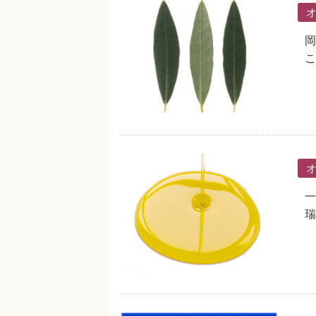
岡
こ
一
瑞