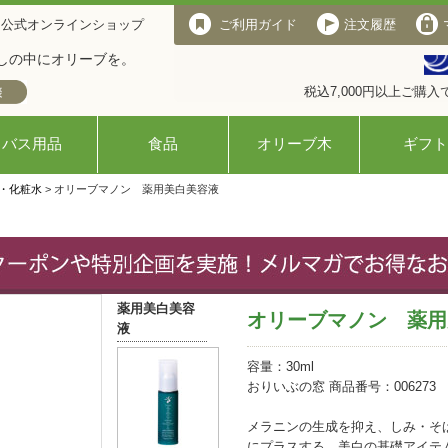
 公式オンラインショップ
ご利用ガイド
注文履歴
しの中にオリーブを。
税込7,000円以上ご購
バス用品
食品
オリーブ木
ギフト
・化粧水
> オリーブマノン 薬用美白美容液
薬用美白美容
オリーブマノン 薬用
液
容量：30ml
おりいぶの窓 商品番号：006273
メラニンの生成を抑え、しみ・そ
にプラスする 美白の基礎アイテ