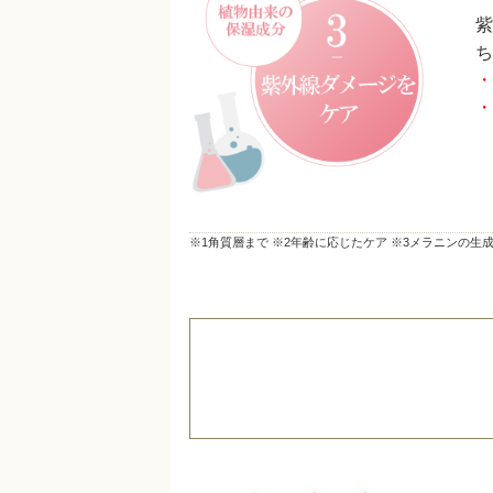
紫
ち
・
・
※1角質層まで ※2年齢に応じたケア ※3メラニンの