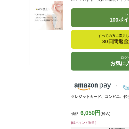
レ
100ポ
すべての方に満足
30日間返
ログ
お気に
クレジットカード、コンビニ、代
6,050円
価格
(税込)
[61ポイント進呈 ]