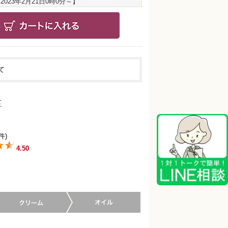
：
2023年2月21日0時0分
～】
て
件)
4.50