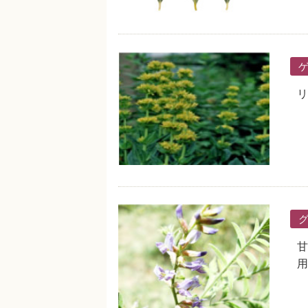
リ
甘
用