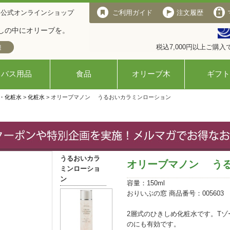
 公式オンラインショップ
ご利用ガイド
注文履歴
しの中にオリーブを。
税込7,000円以上ご購
バス用品
食品
オリーブ木
ギフト
・化粧水
>
化粧水
> オリーブマノン うるおいカラミンローション
うるおいカラ
オリーブマノン う
ミンローショ
ン
容量：150ml
おりいぶの窓 商品番号：005603
2層式のひきしめ化粧水です。T
のにも有効です。