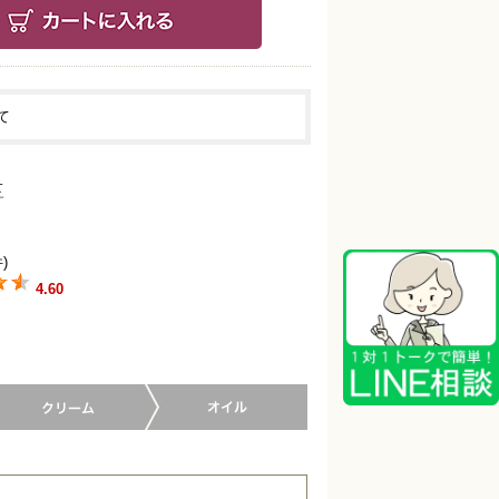
て
)
4.60