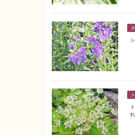
シ
ト
れ