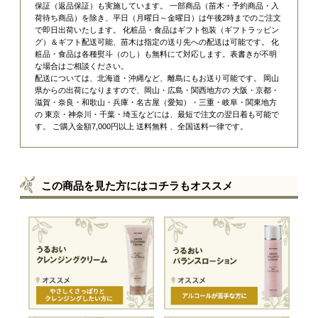
保証（返品保証）
も実施しています。 一部商品（苗木・予約商品・入
荷待ち商品）を除き、平日（月曜日～金曜日）は午後2時までのご注文
で即日出荷いたします。 化粧品・食品はギフト包装（ギフトラッピン
グ）＆ギフト配送可能、苗木は指定の送り先への配送は可能です。 化
粧品・食品は各種熨斗（のし）も無料にて対応します。表書きが不明
な場合はご相談ください。
配送については、北海道・沖縄など、離島にもお送り可能です。 岡山
県からの出荷になりますので、岡山・広島・関西地方の 大阪・京都・
滋賀・奈良・和歌山・兵庫・名古屋（愛知）・三重・岐阜・関東地方
の 東京・神奈川・千葉・埼玉などには、最短で注文の翌日着も可能で
す。 ご購入金額7,000円以上 送料無料 、全国送料一律です。
この商品を見た方にはコチラもオススメ