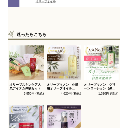
迷ったらこちら
オリーブスキンケア人
オリーブマノン 化粧
オリーブマノン グリ
気アイテム体験セット
用オリーブオイル
ーンローション（果汁
200ml
水）
3,850円 (税込)
4,620円 (税込)
1,320円 (税込)