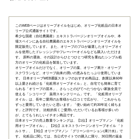
このWEBページはオリーブオイルをはじめ、オリーブ化粧品の日本オ
リーブ公式通販サイトです。
希少な国産（自社農園産）エキストラバージンオリーブオイルや、本
場スペインにある自社農園産のエキストラバージンオリーブオイルを
限定販売しています。 また、オリーブのプロが厳選したオリーブオイ
ルを使用したドレッシングやフレーバーオイルなども購入いただけま
す。 原料の選抜、その設計からひとつひとつ研究を重ねたシンプル処
方のオリーブの化粧品を製造しています。
オリーブオイルだけでなく、オリーブの葉、オリーブ果汁・オリーブ
スクワランなど、オリーブ由来の潤いの恵みをたっぷり使用していま
す。 日本オリーブWEB通販スタッフのおすすめ商品は、創業以来60年
以上愛され続ける「
化粧用オリーブオイル
」と、自宅でも簡単に育て
られる「
オリーブの苗木
」、さらっとのびてべたつかない家族全員で
使える「
シコリーブ 薬用スキンクリーム
」です。 「化粧用オリーブ
オイル」は、長年ご愛用のお客様から口コミで広がり、「これからも
ずっと愛用していきたいと思います」「使い始めて約30年近く経ちま
す」と評判です。 比較的長くご愛用いただいているお客様が多いの
が、とてもうれしいイチオシ商品です。
日本オリーブの売上数量ランキングは、【1位】オリーブマノン 「
化粧
用オリーブオイル
」、【2位】
エキストラバージンオリーブオイル 「ト
ルトサ」
、【3位】
オリーブマノン 「グリーンローション(果汁水)」
で
す。 化粧品に関しては、当公式サイトでの購入に限り、
30日間の返金