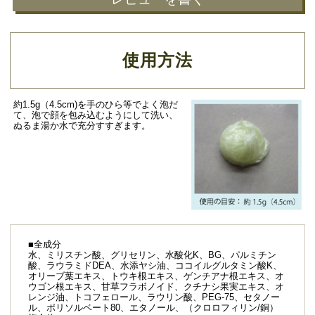
使用方法
約1.5g（4.5cm)を手のひら等でよく泡だ
て、泡で顔を包み込むようにして洗い、
ぬるま湯か水で充分すすぎます。
■全成分
水、ミリスチン酸、グリセリン、水酸化K、BG、パルミチン
酸、ラウラミドDEA、水添ヤシ油、ココイルグルタミン酸K、
オリーブ葉エキス、トウキ根エキス、ゲンチアナ根エキス、オ
ウゴン根エキス、甘草フラボノイド、クチナシ果実エキス、オ
レンジ油、トコフェロール、ラウリン酸、PEG-75、セタノー
ル、ポリソルベート80、エタノール、（クロロフィリン/銅）