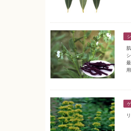
肌
シ
最
用
リ