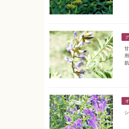
甘
用
肌
シ