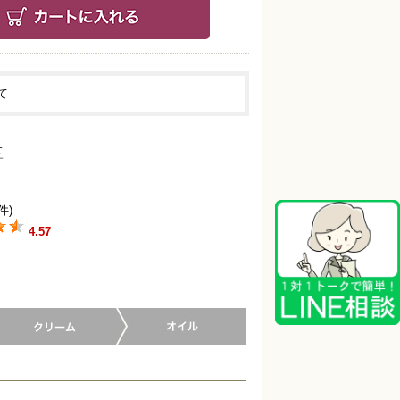
て
件)
4.57