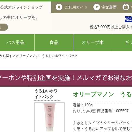
 公式オンラインショップ
ご利用ガイド
注文履歴
しの中にオリーブを。
税込7,000円以上ご購
バス用品
食品
オリーブ木
ギ
から探す
> オリーブマノン うるおいホワイトパック
うるおいホワ
オリーブマノン うる
イトパック
容量：150g
おりいぶの窓 商品番号：005597
ふきとりタイプのクリームパック
明感・うるおいアップを肌で感じ