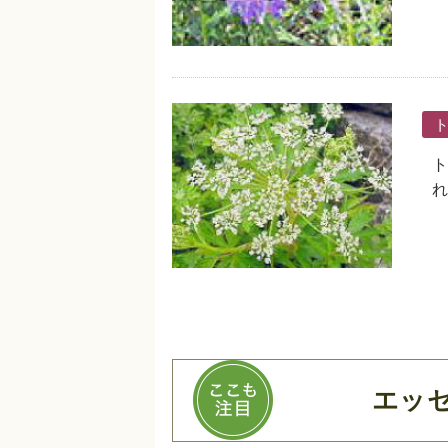
ト
れ
エッ