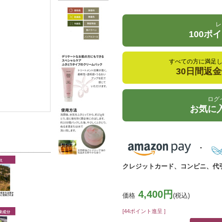
レ
100ポ
すべての方に満足
30日間返
ログ
お気に
クレジットカード、コンビニ、代
4,400円
価格
(税込)
[44ポイント進呈 ]