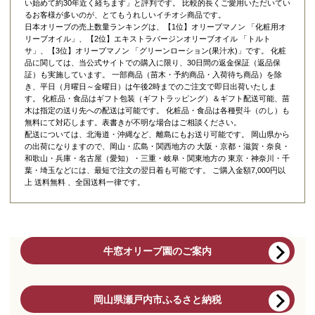
い始めて約30年近く経ちます」と評判です。 比較的長くご愛用いただいてい
るお客様が多いのが、とてもうれしいイチオシ商品です。
日本オリーブの売上数量ランキングは、【1位】オリーブマノン 「
化粧用オ
リーブオイル
」、【2位】
エキストラバージンオリーブオイル 「トルト
サ」
、【3位】
オリーブマノン 「グリーンローション(果汁水)」
です。 化粧
品に関しては、当公式サイトでの購入に限り、
30日間の返金保証（返品保
証）
も実施しています。 一部商品（苗木・予約商品・入荷待ち商品）を除
き、平日（月曜日～金曜日）は午後2時までのご注文で即日出荷いたしま
す。 化粧品・食品はギフト包装（ギフトラッピング）＆ギフト配送可能、苗
木は指定の送り先への配送は可能です。 化粧品・食品は各種熨斗（のし）も
無料にて対応します。表書きが不明な場合はご相談ください。
配送については、北海道・沖縄など、離島にもお送り可能です。 岡山県から
の出荷になりますので、岡山・広島・関西地方の 大阪・京都・滋賀・奈良・
和歌山・兵庫・名古屋（愛知）・三重・岐阜・関東地方の 東京・神奈川・千
葉・埼玉などには、最短で注文の翌日着も可能です。 ご購入金額7,000円以
上 送料無料 、全国送料一律です。
牛窓オリーブ園のご案内
岡山県瀬戸内市ふるさと納税