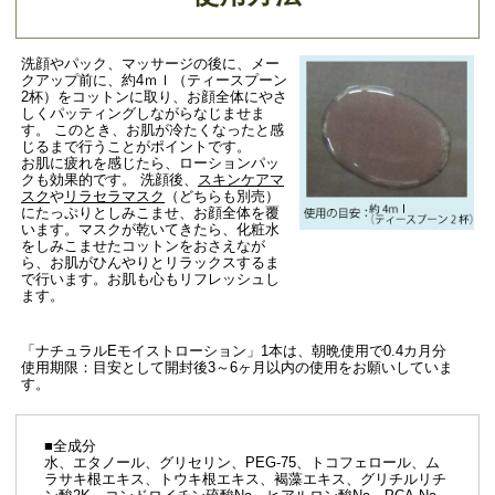
洗顔やパック、マッサージの後に、メー
クアップ前に、約4ｍｌ（ティースプーン
2杯）をコットンに取り、お顔全体にやさ
しくパッティングしながらなじませま
す。 このとき、お肌が冷たくなったと感
じるまで行うことがポイントです。
お肌に疲れを感じたら、ローションパッ
クも効果的です。 洗顔後、
スキンケアマ
スク
や
リラセラマスク
（どちらも別売）
にたっぷりとしみこませ、お顔全体を覆
います。マスクが乾いてきたら、化粧水
をしみこませたコットンをおさえなが
ら、お肌がひんやりとリラックスするま
で行います。お肌も心もリフレッシュし
ます。
「ナチュラルEモイストローション」1本は、朝晩使用で0.4カ月分
使用期限：目安として開封後3～6ヶ月以内の使用をお願いしていま
す。
■全成分
水、エタノール、グリセリン、PEG-75、トコフェロール、ム
ラサキ根エキス、トウキ根エキス、褐藻エキス、グリチルリチ