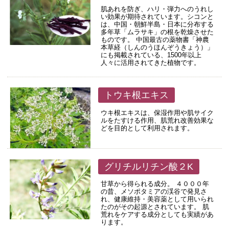
肌あれを防ぎ、ハリ・弾力へのうれし
い効果が期待されています。シコンと
は、中国・朝鮮半島・日本に分布する
多年草「ムラサキ」の根を乾燥させた
ものです。 中国最古の薬物書「神農
本草経（しんのうほんぞうきょう）」
にも掲載されている、1500年以上
人々に活用されてきた植物です。
トウキ根エキス
ウキ根エキスは、保湿作用や肌サイク
ルをたすける作用、肌荒れ改善効果な
どを目的として利用されます。
グリチルリチン酸２K
甘草から得られる成分。 ４０００年
の昔、メソポタミアの渓谷で発見さ
れ、健康維持・美容薬として用いられ
たのがその起源とされています。 肌
荒れをケアする成分としても実績があ
ります。