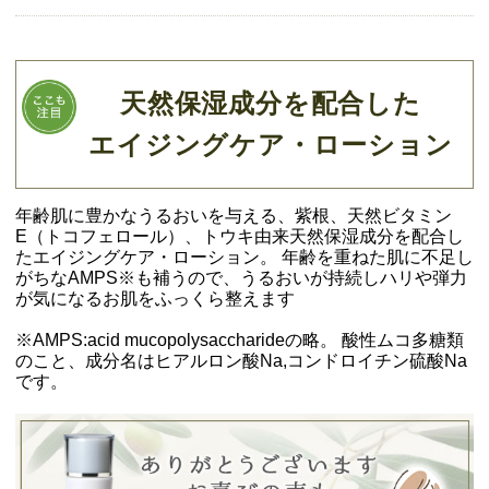
天然保湿成分を配合した
エイジングケア・ローション
年齢肌に豊かなうるおいを与える、紫根、天然ビタミン
E（トコフェロール）、トウキ由来天然保湿成分を配合し
たエイジングケア・ローション。 年齢を重ねた肌に不足し
がちなAMPS※も補うので、うるおいが持続しハリや弾力
が気になるお肌をふっくら整えます
※AMPS:acid mucopolysaccharideの略。 酸性ムコ多糖類
のこと、成分名はヒアルロン酸Na,コンドロイチン硫酸Na
です。