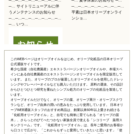
このWEBページはオリーブオイルをはじめ、オリーブ化粧品の日本オリーブ
公式通販サイトです。
希少な国産（自社農園産）エキストラバージンオリーブオイルや、本場スペ
インにある自社農園産のエキストラバージンオリーブオイルを限定販売して
います。 また、オリーブのプロが厳選したオリーブオイルを使用したドレッ
シングやフレーバーオイルなども購入いただけます。 原料の選抜、その設計
からひとつひとつ研究を重ねたシンプル処方のオリーブの化粧品を製造して
います。
オリーブオイルだけでなく、オリーブの葉、オリーブ果汁・オリーブスクワ
ランなど、オリーブ由来の潤いの恵みをたっぷり使用しています。 日本オリ
ーブWEB通販スタッフのおすすめ商品は、創業以来60年以上愛され続ける
「
化粧用オリーブオイル
」と、自宅でも簡単に育てられる「
オリーブの苗
木
」、さらっとのびてべたつかない家族全員で使える「
シコリーブ 薬用ス
キンクリーム
」です。 「化粧用オリーブオイル」は、長年ご愛用のお客様か
ら口コミで広がり、「これからもずっと愛用していきたいと思います」「使