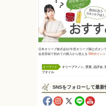
日本オリーブ株式会社/牛窓オリーブ園公式オン
会員登録で初めての購入から使える
500ポイン
,
,
,
オリーブマノン
受賞
品評会
ブオイル
SNSをフォローして最