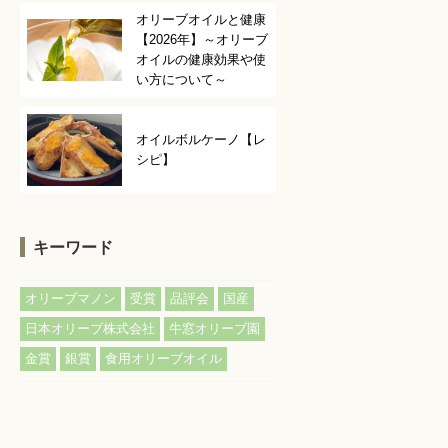
オリーブオイルと健康
【2026年】～オリーブ
オイルの健康効果や使
い方について～
オイルボルケーノ【レ
シピ】
キーワード
,
,
,
,
オリーブマノン
受賞
品評会
国産
,
,
日本オリーブ株式会社
牛窓オリーブ園
,
,
金賞
銀賞
食用オリーブオイル