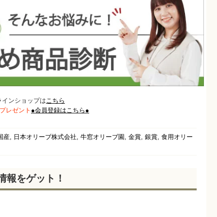
ラインショップは
こちら
トプレゼント
●会員登録はこちら●
,
,
,
,
,
国産
日本オリーブ株式会社
牛窓オリーブ園
金賞
銀賞
食用オリー
新情報をゲット！