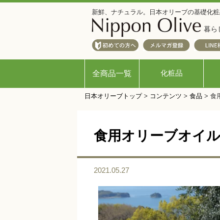
新鮮、ナチュラル。日本オリーブの基礎化粧
暮ら
化粧品
全商品一覧
日本オリーブトップ
>
コンテンツ
>
食品
>
食
食用オリーブオイル受
2021.05.27