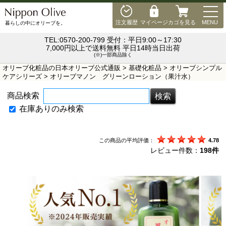
MEN
注文履歴
マイページ
カゴを見る
MENU
暮らしの中にオリーブを。
TEL:0570-200-799 受付：平日9:00～17:30
7,000円以上で送料無料 平日14時当日出荷
(※)一部商品除く
オリーブ化粧品の日本オリーブ公式通販
>
基礎化粧品
>
オリーブシンプル
ケアシリーズ
> オリーブマノン グリーンローション（果汁水）
商品検索
在庫ありのみ検索
この商品の平均評価：
4.78
レビュー件数：
198件