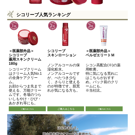
シコリーブ人気ランキング
＜医薬部外品＞
シコリーブ
＜医薬部外品＞
シコリーブ
スキンローション
ベルゼエリートＭ
薬用スキンクリーム
180g
ノンアルコールの保
シコン高配合(※)の薬
シコリーブクリーム
湿化粧水。
用軟膏。
はクリーム人気No.1
ノンアルコールです
特に気になる荒れに
の全身ケアクリー
が、べたつき少な
はこちらがおすす
ム。
く、さらりと使える
め。パック前のクリ
お顔からつま先まで
のが特徴です。肌荒
ームにも。
使える、万能クリー
れが気になる方も。
※当社比。
ムです。冬場のつら
いしもやけ・ひび・
あかぎれ等にも。