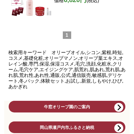
価格
(税込)
1
検索用キーワード オリーブオイル,シコン,紫根,時短,
コスメ,基礎化粧,オリーブマノン,オリーブ葉エキス,オ
レイン酸,専門,保湿,保湿コスメ,毛穴,洗顔,化粧水,クリ
ーム,毛穴ケア,エイジングケア,肌荒れ,肌あれ,荒れ肌,あ
れ肌,荒れ性,あれ性,通販,公式,通信販売,敏感肌,デリケ
ート,冬,パック,体験セット,お試し,新規,しもやけ,ひび,
あかぎれ
牛窓オリーブ園のご案内
岡山県瀬戸内市ふるさと納税