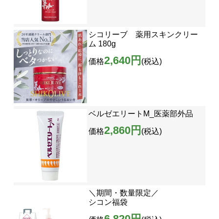
シコリーブ 薬用スキンクリー
ム 180g
2,640円
価格
(税込)
ベルゼエリートM_医薬部外品
2,860円
価格
(税込)
＼期間・数量限定／
シコン福袋
6,820円