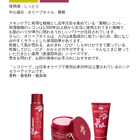
使用感：しっとり
中心成分：オリーブオイル、紫根
スキンケアに有用な植物とし近年注目を集めている「紫根(シコン)」。
和漢植物のシコンは1,500年以上前から生活に使用されてきた植物で、
お肌のハリや弾力に関わるうれしいパワーが注目されています。
さらに、オリーブオイルは、人のは皮脂成分に似ているため、肌になじ
みやすくサラッとした保湿効果があります。
乾燥して肌が荒れる、あかぎれ・ひび・しもやけができて困っている、
乾燥してひじ・ひざ・かかとがガザガザする・・・そんなときに使って
いただきたい薬用（医薬部外品）シリーズです。
男女を問わず、お顔や身体のお手入れにおすすめです。
「シコリーブ」は日本オリーブで発売以来20年以上愛されているロング
セラーアイテムです。
香料・着色料・無添加