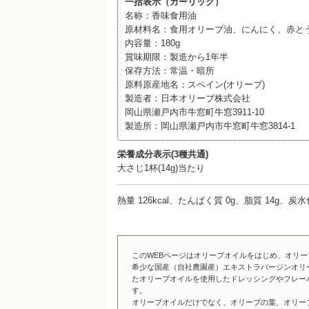
一括表示（ガーリック）
名称：香味食用油
原材料名：食用オリーブ油、にんにく、赤と
内容量：180g
賞味期限：製造から1年半
保存方法：常温・暗所
原料原産地名：スペイン(オリーブ)
製造者：日本オリーブ株式会社
岡山県瀬戸内市牛窓町牛窓3911-10
製造所：岡山県瀬戸内市牛窓町牛窓3814-1
栄養成分表示(3種共通)
大さじ1杯(14g)当たり
熱量 126kcal、たんぱく質 0g、脂質 14g、炭
このWEBページはオリーブオイルをはじめ、オリ
希少な国産（自社農園産）エキストラバージンオリ
たオリーブオイルを使用したドレッシングやフレー
す。
オリーブオイルだけでなく、オリーブの葉、オリー