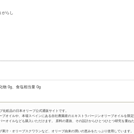
うがらし
水化物 0g、食塩相当量 0g
ーブ化粧品の日本オリーブ公式通販サイトです。
ーブオイルや、本場スペインにある自社農園産のエキストラバージンオリーブオイルを限定
バーオイルなども購入いただけます。 原料の選抜、その設計からひとつひとつ研究を重ね
ブ果汁・オリーブスクワランなど、オリーブ由来の潤いの恵みをたっぷり使用しています。 