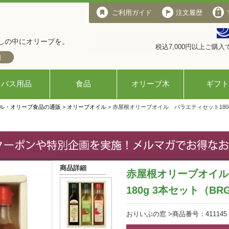
ご利用ガイド
注文履歴
しの中にオリーブを。
税込7,000円以上ご購
バス用品
食品
オリーブ木
ギフト
ル・オリーブ食品の通販
>
オリーブオイル
> 赤屋根オリーブオイル バラエティセット180g 
商品詳細
赤屋根オリーブオイル
180g 3本セット（BR
おりいぶの窓 >商品番号：411145