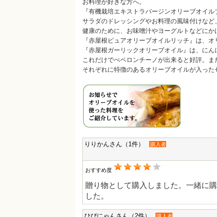
お料理が好きな方へ。
『有機栽培エキストラバージンオリーブオイル
サラダのドレッシングやお料理の風味付けなど
健康のために、お味噌汁やヨーグルトなどにか
『赤屋根ピュアオリーブオイルリッチ』は、オ
『赤屋根ガーリックオリーブオイル』は、にん
これだけでぺペロンチーノが出来ると好評。ま
それぞれに特徴のあるオリーブオイルが入った
りりかんさん（1件）
購入者
おすすめ度
贈り物として購入しました。一緒に購
した。
ひびにゃんさん（2件）
購入者