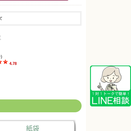
て
)
4.78