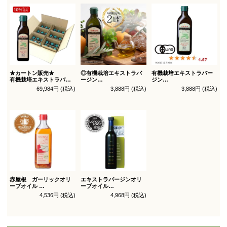
★カートン販売★
◎有機栽培エキストラバ
有機栽培エキストラバー
有機栽培エキストラバー
ージン
ジン
ジン
オリーブオイル ブレンド
オリーブオイル シングル
69,984円 (税込)
3,888円 (税込)
3,888円 (税込)
オリーブオイル ブレンド
450g
450g徳用
180g×36本_送料無料
（有機ＪＡＳ認証）
（有機ＪＡＳ認証）
赤屋根 ガーリックオリ
エキストラバージンオリ
ーブオイル
ーブオイル
450g徳用
トルトサ 450g 1本箱入
4,536円 (税込)
4,968円 (税込)
（スペイン自社農園産）