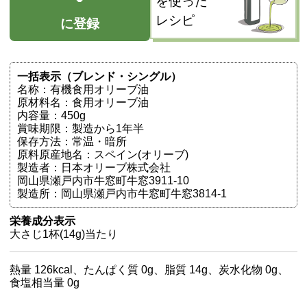
を使った
レシピ
に登録
一括表示（ブレンド・シングル）
名称：有機食用オリーブ油
原材料名：食用オリーブ油
内容量：450g
賞味期限：製造から1年半
保存方法：常温・暗所
原料原産地名：スペイン(オリーブ)
製造者：日本オリーブ株式会社
岡山県瀬戸内市牛窓町牛窓3911-10
製造所：岡山県瀬戸内市牛窓町牛窓3814-1
栄養成分表示
大さじ1杯(14g)当たり
熱量 126kcal、たんぱく質 0g、脂質 14g、炭水化物 0g、
食塩相当量 0g