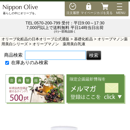
MEN
注文履歴
マイページ
カゴを見る
MENU
暮らしの中にオリーブを。
TEL:0570-200-799 受付：平日9:00～17:30
7,000円以上で送料無料 平日14時当日出荷
(※)一部商品除く
オリーブ化粧品の日本オリーブ公式通販
>
基礎化粧品
>
オリーブマノン薬
用美白シリーズ
> オリーブマノン 薬用美白乳液
商品検索
在庫ありのみ検索