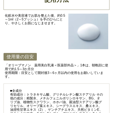
化粧水や美容液でお肌を整えた後、約0.5
～1ml（2～5プッシュ）を手のひらにと
り、やさしくお肌になじませます。
使用量の目安
「オリーブマノン 薬用美白乳液＜医薬部外品＞」1本は、朝晩顔に使
用で約1.5～3か月分
使用期限：目安として開封後3～6ヶ月以内の使用をお願いしていま
す。
■全成分
有効成分：トラネキサム酸、グリチルレチン酸ステアリル その
他の成分：精製水、メチルフェニルポリシロキサン、BG、オ
リブ油、植物性スクワラン、ホホバ油、親油型ステアリン酸グ
リセリル、オリーブ葉エキス、シーグラスエキス、桑エキス、
油溶性甘草エキス（2）、ゲンチアナエキス、天然ビタミンE、