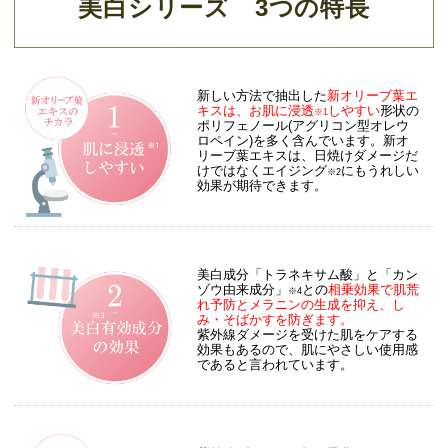
美白シリーズ 3つの特長
新しい方法で抽出した
新オリーブ葉エ
キスは、お肌に浸透
しやすい
形状の
※1
ポリフェノール(アグリコン型オレウ
ロペイン)を多く含んでいます。新オ
リーブ葉エキスは、日焼けダメージだ
けではなくエイジング
にもうれしい
※2
効果が期待できます。
美白成分「トラネキサム酸」と「カン
ゾウ由来成分」
との
相乗効果で肌荒
※4
れ予防とメラニンの生成を抑え、し
み・そばかすを防ぎます。
紫外線ダメージを受けた肌をケアする
効果もあるので、肌にやさしい使用感
であると言われています。