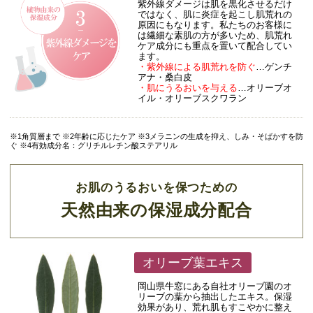
紫外線ダメージは肌を黒化させるだけ
ではなく、肌に炎症を起こし肌荒れの
原因にもなります。私たちのお客様に
は繊細な素肌の方が多いため、肌荒れ
ケア成分にも重点を置いて配合してい
ます。
・紫外線による肌荒れを防ぐ
…ゲンチ
アナ・桑白皮
・肌にうるおいを与える
…オリーブオ
イル・オリーブスクワラン
※1角質層まで ※2年齢に応じたケア ※3メラニンの生成を抑え、しみ・そばかすを防
ぐ ※4有効成分名：グリチルレチン酸ステアリル
お肌のうるおいを保つための
天然由来の保湿成分配合
オリーブ葉エキス
岡山県牛窓にある自社オリーブ園のオ
リーブの葉から抽出したエキス。保湿
効果があり、荒れ肌もすこやかに整え