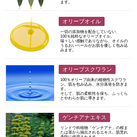
ます。
オリーブオイル
一切の添加物を配合していない、
100％純粋なオリーブオイル。
瑞々しい感触でありながら、オイルの
うるおいベールがお肌を優しく包み込
みます。
オリーブスクワラン
100％オリーブ由来の植物性スクワラ
ン。肌を包み込み、水分蒸発を防ぎま
す。
そして、肌の柔軟性を保ち、ふっくら
とやわらか肌に導きます。
ゲンチアナエキス
リンドウ科植物「ゲンチアナ」の根ま
たは茎から抽出されるエキス。肌荒れ
予防に使用されます。