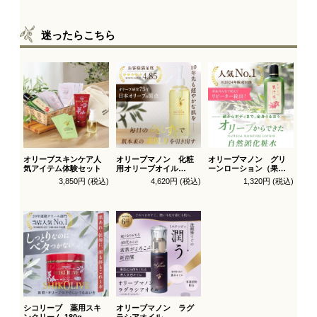
迷ったらこちら
オリーブスキンケア人
オリーブマノン 化粧
オリーブマノン グリ
気アイテム体験セット
用オリーブオイル
ーンローション（果汁
200ml
水）
3,850円 (税込)
4,620円 (税込)
1,320円 (税込)
シコリーブ 薬用スキ
オリーブマノン ラグ
ンクリーム 180g
ラシアオイル