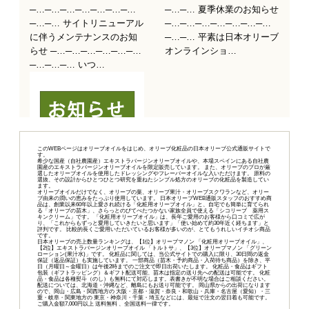
このWEBページはオリーブオイルをはじめ、オリーブ化粧品の日本オリーブ公式通販サイトで
す。
希少な国産（自社農園産）エキストラバージンオリーブオイルや、本場スペインにある自社農
園産のエキストラバージンオリーブオイルを限定販売しています。 また、オリーブのプロが厳
選したオリーブオイルを使用したドレッシングやフレーバーオイルな入いただけます。 原料の
選抜、その設計からひとつひとつ研究を重ねたシンプル処方のオリーブの化粧品を製造してい
ます。
オリーブオイルだけでなく、オリーブの葉、オリーブ果汁・オリーブスクワランなど、オリー
ブ由来の潤いの恵みをたっぷり使用しています。 日本オリーブWEB通販スタッフのおすすめ商
品は、創業以来60年以上愛され続ける「
化粧用オリーブオイル
」と、自宅でも簡単に育てられ
る「
オリーブの苗木
」、さらっとのびてべたつかない家族全員で使える「
シコリーブ 薬用ス
キンクリーム
」です。 「化粧用オリーブオイル」は、長年ご愛用のお客様から口コミで広が
り、「これからもずっと愛用していきたいと思います」「使い始めて約30年近く経ちます」と
評判です。 比較的長くご愛用いただいているお客様が多いのが、とてもうれしいイチオシ商品
です。
日本オリーブの売上数量ランキングは、【1位】オリーブマノン 「
化粧用オリーブオイル
」、
【2位】
エキストラバージンオリーブオイル 「トルトサ」
、【3位】
オリーブマノン 「グリーン
ローション(果汁水)」
です。 化粧品に関しては、当公式サイトでの購入に限り、
30日間の返金
保証（返品保証）
も実施しています。 一部商品（苗木・予約商品・入荷待ち商品）を除き、平
日（月曜日～金曜日）は午後2時までのご注文で即日出荷いたします。 化粧品・食品はギフト
包装（ギフトラッピング）＆ギフト配送可能、苗木は指定の送り先への配送は可能です。 化粧
品・食品は各種熨斗（のし）も無料にて対応します。表書きが不明な場合はご相談ください。
配送については、北海道・沖縄など、離島にもお送り可能です。 岡山県からの出荷になります
ので、岡山・広島・関西地方の 大阪・京都・滋賀・奈良・和歌山・兵庫・名古屋（愛知）・三
重・岐阜・関東地方の 東京・神奈川・千葉・埼玉などには、最短で注文の翌日着も可能です。
ご購入金額7,000円以上 送料無料 、全国送料一律です。