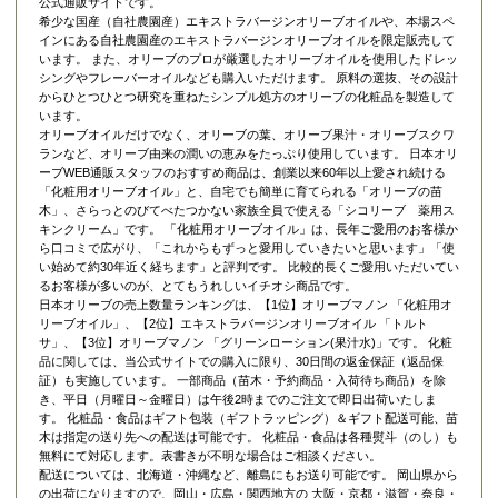
公式通販サイトです。
希少な国産（自社農園産）エキストラバージンオリーブオイルや、本場スペ
インにある自社農園産のエキストラバージンオリーブオイルを限定販売して
います。 また、オリーブのプロが厳選したオリーブオイルを使用したドレッ
シングやフレーバーオイルなども購入いただけます。 原料の選抜、その設計
からひとつひとつ研究を重ねたシンプル処方のオリーブの化粧品を製造して
います。
オリーブオイルだけでなく、オリーブの葉、オリーブ果汁・オリーブスクワ
ランなど、オリーブ由来の潤いの恵みをたっぷり使用しています。 日本オリ
ーブWEB通販スタッフのおすすめ商品は、創業以来60年以上愛され続ける
「
化粧用オリーブオイル
」と、自宅でも簡単に育てられる「
オリーブの苗
木
」、さらっとのびてべたつかない家族全員で使える「
シコリーブ 薬用ス
キンクリーム
」です。 「化粧用オリーブオイル」は、長年ご愛用のお客様か
ら口コミで広がり、「これからもずっと愛用していきたいと思います」「使
い始めて約30年近く経ちます」と評判です。 比較的長くご愛用いただいてい
るお客様が多いのが、とてもうれしいイチオシ商品です。
日本オリーブの売上数量ランキングは、【1位】オリーブマノン 「
化粧用オ
リーブオイル
」、【2位】
エキストラバージンオリーブオイル 「トルト
サ」
、【3位】
オリーブマノン 「グリーンローション(果汁水)」
です。 化粧
品に関しては、当公式サイトでの購入に限り、
30日間の返金保証（返品保
証）
も実施しています。 一部商品（苗木・予約商品・入荷待ち商品）を除
き、平日（月曜日～金曜日）は午後2時までのご注文で即日出荷いたしま
す。 化粧品・食品はギフト包装（ギフトラッピング）＆ギフト配送可能、苗
木は指定の送り先への配送は可能です。 化粧品・食品は各種熨斗（のし）も
無料にて対応します。表書きが不明な場合はご相談ください。
配送については、北海道・沖縄など、離島にもお送り可能です。 岡山県から
の出荷になりますので、岡山・広島・関西地方の 大阪・京都・滋賀・奈良・