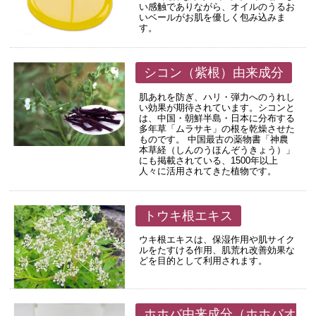
い感触でありながら、オイルのうるお
いベールがお肌を優しく包み込みま
す。
シコン（紫根）由来成分
肌あれを防ぎ、ハリ・弾力へのうれし
い効果が期待されています。シコンと
は、中国・朝鮮半島・日本に分布する
多年草「ムラサキ」の根を乾燥させた
ものです。 中国最古の薬物書「神農
本草経（しんのうほんぞうきょう）」
にも掲載されている、1500年以上
人々に活用されてきた植物です。
トウキ根エキス
ウキ根エキスは、保湿作用や肌サイク
ルをたすける作用、肌荒れ改善効果な
どを目的として利用されます。
ホホバ由来成分（ホホバオ