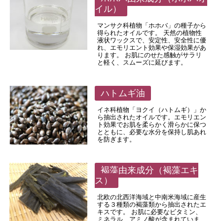
イル）
マンサク科植物「ホホバ」の種子から
得られたオイルです。 天然の植物性
液状ワックスで、安定性、安全性に優
れ、エモリエント効果や保湿効果があ
ります。 お肌にのせた感触がサラリ
と軽く、スムーズに延びます。
ハトムギ油
イネ科植物「ヨクイ（ハトムギ）」か
ら抽出されたオイルです。エモリエン
ト効果でお肌を柔らかく滑らかに保つ
とともに、必要な水分を保持し肌あれ
を防ぎます。
褐藻由来成分（褐藻エキ
ス）
北欧の北西洋海域と中南米海域に産生
する３種類の褐藻類から抽出されたエ
キスです。 お肌に必要なビタミン、
ミネラル、アミノ酸が含まれていま