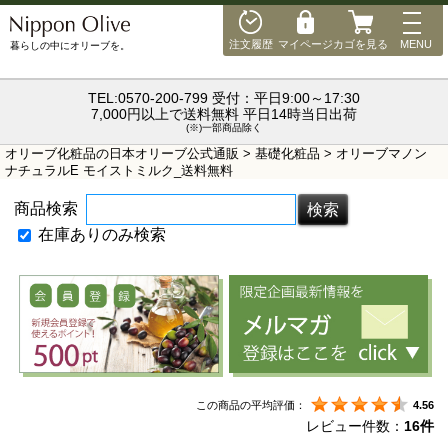
"
"
MEN
注文履歴
マイページ
カゴを見る
MENU
暮らしの中にオリーブを。
TEL:0570-200-799 受付：平日9:00～17:30
7,000円以上で送料無料 平日14時当日出荷
(※)一部商品除く
オリーブ化粧品の日本オリーブ公式通販
>
基礎化粧品
> オリーブマノン
ナチュラルE モイストミルク_送料無料
商品検索
在庫ありのみ検索
この商品の平均評価：
4.56
レビュー件数：
16件