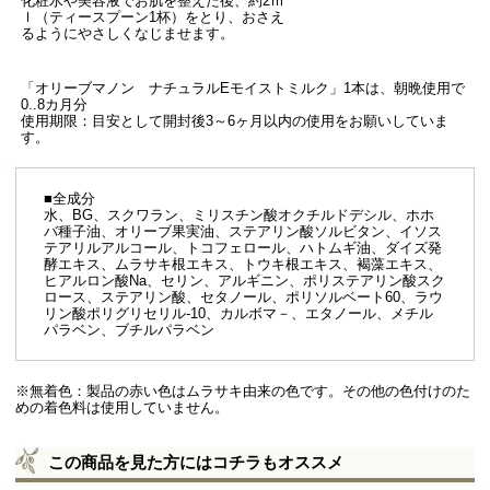
化粧水や美容液でお肌を整えた後、約2ｍ
ｌ（ティースプーン1杯）をとり、おさえ
るようにやさしくなじませます。
「オリーブマノン ナチュラルEモイストミルク」1本は、朝晩使用で
0..8カ月分
使用期限：目安として開封後3～6ヶ月以内の使用をお願いしていま
す。
■全成分
水、BG、スクワラン、ミリスチン酸オクチルドデシル、ホホ
バ種子油、オリーブ果実油、ステアリン酸ソルビタン、イソス
テアリルアルコール、トコフェロール、ハトムギ油、ダイズ発
酵エキス、ムラサキ根エキス、トウキ根エキス、褐藻エキス、
ヒアルロン酸Na、セリン、アルギニン、ポリステアリン酸スク
ロース、ステアリン酸、セタノール、ポリソルベート60、ラウ
リン酸ポリグリセリル-10、カルボマ－、エタノール、メチル
パラベン、ブチルパラベン
※無着色：製品の赤い色はムラサキ由来の色です。その他の色付けのた
めの着色料は使用していません。
この商品を見た方にはコチラもオススメ