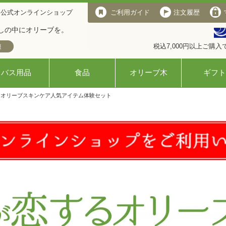
 公式オンラインショップ
ご利用ガイド
注文履歴
しの中にオリーブを。
税込7,000円以上ご購
バス用品
食品
オリーブ木
ギフト
 オリーブスキンケア人気アイテム体験セット