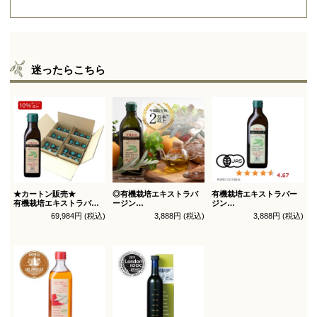
迷ったらこちら
★カートン販売★
◎有機栽培エキストラバ
有機栽培エキストラバー
有機栽培エキストラバー
ージン
ジン
ジン
オリーブオイル ブレンド
オリーブオイル シングル
69,984円 (税込)
3,888円 (税込)
3,888円 (税込)
オリーブオイル ブレンド
450g
450g徳用
180g×36本_送料無料
（有機ＪＡＳ認証）
（有機ＪＡＳ認証）