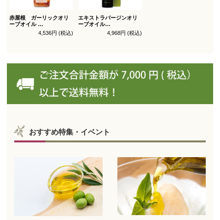
赤屋根 ガーリックオリ
エキストラバージンオリ
ーブオイル
ーブオイル
450g徳用
トルトサ 450g 1本箱入
4,536円 (税込)
4,968円 (税込)
（スペイン自社農園産）