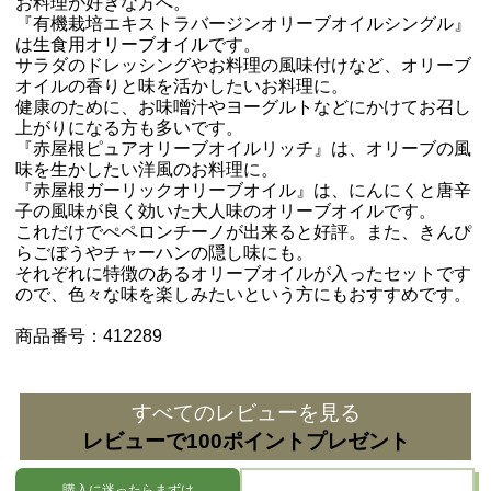
お料理が好きな方へ。
『有機栽培エキストラバージンオリーブオイルシングル』
は生食用オリーブオイルです。
サラダのドレッシングやお料理の風味付けなど、オリーブ
オイルの香りと味を活かしたいお料理に。
健康のために、お味噌汁やヨーグルトなどにかけてお召し
上がりになる方も多いです。
『赤屋根ピュアオリーブオイルリッチ』は、オリーブの風
味を生かしたい洋風のお料理に。
『赤屋根ガーリックオリーブオイル』は、にんにくと唐辛
子の風味が良く効いた大人味のオリーブオイルです。
これだけでぺペロンチーノが出来ると好評。また、きんぴ
らごぼうやチャーハンの隠し味にも。
それぞれに特徴のあるオリーブオイルが入ったセットです
ので、色々な味を楽しみたいという方にもおすすめです。
商品番号：412289
すべてのレビューを見る
レビューで100ポイントプレゼント
購入に迷ったらまずは