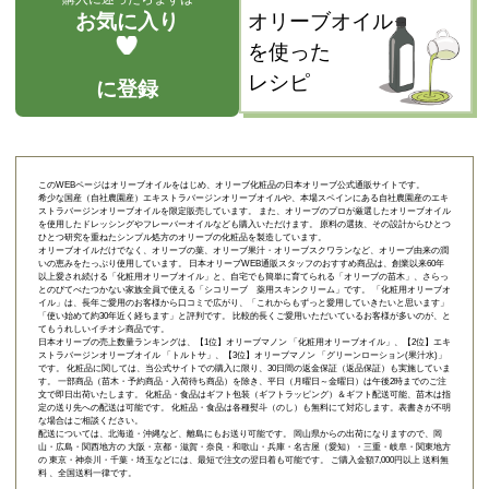
お気に入り
オリーブオイル
を使った
レシピ
に登録
このWEBページはオリーブオイルをはじめ、オリーブ化粧品の日本オリーブ公式通販サイトです。
希少な国産（自社農園産）エキストラバージンオリーブオイルや、本場スペインにある自社農園産のエキ
ストラバージンオリーブオイルを限定販売しています。 また、オリーブのプロが厳選したオリーブオイル
を使用したドレッシングやフレーバーオイルなども購入いただけます。 原料の選抜、その設計からひとつ
ひとつ研究を重ねたシンプル処方のオリーブの化粧品を製造しています。
オリーブオイルだけでなく、オリーブの葉、オリーブ果汁・オリーブスクワランなど、オリーブ由来の潤
いの恵みをたっぷり使用しています。 日本オリーブWEB通販スタッフのおすすめ商品は、創業以来60年
以上愛され続ける「
化粧用オリーブオイル
」と、自宅でも簡単に育てられる「
オリーブの苗木
」、さらっ
とのびてべたつかない家族全員で使える「
シコリーブ 薬用スキンクリーム
」です。 「化粧用オリーブオ
イル」は、長年ご愛用のお客様から口コミで広がり、「これからもずっと愛用していきたいと思います」
「使い始めて約30年近く経ちます」と評判です。 比較的長くご愛用いただいているお客様が多いのが、と
てもうれしいイチオシ商品です。
日本オリーブの売上数量ランキングは、【1位】オリーブマノン 「
化粧用オリーブオイル
」、【2位】
エキ
ストラバージンオリーブオイル 「トルトサ」
、【3位】
オリーブマノン 「グリーンローション(果汁水)」
です。 化粧品に関しては、当公式サイトでの購入に限り、
30日間の返金保証（返品保証）
も実施していま
す。 一部商品（苗木・予約商品・入荷待ち商品）を除き、平日（月曜日～金曜日）は午後2時までのご注
文で即日出荷いたします。 化粧品・食品はギフト包装（ギフトラッピング）＆ギフト配送可能、苗木は指
定の送り先への配送は可能です。 化粧品・食品は各種熨斗（のし）も無料にて対応します。表書きが不明
な場合はご相談ください。
配送については、北海道・沖縄など、離島にもお送り可能です。 岡山県からの出荷になりますので、岡
山・広島・関西地方の 大阪・京都・滋賀・奈良・和歌山・兵庫・名古屋（愛知）・三重・岐阜・関東地方
の 東京・神奈川・千葉・埼玉などには、最短で注文の翌日着も可能です。 ご購入金額7,000円以上 送料無
料 、全国送料一律です。