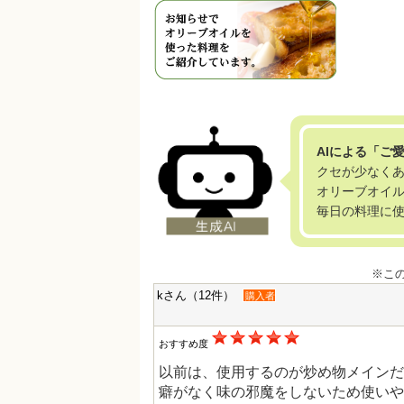
AIによる「ご
クセが少なく
オリーブオイ
毎日の料理に
※こ
kさん（12件）
購入者
おすすめ度
以前は、使用するのが炒め物メインだ
癖がなく味の邪魔をしないため使いや