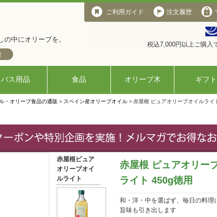
ご利用ガイド
注文履歴
しの中にオリーブを。
税込7,000円以上ご購
バス用品
食品
オリーブ木
ギフト
ル・オリーブ食品の通販
>
スペイン産オリーブオイル
> 赤屋根 ピュアオリーブオイルライト 
赤屋根ピュア
赤屋根 ピュアオリー
オリーブオイ
ルライト
ライト 450g徳用
和・洋・中を選ばず、毎日の料理
旨味も引き出します