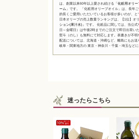
は、創業以来60年以上愛され続ける「
化粧用オリー
ーム
」です。 「化粧用オリーブオイル」は、長年ご
的長くご愛用いただいているお客様が多いのが、と
日本オリーブの売上数量ランキングは、【1位】オリ
ション(果汁水)」
です。 化粧品に関しては、当公式
日～金曜日）は午後2時までのご注文で即日出荷い
熨斗（のし）も無料にて対応します。表書きが不明
配送については、北海道・沖縄など、離島にもお送
岐阜・関東地方の 東京・神奈川・千葉・埼玉などには
迷ったらこちら