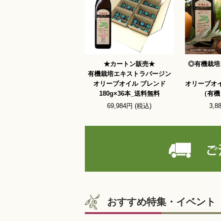
★カートン販売★
◎有機栽培
有機栽培エキストラバージン
オリーブオイル ブレンド
オリーブオイ
180g×36本_送料無料
（有機
69,984円 (税込)
3,8