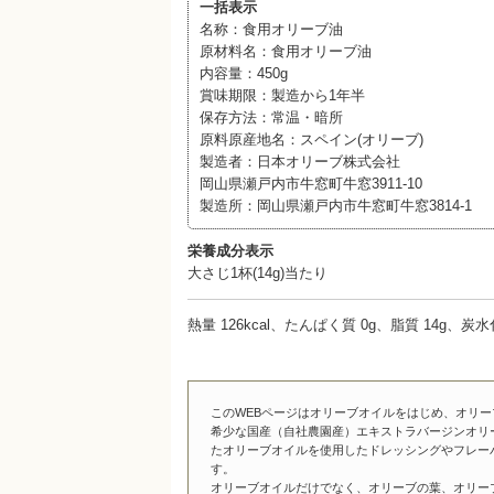
一括表示
名称：食用オリーブ油
原材料名：食用オリーブ油
内容量：450g
賞味期限：製造から1年半
保存方法：常温・暗所
原料原産地名：スペイン(オリーブ)
製造者：日本オリーブ株式会社
岡山県瀬戸内市牛窓町牛窓3911-10
製造所：岡山県瀬戸内市牛窓町牛窓3814-1
栄養成分表示
大さじ1杯(14g)当たり
熱量 126kcal、たんぱく質 0g、脂質 14g、炭
このWEBページはオリーブオイルをはじめ、オリ
希少な国産（自社農園産）エキストラバージンオリ
たオリーブオイルを使用したドレッシングやフレー
す。
オリーブオイルだけでなく、オリーブの葉、オリー