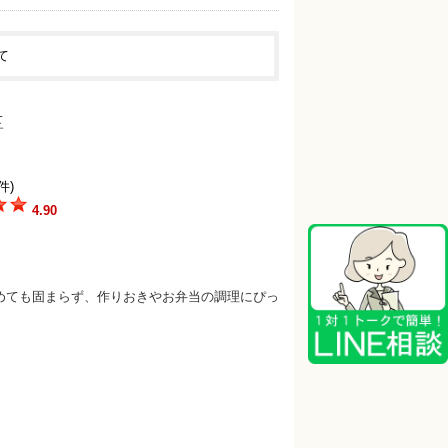
て
件)
4.90
めても固まらず、作りおきやお弁当の調理にぴっ