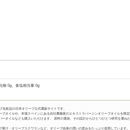
水化物 0g、食塩相当量 0g
ーブ化粧品の日本オリーブ公式通販サイトです。
ーブオイルや、本場スペインにある自社農園産のエキストラバージンオリーブオイルを限定
バーオイルなども購入いただけます。 原料の選抜、その設計からひとつひとつ研究を重ね
ブ果汁・オリーブスクワランなど、オリーブ由来の潤いの恵みをたっぷり使用しています。 