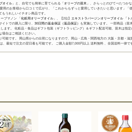
ブオイル
」と、自宅でも簡単に育てられる「
オリーブの苗木
」、さらっとのびてべたつかな
愛用のお客様から口コミで広がり、「これからもずっと愛用していきたいと思います」「使
てもうれしいイチオシ商品です。
ーブマノン 「
化粧用オリーブオイル
」、【2位】
エキストラバージンオリーブオイル 「ト
サイトでの購入に限り、
30日間の返金保証（返品保証）
も実施しています。 一部商品（苗
たします。 化粧品・食品はギフト包装（ギフトラッピング）＆ギフト配送可能、苗木は指定
な場合はご相談ください。
り可能です。 岡山県からの出荷になりますので、岡山・広島・関西地方の 大阪・京都・滋
、最短で注文の翌日着も可能です。 ご購入金額7,000円以上 送料無料 、全国送料一律で