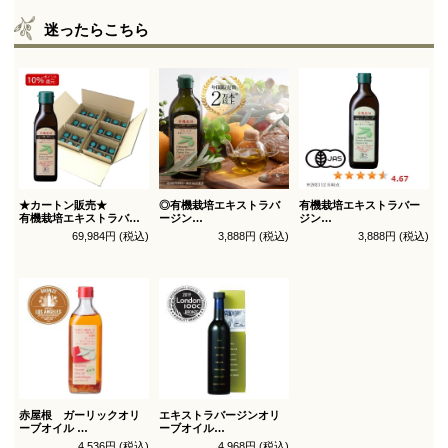
迷ったらこちら
★カートン販売★
◎有機栽培エキストラバ
有機栽培エキストラバー
有機栽培エキストラバー
ージン
ジン
ジン
オリーブオイル ブレンド
オリーブオイル シングル
69,984円 (税込)
3,888円 (税込)
3,888円 (税込)
オリーブオイル ブレンド
450g
450g徳用
180g×36本_送料無料
（有機ＪＡＳ認証）
（有機ＪＡＳ認証）
赤屋根 ガーリックオリ
エキストラバージンオリ
ーブオイル
ーブオイル
450g徳用
トルトサ 450g 1本箱入
4,536円 (税込)
4,968円 (税込)