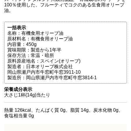
100％使用した、フルーティでコクのある生食用オリーブ
油。
一括表示
名称：有機食用オリーブ油
原材料名：有機食用オリーブ油
内容量：450g
賞味期限：製造から1年半
保存方法：常温・暗所
原料原産地名：スペイン(オリーブ)
製造者：日本オリーブ株式会社
岡山県瀬戸内市牛窓町牛窓3911-10
製造所：岡山県瀬戸内市牛窓町牛窓3814-1
栄養成分表示
大さじ1杯(14g)当たり
熱量 126kcal、たんぱく質 0g、脂質 14g、炭水化物 0g、
食塩相当量 0g