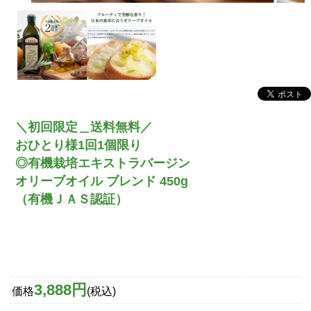
＼初回限定＿送料無料／
おひとり様1回1個限り
◎有機栽培エキストラバージン
オリーブオイル ブレンド 450g
（有機ＪＡＳ認証）
3,888円
価格
(税込)