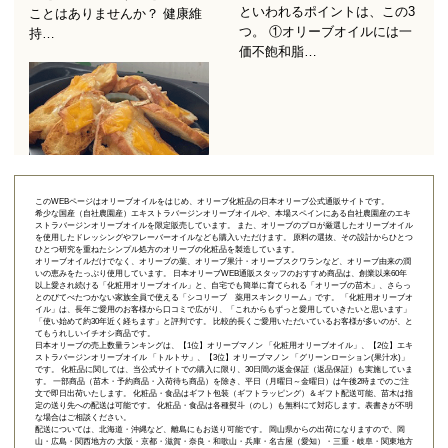
このWEBページはオリーブオイルをはじめ、オリーブ化粧品の日本オリーブ公式通販サイトです。
希少な国産（自社農園産）エキストラバージンオリーブオイルや、本場スペインにある自社農園産のエキ
ストラバージンオリーブオイルを限定販売しています。 また、オリーブのプロが厳選したオリーブオイル
を使用したドレッシングやフレーバーオイルなども購入いただけます。 原料の選抜、その設計からひとつ
ひとつ研究を重ねたシンプル処方のオリーブの化粧品を製造しています。
オリーブオイルだけでなく、オリーブの葉、オリーブ果汁・オリーブスクワランなど、オリーブ由来の潤
いの恵みをたっぷり使用しています。 日本オリーブWEB通販スタッフのおすすめ商品は、創業以来60年
以上愛され続ける「
化粧用オリーブオイル
」と、自宅でも簡単に育てられる「
オリーブの苗木
」、さらっ
とのびてべたつかない家族全員で使える「
シコリーブ 薬用スキンクリーム
」です。 「化粧用オリーブオ
イル」は、長年ご愛用のお客様から口コミで広がり、「これからもずっと愛用していきたいと思います」
「使い始めて約30年近く経ちます」と評判です。 比較的長くご愛用いただいているお客様が多いのが、と
てもうれしいイチオシ商品です。
日本オリーブの売上数量ランキングは、【1位】オリーブマノン 「
化粧用オリーブオイル
」、【2位】
エキ
ストラバージンオリーブオイル 「トルトサ」
、【3位】
オリーブマノン 「グリーンローション(果汁水)」
です。 化粧品に関しては、当公式サイトでの購入に限り、
30日間の返金保証（返品保証）
も実施していま
す。 一部商品（苗木・予約商品・入荷待ち商品）を除き、平日（月曜日～金曜日）は午後2時までのご注
文で即日出荷いたします。 化粧品・食品はギフト包装（ギフトラッピング）＆ギフト配送可能、苗木は指
定の送り先への配送は可能です。 化粧品・食品は各種熨斗（のし）も無料にて対応します。表書きが不明
な場合はご相談ください。
配送については、北海道・沖縄など、離島にもお送り可能です。 岡山県からの出荷になりますので、岡
山・広島・関西地方の 大阪・京都・滋賀・奈良・和歌山・兵庫・名古屋（愛知）・三重・岐阜・関東地方