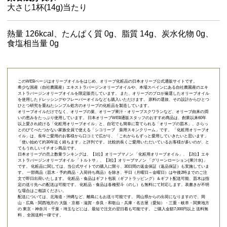
大さじ1杯(14g)当たり
熱量 126kcal、たんぱく質 0g、脂質 14g、炭水化物 0g、
食塩相当量 0g
このWEBページはオリーブオイルをはじめ、オリーブ化粧品の日本オリーブ公式通販サイトです。
希少な国産（自社農園産）エキストラバージンオリーブオイルや、本場スペインにある自社農園産のエキ
ストラバージンオリーブオイルを限定販売しています。 また、オリーブのプロが厳選したオリーブオイル
を使用したドレッシングやフレーバーオイルなども購入いただけます。 原料の選抜、その設計からひとつ
ひとつ研究を重ねたシンプル処方のオリーブの化粧品を製造しています。
オリーブオイルだけでなく、オリーブの葉、オリーブ果汁・オリーブスクワランなど、オリーブ由来の潤
いの恵みをたっぷり使用しています。 日本オリーブWEB通販スタッフのおすすめ商品は、創業以来60年
以上愛され続ける「
化粧用オリーブオイル
」と、自宅でも簡単に育てられる「
オリーブの苗木
」、さらっ
とのびてべたつかない家族全員で使える「
シコリーブ 薬用スキンクリーム
」です。 「化粧用オリーブオ
イル」は、長年ご愛用のお客様から口コミで広がり、「これからもずっと愛用していきたいと思います」
「使い始めて約30年近く経ちます」と評判です。 比較的長くご愛用いただいているお客様が多いのが、と
てもうれしいイチオシ商品です。
日本オリーブの売上数量ランキングは、【1位】オリーブマノン 「
化粧用オリーブオイル
」、【2位】
エキ
ストラバージンオリーブオイル 「トルトサ」
、【3位】
オリーブマノン 「グリーンローション(果汁水)」
です。 化粧品に関しては、当公式サイトでの購入に限り、
30日間の返金保証（返品保証）
も実施していま
す。 一部商品（苗木・予約商品・入荷待ち商品）を除き、平日（月曜日～金曜日）は午後2時までのご注
文で即日出荷いたします。 化粧品・食品はギフト包装（ギフトラッピング）＆ギフト配送可能、苗木は指
定の送り先への配送は可能です。 化粧品・食品は各種熨斗（のし）も無料にて対応します。表書きが不明
な場合はご相談ください。
配送については、北海道・沖縄など、離島にもお送り可能です。 岡山県からの出荷になりますので、岡
山・広島・関西地方の 大阪・京都・滋賀・奈良・和歌山・兵庫・名古屋（愛知）・三重・岐阜・関東地方
の 東京・神奈川・千葉・埼玉などには、最短で注文の翌日着も可能です。 ご購入金額7,000円以上 送料無
料 、全国送料一律です。