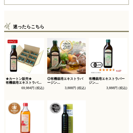
迷ったらこちら
★カートン販売★
◎有機栽培エキストラバ
有機栽培エキストラバー
有機栽培エキストラバー
ージン
ジン
ジン
オリーブオイル ブレンド
オリーブオイル シングル
69,984円 (税込)
3,888円 (税込)
3,888円 (税込)
オリーブオイル ブレンド
450g
450g徳用
180g×36本_送料無料
（有機ＪＡＳ認証）
（有機ＪＡＳ認証）