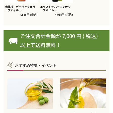
赤屋根 ガーリックオリ
エキストラバージンオリ
ーブオイル
ーブオイル
450g徳用
トルトサ 450g 1本箱入
4,536円 (税込)
4,968円 (税込)
（スペイン自社農園産）