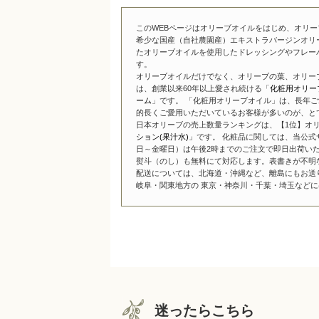
このWEBページはオリーブオイルをはじめ、オリ
希少な国産（自社農園産）エキストラバージンオリ
たオリーブオイルを使用したドレッシングやフレー
す。
オリーブオイルだけでなく、オリーブの葉、オリー
は、創業以来60年以上愛され続ける「
化粧用オリー
ーム
」です。 「化粧用オリーブオイル」は、長年ご
的長くご愛用いただいているお客様が多いのが、と
日本オリーブの売上数量ランキングは、【1位】オリ
ション(果汁水)」
です。 化粧品に関しては、当公式
日～金曜日）は午後2時までのご注文で即日出荷い
熨斗（のし）も無料にて対応します。表書きが不明
配送については、北海道・沖縄など、離島にもお送
岐阜・関東地方の 東京・神奈川・千葉・埼玉などには
迷ったらこちら