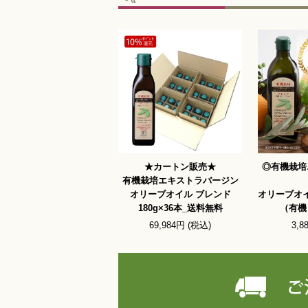
★カートン販売★
◎有機栽培
有機栽培エキストラバージン
オリーブオイル ブレンド
オリーブオイ
180g×36本_送料無料
（有機
69,984円 (税込)
3,8