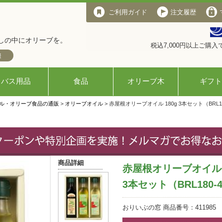
ご利用ガイド
注文履歴
しの中にオリーブを。
税込7,000円以上ご購
バス用品
食品
オリーブ木
ギフト
ル・オリーブ食品の通販
>
オリーブオイル
> 赤屋根オリーブオイル 180g 3本セット（BRL1
商品詳細
赤屋根オリーブオイル 1
3本セット（BRL180-
おりいぶの窓 商品番号：411985