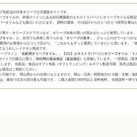
ーブ化粧品の日本オリーブ公式通販サイトです。
ーブオイルや、本場スペインにある自社農園産のエキストラバージンオリーブオイルを限定
バーオイルなども購入いただけます。 原料の選抜、その設計からひとつひとつ研究を重ね
ブ果汁・オリーブスクワランなど、オリーブ由来の潤いの恵みをたっぷり使用しています。 
ブオイル
」と、自宅でも簡単に育てられる「
オリーブの苗木
」、さらっとのびてべたつかな
愛用のお客様から口コミで広がり、「これからもずっと愛用していきたいと思います」「使
てもうれしいイチオシ商品です。
ーブマノン 「
化粧用オリーブオイル
」、【2位】
エキストラバージンオリーブオイル 「ト
サイトでの購入に限り、
30日間の返金保証（返品保証）
も実施しています。 一部商品（苗
たします。 化粧品・食品はギフト包装（ギフトラッピング）＆ギフト配送可能、苗木は指定
な場合はご相談ください。
り可能です。 岡山県からの出荷になりますので、岡山・広島・関西地方の 大阪・京都・滋
、最短で注文の翌日着も可能です。 ご購入金額7,000円以上 送料無料 、全国送料一律で