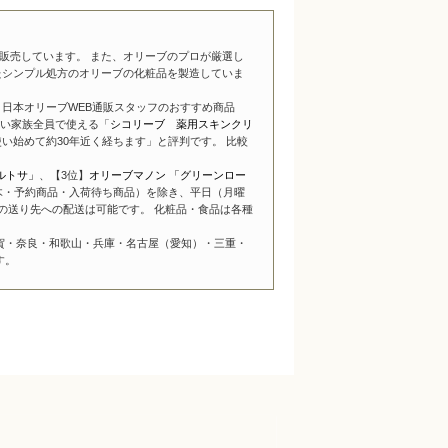
販売しています。 また、オリーブのプロが厳選し
たシンプル処方のオリーブの化粧品を製造していま
日本オリーブWEB通販スタッフのおすすめ商品
い家族全員で使える「
シコリーブ 薬用スキンクリ
い始めて約30年近く経ちます」と評判です。 比較
ルトサ」
、【3位】
オリーブマノン 「グリーンロー
木・予約商品・入荷待ち商品）を除き、平日（月曜
の送り先への配送は可能です。 化粧品・食品は各種
賀・奈良・和歌山・兵庫・名古屋（愛知）・三重・
す。