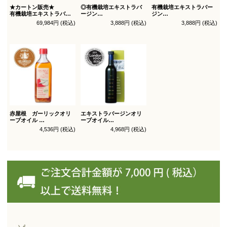
★カートン販売★
◎有機栽培エキストラバ
有機栽培エキストラバー
有機栽培エキストラバー
ージン
ジン
ジン
オリーブオイル ブレンド
オリーブオイル シングル
69,984円 (税込)
3,888円 (税込)
3,888円 (税込)
オリーブオイル ブレンド
450g
450g徳用
180g×36本_送料無料
（有機ＪＡＳ認証）
（有機ＪＡＳ認証）
赤屋根 ガーリックオリ
エキストラバージンオリ
ーブオイル
ーブオイル
450g徳用
トルトサ 450g 1本箱入
4,536円 (税込)
4,968円 (税込)
（スペイン自社農園産）