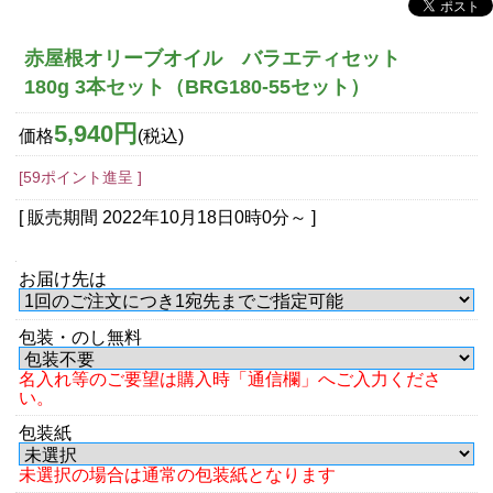
赤屋根オリーブオイル バラエティセット
180g 3本セット（BRG180-55セット）
5,940円
価格
(税込)
[59ポイント進呈 ]
[ 販売期間
2022年10月18日0時0分
～ ]
お届け先は
包装・のし無料
名入れ等のご要望は購入時「通信欄」へご入力くださ
い。
包装紙
未選択の場合は通常の包装紙となります