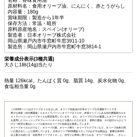
名称：香味食用油
原材料名：食用オリーブ油、にんにく、赤とうがらし
内容量：180g
賞味期限：製造から1年半
保存方法：常温・暗所
原料原産地名：スペイン(オリーブ)
製造者：日本オリーブ株式会社
岡山県瀬戸内市牛窓町牛窓3911-10
製造所：岡山県瀬戸内市牛窓町牛窓3814-1
栄養成分表示(3種共通)
大さじ1杯(14g)当たり
熱量 126kcal、たんぱく質 0g、脂質 14g、炭水化物 0g、
食塩相当量 0g
このWEBページはオリーブオイルをはじめ、オリーブ化粧品の日本オリーブ公式通販サイトです。
希少な国産（自社農園産）エキストラバージンオリーブオイルや、本場スペインにある自社農園産のエキ
ストラバージンオリーブオイルを限定販売しています。 また、オリーブのプロが厳選したオリーブオイル
を使用したドレッシングやフレーバーオイルなども購入いただけます。 原料の選抜、その設計からひとつ
ひとつ研究を重ねたシンプル処方のオリーブの化粧品を製造しています。
オリーブオイルだけでなく、オリーブの葉、オリーブ果汁・オリーブスクワランなど、オリーブ由来の潤
いの恵みをたっぷり使用しています。 日本オリーブWEB通販スタッフのおすすめ商品は、創業以来60年
以上愛され続ける「
化粧用オリーブオイル
」と、自宅でも簡単に育てられる「
オリーブの苗木
」、さらっ