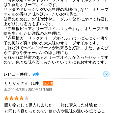
は生食用オリーブオイルです。
サラダのドレッシングやお料理の風味付けなど、オリーブ
オイルの香りと味を活かしたいお料理に。
健康のために、お味噌汁やヨーグルトなどにかけてお召し
上がりになる方も多いです。
『赤屋根ピュアオリーブオイルリッチ』は、オリーブの風
味を生かしたい洋風のお料理に。
『赤屋根ガーリックオリーブオイル』は、にんにくと唐辛
子の風味が良く効いた大人味のオリーブオイルです。
これだけでぺペロンチーノが出来ると好評。また、きんぴ
らごぼうやチャーハンの隠し味にも。
それぞれに特徴のあるオリーブオイルが入ったセットです
ので、色々な味を楽しみたいという方にもおすすめです。
レビュー件数：
9件
りりかんさん（1件）
購入者
非公開 投稿日：2024年03月29日
贈り物として購入しました。一緒に購入した体験セット
と同じ内容だったので、使い方や風味の違いを伝えるこ