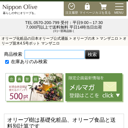
MEN
注文履歴
マイページ
カゴを見る
MENU
暮らしの中にオリーブを。
TEL:0570-200-799 受付：平日9:00～17:30
7,000円以上で送料無料 平日14時当日出荷
(※)一部商品除く
オリーブ化粧品の日本オリーブ公式通販
>
オリーブの木
>
マンザニロ
> オ
リーブ苗木4.5号ポット マンザニロ
商品検索
在庫ありのみ検索
オリーブ樹は基礎化粧品、オリーブ食品と送
料別計算です