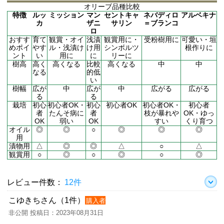
オリーブ品種比較
特徴
ルッ
ミッション
マン
セントキャ
ネバディロ
アルベキナ
カ
ザニ
サリン
＝ブランコ
ロ
おすす
育て
観賞・オイ
浅漬
観賞用に・
受粉樹用に
可愛い・垣
めポイ
やす
ル・浅漬け
け用
シンボルツ
根作りに
ント
い
用に
に
リーに
樹高
高く
高くなる
比較
高くなる
中
中
なる
的低
い
樹幅
広が
中
広が
中
広がる
広がる
る
る
栽培
初心
初心者OK・
初心
初心者OK
初心者OK・
初心者
者
たんそ病に
者
枝が暴れや
OK・ゆっ
OK
弱い
OK
すい
くり育つ
オイル
◎
◎
○
◎
◎
◎
用
漬物用
△
◎
◎
△
○
△
観賞用
○
◎
○
◎
○
◎
レビュー件数：
12件
こゆきちさん（1件）
購入者
非公開 投稿日：2023年08月31日