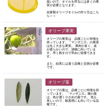
低いので、オイルを搾るには多くの果
実が必要となります。
自家製オリーブオイルの作り方はこち
ら＞＞
オリーブ果実
オリーブの果実は、品種ごとに特徴を
持っています。「マンザニロ」の果実
は丸く大きな果実。 果肉が多く、皮
が柔らかいので、漬物に向いていま
す。早く熟すので早めに収穫できま
す。
また、結実には違う品種と交雑が必要
です。
オリーブ葉
オリーブの葉は、品種ごとに特徴を持
っています。 「マンザニロ」種の葉
は、色が濃く小さめの葉です。 色も
美しいので、観賞用にも向いている品
種です。