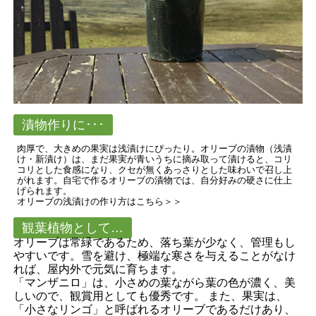
漬物作りに･･･
肉厚で、大きめの果実は浅漬けにぴったり。オリーブの漬物（浅漬
け・新漬け）は、まだ果実が青いうちに摘み取って漬けると、コリ
コリとした食感になり、クセが無くあっさりとした味わいで召し上
がれます。自宅で作るオリーブの漬物では、自分好みの硬さに仕上
げられます。
オリーブの浅漬けの作り方はこちら＞＞
観葉植物として…
オリーブは常緑であるため、落ち葉が少なく、管理もし
やすいです。雪を避け、極端な寒さを与えることがなけ
れば、屋内外で元気に育ちます。
「マンザニロ」は、小さめの葉ながら葉の色が濃く、美
しいので、観賞用としても優秀です。 また、果実は、
「小さなリンゴ」と呼ばれるオリーブであるだけあり、