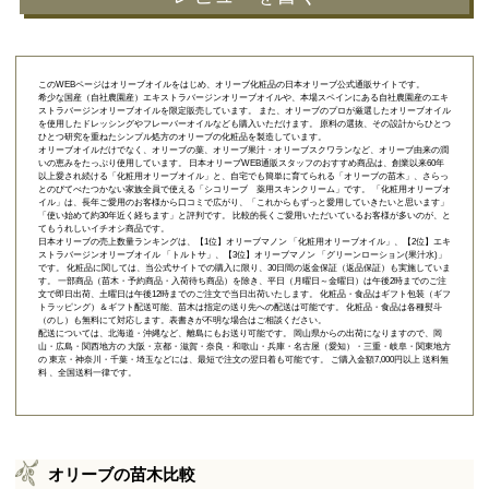
このWEBページはオリーブオイルをはじめ、オリーブ化粧品の日本オリーブ公式通販サイトです。
希少な国産（自社農園産）エキストラバージンオリーブオイルや、本場スペインにある自社農園産のエキ
ストラバージンオリーブオイルを限定販売しています。 また、オリーブのプロが厳選したオリーブオイル
を使用したドレッシングやフレーバーオイルなども購入いただけます。 原料の選抜、その設計からひとつ
ひとつ研究を重ねたシンプル処方のオリーブの化粧品を製造しています。
オリーブオイルだけでなく、オリーブの葉、オリーブ果汁・オリーブスクワランなど、オリーブ由来の潤
いの恵みをたっぷり使用しています。 日本オリーブWEB通販スタッフのおすすめ商品は、創業以来60年
以上愛され続ける「
化粧用オリーブオイル
」と、自宅でも簡単に育てられる「
オリーブの苗木
」、さらっ
とのびてべたつかない家族全員で使える「
シコリーブ 薬用スキンクリーム
」です。 「化粧用オリーブオ
イル」は、長年ご愛用のお客様から口コミで広がり、「これからもずっと愛用していきたいと思います」
「使い始めて約30年近く経ちます」と評判です。 比較的長くご愛用いただいているお客様が多いのが、と
てもうれしいイチオシ商品です。
日本オリーブの売上数量ランキングは、【1位】オリーブマノン 「
化粧用オリーブオイル
」、【2位】
エキ
ストラバージンオリーブオイル 「トルトサ」
、【3位】
オリーブマノン 「グリーンローション(果汁水)」
です。 化粧品に関しては、当公式サイトでの購入に限り、
30日間の返金保証（返品保証）
も実施していま
す。 一部商品（苗木・予約商品・入荷待ち商品）を除き、平日（月曜日～金曜日）は午後2時までのご注
文で即日出荷、土曜日は午後12時までのご注文で当日出荷いたします。 化粧品・食品はギフト包装（ギフ
トラッピング）＆ギフト配送可能、苗木は指定の送り先への配送は可能です。 化粧品・食品は各種熨斗
（のし）も無料にて対応します。表書きが不明な場合はご相談ください。
配送については、北海道・沖縄など、離島にもお送り可能です。 岡山県からの出荷になりますので、岡
山・広島・関西地方の 大阪・京都・滋賀・奈良・和歌山・兵庫・名古屋（愛知）・三重・岐阜・関東地方
の 東京・神奈川・千葉・埼玉などには、最短で注文の翌日着も可能です。 ご購入金額7,000円以上 送料無
料 、全国送料一律です。
オリーブの苗木比較