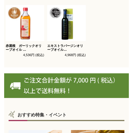
赤屋根 ガーリックオリ
エキストラバージンオリ
ーブオイル
ーブオイル
450g徳用
トルトサ 450g 1本箱入
4,536円 (税込)
4,968円 (税込)
（スペイン自社農園産）