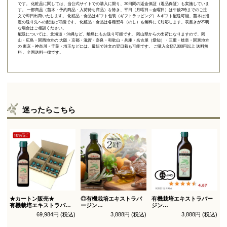
です。 化粧品に関しては、当公式サイトでの購入に限り、
30日間の返金保証（返品保証）
も実施していま
す。 一部商品（苗木・予約商品・入荷待ち商品）を除き、平日（月曜日～金曜日）は午後2時までのご注
文で即日出荷いたします。 化粧品・食品はギフト包装（ギフトラッピング）＆ギフト配送可能、苗木は指
定の送り先への配送は可能です。 化粧品・食品は各種熨斗（のし）も無料にて対応します。表書きが不明
な場合はご相談ください。
配送については、北海道・沖縄など、離島にもお送り可能です。 岡山県からの出荷になりますので、岡
山・広島・関西地方の 大阪・京都・滋賀・奈良・和歌山・兵庫・名古屋（愛知）・三重・岐阜・関東地方
の 東京・神奈川・千葉・埼玉などには、最短で注文の翌日着も可能です。 ご購入金額7,000円以上 送料無
料 、全国送料一律です。
迷ったらこちら
★カートン販売★
◎有機栽培エキストラバ
有機栽培エキストラバー
有機栽培エキストラバー
ージン
ジン
ジン
オリーブオイル ブレンド
オリーブオイル シングル
69,984円 (税込)
3,888円 (税込)
3,888円 (税込)
オリーブオイル ブレンド
450g
450g徳用
180g×36本_送料無料
（有機ＪＡＳ認証）
（有機ＪＡＳ認証）