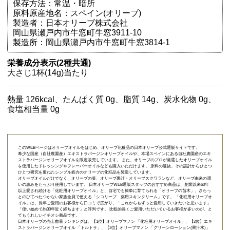
保存方法：常温・暗所
原料原産地名：スペイン(オリーブ)
製造者：日本オリーブ株式会社
岡山県瀬戸内市牛窓町牛窓3911-10
製造所：岡山県瀬戸内市牛窓町牛窓3814-1
栄養成分表示(2種共通)
大さじ1杯(14g)当たり
熱量 126kcal、たんぱく質 0g、脂質 14g、炭水化物 0g、
食塩相当量 0g
このWEBページはオリーブオイルをはじめ、オリーブ化粧品の日本オリーブ公式通販サイトです。
希少な国産（自社農園産）エキストラバージンオリーブオイルや、本場スペインにある自社農園産のエキ
ストラバージンオリーブオイルを限定販売しています。 また、オリーブのプロが厳選したオリーブオイル
を使用したドレッシングやフレーバーオイルなども購入いただけます。 原料の選抜、その設計からひとつ
ひとつ研究を重ねたシンプル処方のオリーブの化粧品を製造しています。
オリーブオイルだけでなく、オリーブの葉、オリーブ果汁・オリーブスクワランなど、オリーブ由来の潤
いの恵みをたっぷり使用しています。 日本オリーブWEB通販スタッフのおすすめ商品は、創業以来60年
以上愛され続ける「
化粧用オリーブオイル
」と、自宅でも簡単に育てられる「
オリーブの苗木
」、さらっ
とのびてべたつかない家族全員で使える「
シコリーブ 薬用スキンクリーム
」です。 「化粧用オリーブオ
イル」は、長年ご愛用のお客様から口コミで広がり、「これからもずっと愛用していきたいと思います」
「使い始めて約30年近く経ちます」と評判です。 比較的長くご愛用いただいているお客様が多いのが、と
てもうれしいイチオシ商品です。
日本オリーブの売上数量ランキングは、【1位】オリーブマノン 「
化粧用オリーブオイル
」、【2位】
エキ
ストラバージンオリーブオイル 「トルトサ」
、【3位】
オリーブマノン 「グリーンローション(果汁水)」