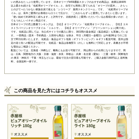
いの恵みをたっぷり使用しています。 日本オリーブWEB通販スタッフのおすすめ商品は、創業以来60年
以上愛され続ける「
化粧用オリーブオイル
」と、自宅でも簡単に育てられる「
オリーブの苗木
」、さらっ
とのびてべたつかない家族全員で使える「
シコリーブ 薬用スキンクリーム
」です。 「化粧用オリーブオ
イル」は、長年ご愛用のお客様から口コミで広がり、「これからもずっと愛用していきたいと思います」
「使い始めて約30年近く経ちます」と評判です。 比較的長くご愛用いただいているお客様が多いのが、と
てもうれしいイチオシ商品です。
日本オリーブの売上数量ランキングは、【1位】オリーブマノン 「
化粧用オリーブオイル
」、【2位】
エキ
ストラバージンオリーブオイル 「トルトサ」
、【3位】
オリーブマノン 「グリーンローション(果汁水)」
です。 化粧品に関しては、当公式サイトでの購入に限り、
30日間の返金保証（返品保証）
も実施していま
す。 一部商品（苗木・予約商品・入荷待ち商品）を除き、平日（月曜日～金曜日）は午後2時までのご注
文で即日出荷いたします。 化粧品・食品はギフト包装（ギフトラッピング）＆ギフト配送可能、苗木は指
定の送り先への配送は可能です。 化粧品・食品は各種熨斗（のし）も無料にて対応します。表書きが不明
な場合はご相談ください。
配送については、北海道・沖縄など、離島にもお送り可能です。 岡山県からの出荷になりますので、岡
山・広島・関西地方の 大阪・京都・滋賀・奈良・和歌山・兵庫・名古屋（愛知）・三重・岐阜・関東地方
の 東京・神奈川・千葉・埼玉などには、最短で注文の翌日着も可能です。 ご購入金額7,000円以上 送料無
料 、全国送料一律です。
この商品を見た方にはコチラもオススメ