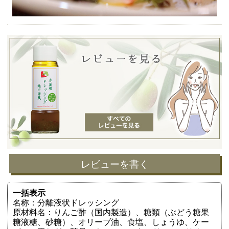
レビューを書く
一括表示
名称：分離液状ドレッシング
原材料名：りんご酢（国内製造）、糖類（ぶどう糖果
糖液糖、砂糖）、オリーブ油、食塩、しょうゆ、ケー