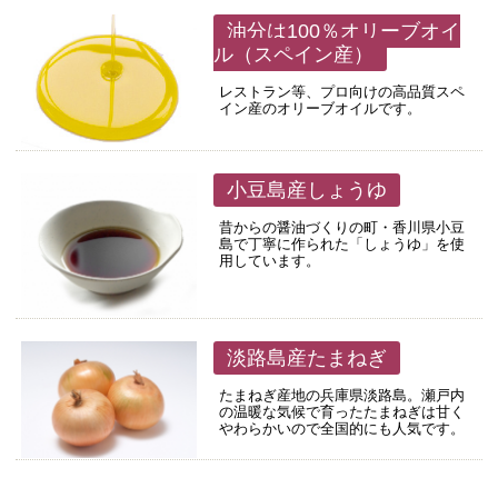
油分は100％オリーブオイ
ル（スペイン産）
レストラン等、プロ向けの高品質スペ
イン産のオリーブオイルです。
小豆島産しょうゆ
昔からの醤油づくりの町・香川県小豆
島で丁寧に作られた「しょうゆ」を使
用しています。
淡路島産たまねぎ
たまねぎ産地の兵庫県淡路島。瀬戸内
の温暖な気候で育ったたまねぎは甘く
やわらかいので全国的にも人気です。