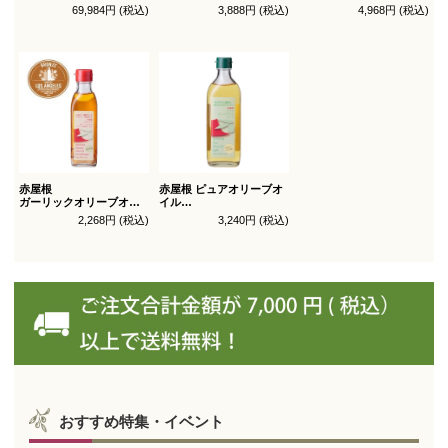
ジン
オリーブオイル シングル
トルトサ 450g 1本箱入
69,984円 (税込)
3,888円 (税込)
4,968円 (税込)
オリーブオイル ブレンド
450g徳用
（スペイン自社農園産）
180g×36本_送料無料
（有機ＪＡＳ認証）
赤屋根
赤屋根 ピュアオリーブオ
ガーリックオリーブオイ
イル
ル 180g
ライト 450g徳用
2,268円 (税込)
3,240円 (税込)