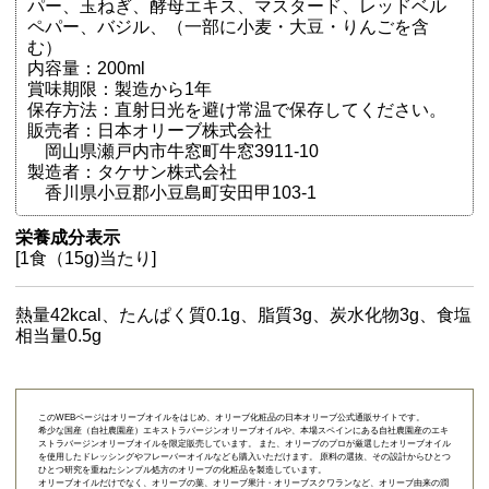
パー、玉ねぎ、酵母エキス、マスタード、レッドベル
ペパー、バジル、（一部に小麦・大豆・りんごを含
む）
内容量：200ml
賞味期限：製造から1年
保存方法：直射日光を避け常温で保存してください。
販売者：日本オリーブ株式会社
岡山県瀬戸内市牛窓町牛窓3911-10
製造者：タケサン株式会社
香川県小豆郡小豆島町安田甲103-1
栄養成分表示
[1食（15g)当たり]
熱量42kcal、たんぱく質0.1g、脂質3g、炭水化物3g、食塩
相当量0.5g
このWEBページはオリーブオイルをはじめ、オリーブ化粧品の日本オリーブ公式通販サイトです。
希少な国産（自社農園産）エキストラバージンオリーブオイルや、本場スペインにある自社農園産のエキ
ストラバージンオリーブオイルを限定販売しています。 また、オリーブのプロが厳選したオリーブオイル
を使用したドレッシングやフレーバーオイルなども購入いただけます。 原料の選抜、その設計からひとつ
ひとつ研究を重ねたシンプル処方のオリーブの化粧品を製造しています。
オリーブオイルだけでなく、オリーブの葉、オリーブ果汁・オリーブスクワランなど、オリーブ由来の潤