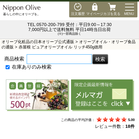
MEN
注文履歴
マイページ
カゴを見る
MENU
暮らしの中にオリーブを。
TEL:0570-200-799 受付：平日9:00～17:30
7,000円以上で送料無料 平日14時当日出荷
(※)一部商品除く
オリーブ化粧品の日本オリーブ公式通販
>
オリーブオイル・オリーブ食品
の通販
> 赤屋根 ピュアオリーブオイル リッチ450g徳用
商品検索
在庫ありのみ検索
この商品の平均評価：
5.00
レビュー件数：
18件