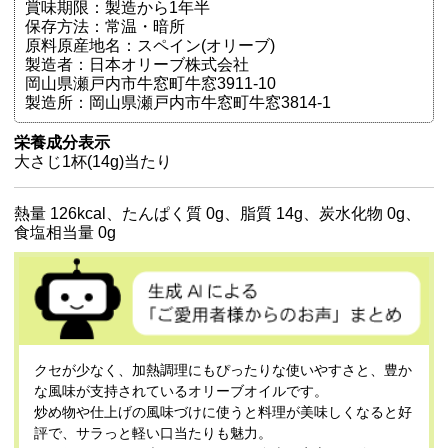
賞味期限：製造から1年半
保存方法：常温・暗所
原料原産地名：スペイン(オリーブ)
製造者：日本オリーブ株式会社
岡山県瀬戸内市牛窓町牛窓3911-10
製造所：岡山県瀬戸内市牛窓町牛窓3814-1
栄養成分表示
大さじ1杯(14g)当たり
熱量 126kcal、たんぱく質 0g、脂質 14g、炭水化物 0g、
食塩相当量 0g
クセが少なく、加熱調理にもぴったりな使いやすさと、豊か
な風味が支持されているオリーブオイルです。
炒め物や仕上げの風味づけに使うと料理が美味しくなると好
評で、サラっと軽い口当たりも魅力。