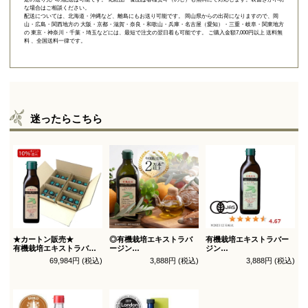
な場合はご相談ください。
配送については、北海道・沖縄など、離島にもお送り可能です。 岡山県からの出荷になりますので、岡
山・広島・関西地方の 大阪・京都・滋賀・奈良・和歌山・兵庫・名古屋（愛知）・三重・岐阜・関東地方
の 東京・神奈川・千葉・埼玉などには、最短で注文の翌日着も可能です。 ご購入金額7,000円以上 送料無
料 、全国送料一律です。
迷ったらこちら
★カートン販売★
◎有機栽培エキストラバ
有機栽培エキストラバー
有機栽培エキストラバー
ージン
ジン
ジン
オリーブオイル ブレンド
オリーブオイル シングル
69,984円 (税込)
3,888円 (税込)
3,888円 (税込)
オリーブオイル ブレンド
450g
450g徳用
180g×36本_送料無料
（有機ＪＡＳ認証）
（有機ＪＡＳ認証）