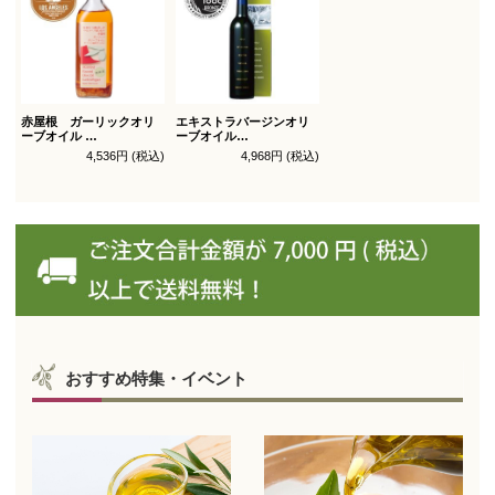
赤屋根 ガーリックオリ
エキストラバージンオリ
ーブオイル
ーブオイル
450g徳用
トルトサ 450g 1本箱入
4,536円 (税込)
4,968円 (税込)
（スペイン自社農園産）