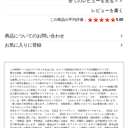
全てのレビューを見る＞＞
レビューを書く
この商品の平均評価：
5.00
商品についてのお問い合わせ
お気に入りに登録
このWEBページはオリーブオイルをはじめ、オリーブ化粧品の日本オリーブ公式通販サイトです。
希少な国産（自社農園産）エキストラバージンオリーブオイルや、本場スペインにある自社農園産のエキ
ストラバージンオリーブオイルを限定販売しています。 また、オリーブのプロが厳選したオリーブオイル
を使用したドレッシングやフレーバーオイルなども購入いただけます。 原料の選抜、その設計からひとつ
ひとつ研究を重ねたシンプル処方のオリーブの化粧品を製造しています。
オリーブオイルだけでなく、オリーブの葉、オリーブ果汁・オリーブスクワランなど、オリーブ由来の潤
いの恵みをたっぷり使用しています。 日本オリーブWEB通販スタッフのおすすめ商品は、創業以来60年
以上愛され続ける「
化粧用オリーブオイル
」と、自宅でも簡単に育てられる「
オリーブの苗木
」、さらっ
とのびてべたつかない家族全員で使える「
シコリーブ 薬用スキンクリーム
」です。 「化粧用オリーブオ
イル」は、長年ご愛用のお客様から口コミで広がり、「これからもずっと愛用していきたいと思います」
「使い始めて約30年近く経ちます」と評判です。 比較的長くご愛用いただいているお客様が多いのが、と
てもうれしいイチオシ商品です。
日本オリーブの売上数量ランキングは、【1位】オリーブマノン 「
化粧用オリーブオイル
」、【2位】
エキ
ストラバージンオリーブオイル 「トルトサ」
、【3位】
オリーブマノン 「グリーンローション(果汁水)」
です。 化粧品に関しては、当公式サイトでの購入に限り、
30日間の返金保証（返品保証）
も実施していま
す。 一部商品（苗木・予約商品・入荷待ち商品）を除き、平日（月曜日～金曜日）は午後2時までのご注
文で即日出荷いたします。 化粧品・食品はギフト包装（ギフトラッピング）＆ギフト配送可能、苗木は指
定の送り先への配送は可能です。 化粧品・食品は各種熨斗（のし）も無料にて対応します。表書きが不明