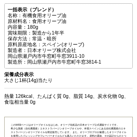
一括表示（ブレンド）
名称：有機食用オリーブ油
原材料名：食用オリーブ油
内容量：180g
賞味期限：製造から1年半
保存方法：常温・暗所
原料原産地名：スペイン(オリーブ)
製造者：日本オリーブ株式会社
岡山県瀬戸内市牛窓町牛窓3911-10
製造所：岡山県瀬戸内市牛窓町牛窓3814-1
栄養成分表示
大さじ1杯(14g)当たり
熱量 126kcal、たんぱく質 0g、脂質 14g、炭水化物 0g、
食塩相当量 0g
このWEBページはオリーブオイルをはじめ、オリーブ化粧品の日本オリーブ公式通販サイトです。
希少な国産（自社農園産）エキストラバージンオリーブオイルや、本場スペインにある自社農園産のエキ
ストラバージンオリーブオイルを限定販売しています。 また、オリーブのプロが厳選したオリーブオイル
を使用したドレッシングやフレーバーオイルなども購入いただけます。 原料の選抜、その設計からひとつ