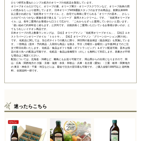
ひとつ研究を重ねたシンプル処方のオリーブの化粧品を製造しています。
オリーブオイルだけでなく、オリーブの葉、オリーブ果汁・オリーブスクワランなど、オリーブ由来の潤
いの恵みをたっぷり使用しています。 日本オリーブWEB通販スタッフのおすすめ商品は、創業以来60年
以上愛され続ける「
化粧用オリーブオイル
」と、自宅でも簡単に育てられる「
オリーブの苗木
」、さらっ
とのびてべたつかない家族全員で使える「
シコリーブ 薬用スキンクリーム
」です。 「化粧用オリーブオ
イル」は、長年ご愛用のお客様から口コミで広がり、「これからもずっと愛用していきたいと思います」
「使い始めて約30年近く経ちます」と評判です。 比較的長くご愛用いただいているお客様が多いのが、と
てもうれしいイチオシ商品です。
日本オリーブの売上数量ランキングは、【1位】オリーブマノン 「
化粧用オリーブオイル
」、【2位】
エキ
ストラバージンオリーブオイル 「トルトサ」
、【3位】
オリーブマノン 「グリーンローション(果汁水)」
です。 化粧品に関しては、当公式サイトでの購入に限り、
30日間の返金保証（返品保証）
も実施していま
す。 一部商品（苗木・予約商品・入荷待ち商品）を除き、平日（月曜日～金曜日）は午後2時までのご注
文で即日出荷いたします。 化粧品・食品はギフト包装（ギフトラッピング）＆ギフト配送可能、苗木は指
定の送り先への配送は可能です。 化粧品・食品は各種熨斗（のし）も無料にて対応します。表書きが不明
な場合はご相談ください。
配送については、北海道・沖縄など、離島にもお送り可能です。 岡山県からの出荷になりますので、岡
山・広島・関西地方の 大阪・京都・滋賀・奈良・和歌山・兵庫・名古屋（愛知）・三重・岐阜・関東地方
の 東京・神奈川・千葉・埼玉などには、最短で注文の翌日着も可能です。 ご購入金額7,000円以上 送料無
料 、全国送料一律です。
迷ったらこちら