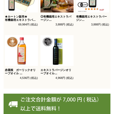
★カートン販売★
◎有機栽培エキストラバ
有機栽培エキストラバー
有機栽培エキストラバー
ージン
ジン
ジン
オリーブオイル ブレンド
オリーブオイル シングル
69,984円 (税込)
3,888円 (税込)
3,888円 (税込)
オリーブオイル ブレンド
450g
450g徳用
180g×36本_送料無料
（有機ＪＡＳ認証）
（有機ＪＡＳ認証）
赤屋根 ガーリックオリ
エキストラバージンオリ
ーブオイル
ーブオイル
450g徳用
トルトサ 450g 1本箱入
4,536円 (税込)
4,968円 (税込)
（スペイン自社農園産）